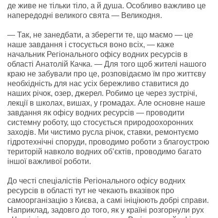
де живе не тільки тіло, а й душа. Особливо важливо це
напередодні великого свята — Великодня.
— Так, не занедбати, а зберегти те, що маємо — це
наше завдання і стосується воно всіх, — каже
начальник Регіонального офісу водних ресурсів в
області Анатолій Качка. — Для того щоб жителі нашого
краю не забували про це, розповідаємо їм про життєву
необхідність для нас усіх бережливо ставитися до
наших річок, озер, джерел. Робимо це через зустрічі,
лекції в школах, вишах, у громадах. Але основне наше
завдання як офісу водних ресурсів — проводити
системну роботу, що стосується природоохоронних
заходів. Ми чистимо русла річок, ставки, ремонтуємо
гідротехнічні споруди, проводимо роботи з благоустрою
територій навколо водних об’єктів, проводимо багато
іншої важливої роботи.
До честі спеціалістів Регіонального офісу водних
ресурсів в області тут не чекають вказівок про
самоорганізацію з Києва, а самі ініціюють добрі справи.
Наприклад, задовго до того, як у країні розгорнули рух