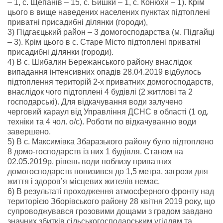
– 1, с. Щепанів – 15, с. Бишки – 1, с. Конюхи – 1). Крім
цього в вище наведених населених пунктах підтоплені
приватні присадибні ділянки (городи),
3) Підгаєцький район – 3 домогосподарства (м. Підгайці
– 3). Крім цього в с. Старе Місто підтоплені приватні
присадибні ділянки (городи).
4) В с. Шибалин Бережанського району внаслідок
випадання інтенсивних опадів 28.04.2019 відбулось
підтоплення територій 2-х приватних домогосподарств,
внаслідок чого підтоплені 4 будівлі (2 житлові та 2
господарські). Для відкачування води залучено
черговий караул від Управління ДСНС в області (1 од.
техніки та 4 чол. о/с). Роботи по відкачуванню води
завершено.
5) В с. Максимівка Збаразького району було підтоплено
8 домо-господарств із них 1 будівля. Станом на
02.05.2019р. рівень води поблизу приватних
домогосподарств понизився до 1,5 метра, загрози для
життя і здоров’я місцевих жителів немає.
6) В результаті проходження атмосферного фронту над
територією Зборівського району 28 квітня 2019 року, що
супроводжувався грозовими дощами з градом завдано
значних збитків сільськогосподарським угіддям та