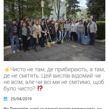
Чисто не там, де прибирають, а там,
де не смітять. Цей вислів відомий чи
не всім, але чи всі ми не смітимо, щоб
було чисто?
25/04/2019
На Тернопільщині за власні кошти розчищають на