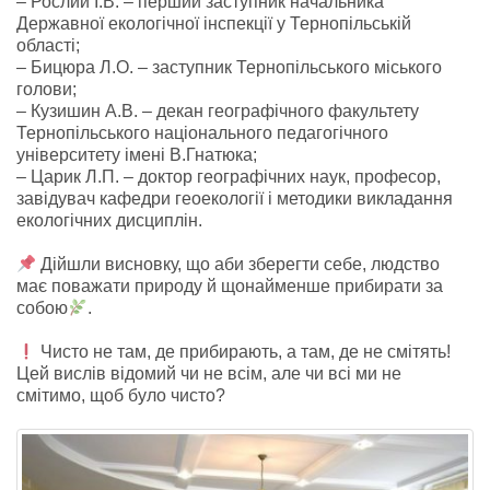
– Рослий І.В. – перший заступник начальника
Державної екологічної інспекції у Тернопільській
області;
– Бицюра Л.О. – заступник Тернопільського міського
голови;
– Кузишин А.В. – декан географічного факультету
Тернопільського національного педагогічного
університету імені В.Гнатюка;
– Царик Л.П. – доктор географічних наук, професор,
завідувач кафедри геоекології і методики викладання
екологічних дисциплін.
Дійшли висновку, що аби зберегти себе, людство
має поважати природу й щонайменше прибирати за
собою
.
Чисто не там, де прибирають, а там, де не смітять!
Цей вислів відомий чи не всім, але чи всі ми не
смітимо, щоб було чисто?