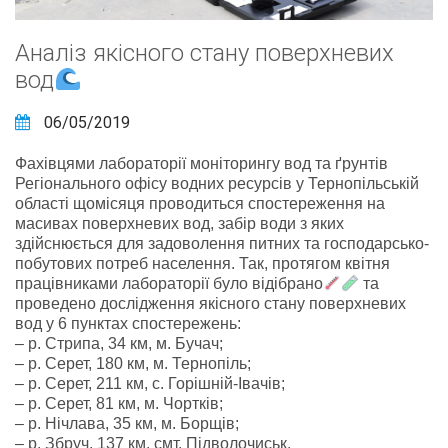
Аналіз якісного стану поверхневих
вод
06/05/2019
Фахівцями лабораторії моніторингу вод та ґрунтів
Регіонального офісу водних ресурсів у Тернопільській
області щомісяця проводиться спостереження на
масивах поверхневих вод, забір води з яких
здійснюється для задоволення питних та господарсько-
побутових потреб населення. Так, протягом квітня
працівниками лабораторії було відібрано
та
проведено дослідження якісного стану поверхневих
вод у 6 пунктах спостережень:
– р. Стрипа, 34 км, м. Бу
чач;
– р. Серет, 180 км, м. Тернопіль;
– р. Серет, 211 км, с. Горішній-Івачів;
– р. Серет, 81 км, м. Чортків;
– р. Нічлава, 35 км, м. Борщів;
– р. Збруч, 137 км, смт. Підволочиськ.