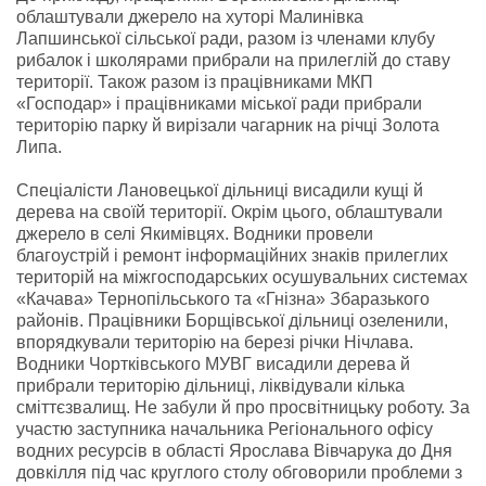
облаштували джерело на хуторі Малинівка
Лапшинської сільської ради, разом із членами клубу
рибалок і школярами прибрали на прилеглій до ставу
території. Також разом із працівниками МКП
«Господар» і працівниками міської ради прибрали
територію парку й вирізали чагарник на річці Золота
Липа.
Спеціалісти Лановецької дільниці висадили кущі й
дерева на своїй території. Окрім цього, облаштували
джерело в селі Якимівцях. Водники провели
благоустрій і ремонт інформаційних знаків прилеглих
територій на міжгосподарських осушувальних системах
«Качава» Тернопільського та «Гнізна» Збаразького
районів. Працівники Борщівської дільниці озеленили,
впорядкували територію на березі річки Нічлава.
Водники Чортківського МУВГ висадили дерева й
прибрали територію дільниці, ліквідували кілька
сміттєзвалищ. Не забули й про просвітницьку роботу. За
участю заступника начальника Регіонального офісу
водних ресурсів в області Ярослава Вівчарука до Дня
довкілля під час круглого столу обговорили проблеми з