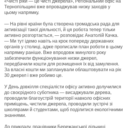
«Чисті ріки — це чисті джерела», Регіональний офіс на
Тернопільщині вже впроваджував низку заходів у
цьому напрямку.
— На рівні країни була створена громадська рада для
активізації такої діяльності, й ця робота тепер тільки
активно розгортається, — розповідає Анатолій Качка.
— Ми тут ідемо навіть на крок попереду державних
органів у столиці, адже прописали план роботи в цьому
напрямку раніше. Вже впродовж минулого року
забезпечили функціонування низки джерел,
передбачили кошти для розчищення їх від замулення.
За власні кошти ми запланували облаштовувати на рік
30 джерел і вже робимо це.
У День довкілля спеціалісти офісу активно долучилися
до своєрідного суботника — висаджували дерева,
проводили благоустрій території навколо офісних
приміщень, чистили джерела, проводили зустрічі зі
школярами й студентами, щоб поділитися екологічними
знаннями.
До прикладу, працівники Бережанської дільниці