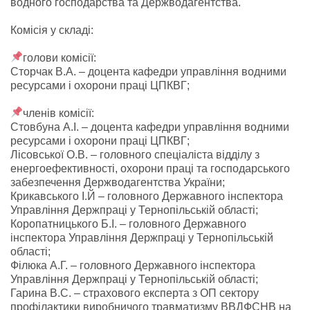
водного господарства та Держводагентства.
Комісія у складі:
голови комісії:
Сторчак В.А. – доцента кафедри управління водними
ресурсами і охорони праці ЦПКВГ;
членів комісії:
Стовбуна А.І. – доцента кафедри управління водними
ресурсами і охорони праці ЦПКВГ;
Лісовської О.В. – головного спеціаліста відділу з
енергоефективності, охорони праці та господарського
забезпечення Держводагентства України;
Крикавського І.Й – головного Державного інспектора
Управління Держпраці у Тернопільській області;
Коропатницького Б.І. – головного Державного
інспектора Управління Держпраці у Тернопільській
області;
Філюка А.Г. – головного Державного інспектора
Управління Держпраці у Тернопільській області;
Гарина В.С. – страхового експерта з ОП сектору
профілактики виробничого травматизму ВВДФСНВ на