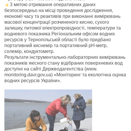
З метою отримання оперативних даних
безпосередньо на місці проведення дослідження,
економії часу та реактивів при виконанні вимірювань
масової концентрації розчиненого кисню, сухого
залишку, питомої електропровідності, температури та
водневого показника Регіональним офісом водних
ресурсів у Тернопільській області було придбано
портативний киснемір та портативний рН-метр,
солемір, кондуктометр.
Результати інструментально-лабораторних вимірювань
показників якісного стану відібраних поверхневих вод
доступні на сайті Держводагентства (www.
monitoring.davr.gov.ua) «Моніторинг та екологічна оцінка
водних ресурсів України».