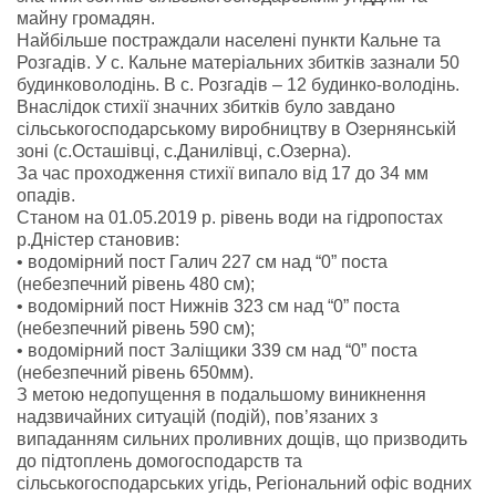
майну громадян.
Найбільше постраждали населені пункти Кальне та
Розгадів. У с. Кальне матеріальних збитків зазнали 50
будинковолодінь. В с. Розгадів – 12 будинко-володінь.
Внаслідок стихії значних збитків було завдано
сільськогосподарському виробництву в Озернянській
зоні (с.Осташівці, с.Данилівці, с.Озерна).
За час проходження стихії випало від 17 до 34 мм
опадів.
Станом на 01.05.2019 р. рівень води на гідропостах
р.Дністер становив:
• водомірний пост Галич 227 см над “0” поста
(небезпечний рівень 480 см);
• водомірний пост Нижнів 323 см над “0” поста
(небезпечний рівень 590 см);
• водомірний пост Заліщики 339 см над “0” поста
(небезпечний рівень 650мм).
З метою недопущення в подальшому виникнення
надзвичайних ситуацій (подій), пов’язаних з
випаданням сильних проливних дощів, що призводить
до підтоплень домогосподарств та
сільськогосподарських угідь, Регіональний офіс водних