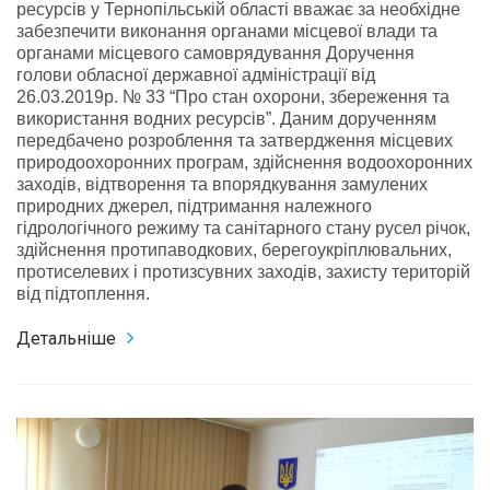
ресурсів у Тернопільській області вважає за необхідне
забезпечити виконання органами місцевої влади та
органами місцевого самоврядування Доручення
голови обласної державної адміністрації від
26.03.2019р. № 33 “Про стан охорони, збереження та
використання водних ресурсів”. Даним дорученням
передбачено розроблення та затвердження місцевих
природоохоронних програм, здійснення водоохоронних
заходів, відтворення та впорядкування замулених
природних джерел, підтримання належного
гідрологічного режиму та санітарного стану русел річок,
здійснення протипаводкових, берегоукріплювальних,
протиселевих і протизсувних заходів, захисту територій
від підтоплення.
Детальніше