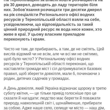
рік 30 джерел, доводять до ладу територію біля
них. Зобов’язання розчищати три десятки джерел
на рік спеціалісти Регіонального офісі водних
ресурсів у Тернопільській області взяли на себе,
усвідомлюючи, що відповідальність за такий
цінний природний ресурс як вода несе кожен, хто
живе в краї. У цьому власним прикладом
переконують і краян.
Чисто не там, де прибирають, а там, де не смітять. Цей
вислів відомий чи не всім, але чи всі ми не смітимо,
щоб було чисто? У Регіональному офісі водних
ресурсів у Тернопільській області переконані, що
наставляти громади міст і сіл дотримуватися базових
правил, щоб зберегти довкілля, мали б, починаючи з
родин, дитячих садочків у громадах.
А День довкілля, який Україна відзначає щороку в третю
суботу квітня, — це тільки привід голосніше про це
сказати й нагадати: людство має берегти й поважати
природу, навколишній світ і, щонайменше, прибирати
за собою. Адже наше село, селище чи місто — наш дім,