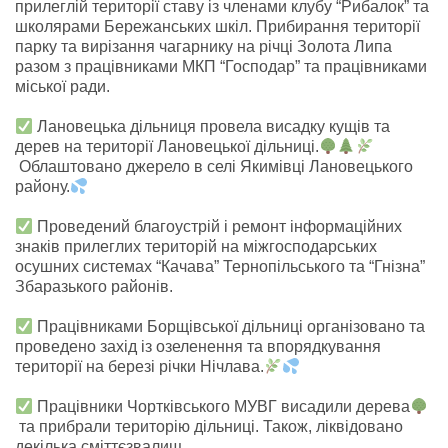
прилеглій території ставу із членами клубу “Рибалок” та
школярами Бережанських шкіл. Прибирання території
парку та вирізання чагарнику на річці Золота Липа
разом з працівниками МКП “Господар” та працівниками
міської ради.
Лановецька дільниця провела висадку кущів та
дерев на території Лановецької дільниці.
Облаштовано джерело в селі Якимівці Лановецького
району.
Проведений благоустрій і ремонт інформаційних
знаків прилеглих територій на міжгосподарських
осушних системах “Качава” Тернопільського та “Гнізна”
Збаразького районів.
Працівниками Борщівської дільниці організовано та
проведено захід із озеленення та впорядкування
території на березі річки Нічлава.
Працівники Чортківського МУВГ висадили дерева
та прибрали територію дільниці. Також, ліквідовано
декілька сміттєзвалищ.