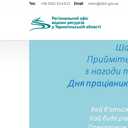
Тел.:
+38 0352 52-64-22
Email:
rovrto@davr.gov.ua