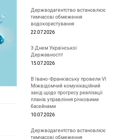
Держводагентство встановлює
тимчасові обмеження
водокористування
22.07.2026
З Днем Української
Державності!
15.07.2026
В Івано-Франківську провели VІ
Міжвідомчий комунікаційний
захід щодо прогресу реалізації
планів управління річковими
басейнами
10.07.2026
Держводагентство встановлює
тимчасові обмеження