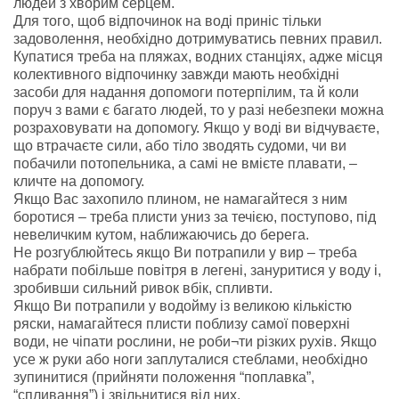
людей з хворим серцем.
Для того, щоб відпочинок на воді приніс тільки
задоволення, необхідно дотримуватись певних правил.
Купатися треба на пляжах, водних станціях, адже місця
колективного відпочинку завжди мають необхідні
засоби для надання допомоги потерпілим, та й коли
поруч з вами є багато людей, то у разі небезпеки можна
розраховувати на допомогу. Якщо у воді ви відчуваєте,
що втрачаєте сили, або тіло зводять судоми, чи ви
побачили потопельника, а самі не вмієте плавати, –
кличте на допомогу.
Якщо Вас захопило плином, не намагайтеся з ним
боротися – треба плисти униз за течією, поступово, під
невеличким кутом, наближаючись до берега.
Не розгублюйтесь якщо Ви потрапили у вир – треба
набрати побільше повітря в легені, зануритися у воду і,
зробивши сильний ривок вбік, спливти.
Якщо Ви потрапили у водойму із великою кількістю
ряски, намагайтеся плисти поблизу самої поверхні
води, не чіпати рослини, не роби¬ти різких рухів. Якщо
усе ж руки або ноги заплуталися стеблами, необхідно
зупинитися (прийняти положення “поплавка”,
“спливання”) і звільнитися від них.