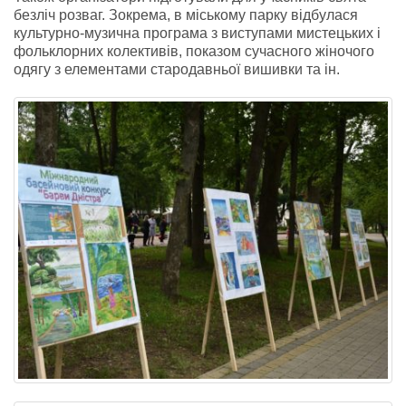
безліч розваг. Зокрема, в міському парку відбулася
культурно-музична програма з виступами мистецьких і
фольклорних колективів, показом сучасного жіночого
одягу з елементами стародавньої вишивки та ін.