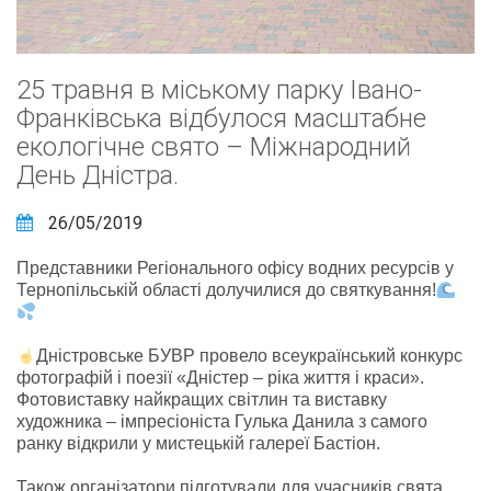
25 травня в міському парку Івано-
Франківська відбулося масштабне
екологічне свято – Міжнародний
День Дністра.
26/05/2019
Представники Регіонального офісу водних ресурсів у
Тернопільській області долучилися до святкування!
Дністровське БУВР провело всеукраїнський конкурс
фотографій і поезії «Дністер – ріка життя і краси».
Фотовиставку найкращих світлин та виставку
художника – імпресіоніста Гулька Данила з самого
ранку відкрили у мистецькій галереї Бастіон.
Також організатори підготували для учасників свята