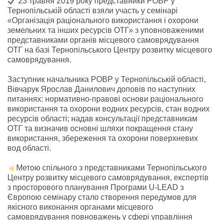
23 травня 2019 року представники РОВР у
Тернопільській області взяли участь у семінарі
«Організація раціонального використання і охорони
земельних та інших ресурсів ОТГ» з уповноваженими
представниками органів місцевого самоврядування
ОТГ на базі Тернопільського Центру розвитку місцевого
самоврядування.
Заступник начальника РОВР у Тернопільській області,
Вівчарук Ярослав Данилович доповів по наступних
питаннях: нормативно-правові основи раціонального
використання та охорон
и водних ресурсів, стан водних
ресурсів області; надав консультації представникам
ОТГ та визначив основні шляхи покращення стану
використання, збереження та охорони поверхневих
вод області.
Метою спільного з представниками Тернопільського
Центру розвитку місцевого самоврядування, експертів
з просторового планування Програми U-LEAD з
Європою семінару стало створення передумов для
якісного виконання органами місцевого
самоврядування повноважень у сфері управління