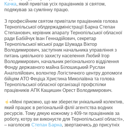
Качка
, який привітав усіх працівників зі святом,
подякував за сумлінну працю.
З професійним святом привітали працівників голова
Тернопільської облдержадміністрації Барна Степан
Степанович, керівник апарату Тернопільської обласної
ради Бабійчук Іван Геннадійович, секретар
Тернопільської міської ради Шумада Віктор
Володимирович, заступник начальника управління з
питань цивільного захисту населення Любий Ігор
Володимирович, начальник регіонального відділення
Фонду державного майна Білошицький Руслан
Анатолійович, волонтер Логістичного центру допомоги
бійцям АТО Феціца Христина Миколаївна та голова
Тернопільської обласної організації профспілки
працівників АПК Кащишин Орест Володимирович.
«Мені приємно, що ми зберегли унікальний колектив,
який працює в регіональній філії агентства водних
ресурсів. Тому дякую кожному з 409-ти працівників за
роботу, котру ви виконуєте для Тернопільської області»,
– наголосив
Степан Барна
, звертаючись до присутніх