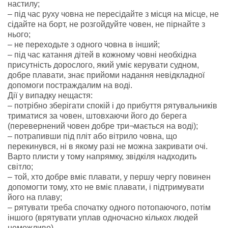
настилу;
– під час руху човна не пересідайте з місця на місце, не
сідайте на борт, не розгойдуйте човен, не пірнайте з
нього;
– не переходьте з одного човна в інший;
– під час катання дітей в кожному човні необхідна
присутність дорослого, який уміє керувати судном,
добре плавати, знає прийоми надання невідкладної
допомоги постраждалим на воді.
Дії у випадку нещастя:
– потрібно зберігати спокій і до прибуття рятувальників
триматися за човен, штовхаючи його до берега
(перевернений човен добре три¬мається на воді);
– потрапивши під пліт або вітрило човна, що
перекинувся, ні в якому разі не можна закривати очі.
Варто плисти у тому напрямку, звідкіля надходить
світло;
– той, хто добре вміє плавати, у першу чергу повинен
допомогти тому, хто не вміє плавати, і підтримувати
його на плаву;
– рятувати треба спочатку одного потопаючого, потім
іншого (врятувати уплав одночасно кількох людей
неможливо).