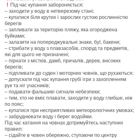
Під час купання забороняється:
– заходити у воду в нетверезому стані;
– купатися біля крутих і зарослих густою рослинністю
берегів
– запливати за територію пляжу, яка огороджена
буйками;
– залазити на попереджувальні знаки, буї, бакени;
– стрибати у воду з плавзасобів, споруд та предметів,
які для цього не призначені;
– пірнати з містків, дамб, причалів, дерев, високих
берегів;
– підпливати до суден і моторних човнів, що рухаються;
– допускати під час купання грубі ігри з захопленням
рук та ніг учасників;
– подавати фальшиві сигнали небезпеки;
– тим, хто не вміє плавати, заходити у воду глибше, ніж
по пояс;
– купатися при несприятливих метеорологічних умовах;
– забруднювати воду і берег водойми.
Під час катання на човнах дотримуйтесь наступних
правил:
– сідайте в човен обережно, ступаючи по центру