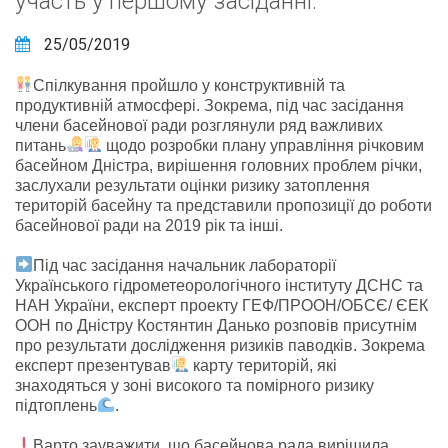
участь у першому засіданні.
25/05/2019
Спілкування пройшло у конструктивній та
продуктивній атмосфері. Зокрема, під час засідання
члени басейнової ради розглянули ряд важливих
питань
щодо розробки плану управління річковим
басейном Дністра, вирішення головних проблем річки,
заслухали результати оцінки ризику затоплення
тер
иторій басейну та представили пропозиції до роботи
басейнової ради на 2019 рік та інші.
Під час засідання начальник лабораторії
Українського гідрометеорологічного інституту ДСНС та
НАН України, експерт проекту ГЕФ/ПРООН/ОБСЄ/ ЄЕК
ООН по Дністру Костянтин Данько розповів присутнім
про результати дослідження ризиків паводків. Зокрема
експерт презентував
карту територій, які
знаходяться у зоні високого та помірного ризику
підтоплень
.
Варто зауважити, що басейнова рада вирішила