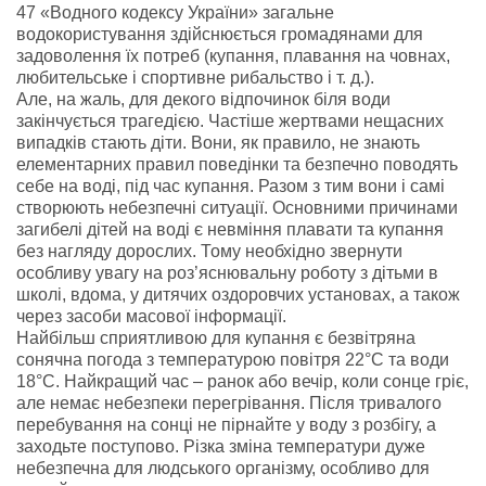
47 «Водного кодексу України» загальне
водокористування здійснюється громадянами для
задоволення їх потреб (купання, плавання на човнах,
любительське і спортивне рибальство і т. д.).
Але, на жаль, для декого відпочинок біля води
закінчується трагедією. Частіше жертвами нещасних
випадків стають діти. Вони, як правило, не знають
елементарних правил поведінки та безпечно поводять
себе на воді, під час купання. Разом з тим вони і самі
створюють небезпечні ситуації. Основними причинами
загибелі дітей на воді є невміння плавати та купання
без нагляду дорослих. Тому необхідно звернути
особливу увагу на роз’яснювальну роботу з дітьми в
школі, вдома, у дитячих оздоровчих установах, а також
через засоби масової інформації.
Найбільш сприятливою для купання є безвітряна
сонячна погода з температурою повітря 22°С та води
18°С. Найкращий час – ранок або вечір, коли сонце гріє,
але немає небезпеки перегрівання. Після тривалого
перебування на сонці не пірнайте у воду з розбігу, а
заходьте поступово. Різка зміна температури дуже
небезпечна для людського організму, особливо для