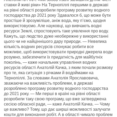
ставки й живі ріки» На Тернопіллі першими в державі
на рівні області розробили програму розвитку водного
господарства до 2021 року Здавалося б, що може бути
простіше й зрозуміліше, аніж вода, яку п’ємо, щодня
використовуємо. Але науковці, що вивчають водні
ресурси Землі, спростовують таке уявлення про воду.
Кажуть, що людство дуже необережне у використанні
цього чи не найціннішого дару природи. — Невелика
кількість водних ресурсів спонукає робити все
можливе, щоб використовувати природні джерела води
розумно, забезпечити їх придатність для майбутніх
поколінь, — каже начальник управління водних
ресурсів області Анатолій Качка, з яким почали розмову
про те, яка ситуація з річками й водоймами на
Тернопіллі. За словами Анатолія Ярославовича,
зважаючи на важливість проблеми, в державі
розроблено програму розвитку водного господарства
до 2021 року. — Ми перші в країні на рівні області
розробили таку свою програму, що вже затверджена
сесією обласної ради, — каже Анатолій Качка. — Чому
це важливо? Тому, що дає ширші можливості залучати
кошти для виконання робіт. А в області чимало проблем