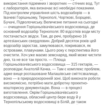
використання підземних і зворотних — стічних вод. Тут
є лабораторія, яка визначає всі необхідні показники.
Під контролем управління шість водозаборів — в
Івачеві Горішньому, Тернополі, Чорткові, Борщеві,
Бучачі, Підволочиську. Величезне питання на сьогодні
— очищення Горішньоівачівського водосховища, де
основний водозабір Тернополя: 80 відсотків води місту
постачається звідси. Там, до речі, пробурено 16
артезіанських свердловин. Добрий десяток років цей
водозабір заростав, замулювався, покривався, як
островами, плавунами. Цього року є перспектива його
очистити. Хоч уже маємо земснаряд, який може чистити
дно, та не все так просто. — Площа
Горішньоівачівського водосховища — 315 гектарів, —
розповідає Анатолій Качка. — Там є комплекс проблем,
адже вище розташоване Малашівське сміттєзвалище,
воно — в природоохоронній зоні. Щоб виконати роботи
високоякісно, потрібно мати добротну проектно-
кошторисну документацію. Вона — в процесі
виготовлення. Окрім Горішньоівачівського
водосховища, обласний центр бере воду й у
Тернопільському водосховищі в Білій, де також