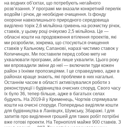
на водних об’єктах, що потребують негайного
розв’язання. У програмі ми вказали конкретний перелік
водойм і річок, де необхідне очищення. Із фонду
охорони навколишнього природного середовища
виділено торік 2,6 мільйона гривень на розчистку річок,
ставків, у цьому році очікуємо 2,5 мільйона. Це —
обласні кошти на продовження втілення проектів, які
ми розробили, зокрема, що стосуються очищення
ставків у Кальному, Сапанові, наразі чистимо ставок у
Копичинцях. Ми поставили перед собою мету не
ухвалювати програми, аби лише ухвалити. Цього року
ми впровадили зміни до неї — включили туди кожен
район з їхніми пропозиціями. І це справедливо, адже в
районах краще знають, які проблеми в них нагальні.
Останнім часом в області активізувалися роботи з
реконструкції і будівництва очисних споруд. Свого часу
їх було 36, тепер більше, адже в багатьох селах
будують. На 2019-й у Кременець, Чортків спрямували
кошти на очисні споруди. Попередньо виділяли кошти
для будівництва в Ланівцях, Шумську, Збаражі. І для
запитів про виділення грошей для таких робіт потрібні
вже готові проекти. На Тернопіллі майже 900 ставків. З