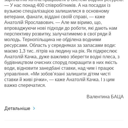
— У нас понад 400 співробітників. А на посадах із
вузькою спеціалізацією залишилися в основному
ветерани, фанати, віддані своїй справі, — каже
Анатолій Ярославович. — Але ми віримо, що,
впроваджуючи нові підходи до роботи, які дають нам
перспективу розвитку, залучатимемо в свої ряди й
молодь. Тернопільщина не обділена водними
ресурсами. Область у середняках за запасами води:
маємо 1,3 тис. літрів на людину на рік. Як підкреслює
Анатолій Качка, дуже важливо зберегти водні плеса, з
будівництвом очисних споруд покращити в них якість
води, відновити занедбані ставки, над чим і працює
управління. «Ми зобов’язані залишити дітям чисті
ставки й живі річки», — каже Анатолій Качка. І з цим
важко сперечатися.
Валентина БАЦА
Детальніше