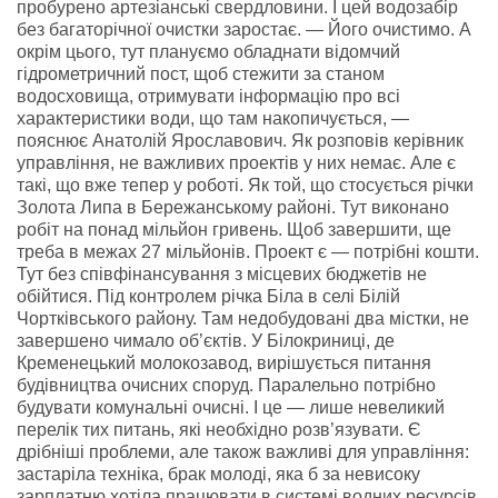
пробурено артезіанські свердловини. І цей водозабір
без багаторічної очистки заростає. — Його очистимо. А
окрім цього, тут плануємо обладнати відомчий
гідрометричний пост, щоб стежити за станом
водосховища, отримувати інформацію про всі
характеристики води, що там накопичується, —
пояснює Анатолій Ярославович. Як розповів керівник
управління, не важливих проектів у них немає. Але є
такі, що вже тепер у роботі. Як той, що стосується річки
Золота Липа в Бережанському районі. Тут виконано
робіт на понад мільйон гривень. Щоб завершити, ще
треба в межах 27 мільйонів. Проект є — потрібні кошти.
Тут без співфінансування з місцевих бюджетів не
обійтися. Під контролем річка Біла в селі Білій
Чортківського району. Там недобудовані два містки, не
завершено чимало об’єктів. У Білокриниці, де
Кременецький молокозавод, вирішується питання
будівництва очисних споруд. Паралельно потрібно
будувати комунальні очисні. І це — лише невеликий
перелік тих питань, які необхідно розв’язувати. Є
дрібніші проблеми, але також важливі для управління:
застаріла техніка, брак молоді, яка б за невисоку
зарплатню хотіла працювати в системі водних ресурсів.