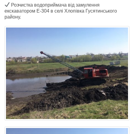
Розчистка водоприймача від замулення
екскаватором Е-304 в селі Хлопівка Гусятинського
району.