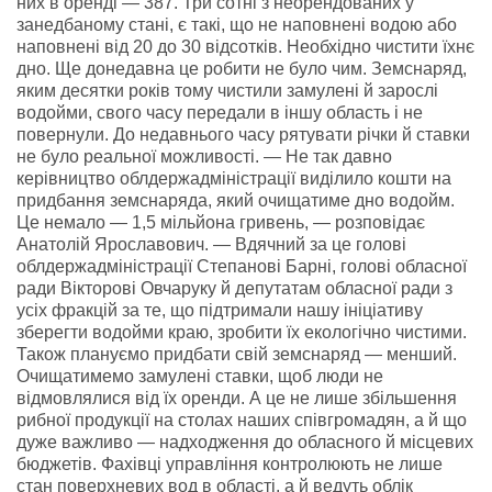
них в оренді — 387. Три сотні з неорендованих у
занедбаному стані, є такі, що не наповнені водою або
наповнені від 20 до 30 відсотків. Необхідно чистити їхнє
дно. Ще донедавна це робити не було чим. Земснаряд,
яким десятки років тому чистили замулені й зарослі
водойми, свого часу передали в іншу область і не
повернули. До недавнього часу рятувати річки й ставки
не було реальної можливості. — Не так давно
керівництво облдержадміністрації виділило кошти на
придбання земснаряда, який очищатиме дно водойм.
Це немало — 1,5 мільйона гривень, — розповідає
Анатолій Ярославович. — Вдячний за це голові
облдержадміністрації Степанові Барні, голові обласної
ради Вікторові Овчаруку й депутатам обласної ради з
усіх фракцій за те, що підтримали нашу ініціативу
зберегти водойми краю, зробити їх екологічно чистими.
Також плануємо придбати свій земснаряд — менший.
Очищатимемо замулені ставки, щоб люди не
відмовлялися від їх оренди. А це не лише збільшення
рибної продукції на столах наших співгромадян, а й що
дуже важливо — надходження до обласного й місцевих
бюджетів. Фахівці управління контролюють не лише
стан поверхневих вод в області, а й ведуть облік