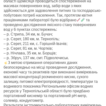
області щомісяця проводиться спостереження на
масивах поверхневих вод, забір води з яких
здійснюється для задоволення питних та господарсько-
побутових потреб населення. Так, протягом квітня
працівниками лабораторії було відібрано
та
проведено дослідження якісного стану поверхневих
вод у 6 пунктах спостережень:
– р. Стрипа, 34 км, м. Бу
чач;
– р. Серет, 180 км, м. Тернопіль;
– р. Серет, 211 км, с. Горішній-Івачів;
– р. Серет, 81 км, м. Чортків;
– р. Нічлава, 35 км, м. Борщів;
– р. Збруч, 137 км, смт. Підволочиськ.
З метою отримання оперативних даних
безпосередньо на місці проведення дослідження,
економії часу та реактивів при виконанні вимірювань
масової концентрації розчиненого кисню, сухого
залишку, питомої електропровідності, температури та
водневого показника Регіональним офісом водних
ресурсів у Тернопільській області було придбано
портативний киснемір та портативний рН-метр,
солемір, кондуктометр.
Результати інструментально-лабораторних вимірювань