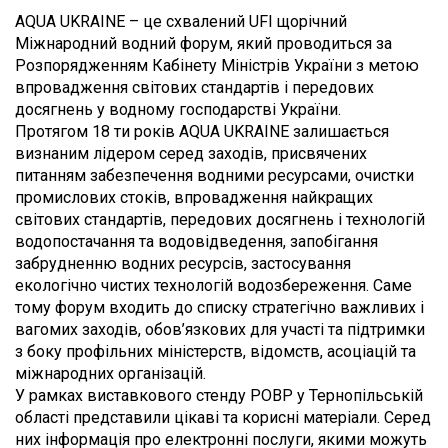
AQUA UKRAINE – це схвалений UFI щорічний
Міжнародний водний форум, який проводиться за
Розпорядженням Кабінету Міністрів України з метою
впровадження світових стандартів і передових
досягнень у водному господарстві України.
Протягом 18 ти років AQUA UKRAINE залишається
визнаним лідером серед заходів, присвячених
питанням забезпечення водними ресурсами, очистки
промислових стоків, впровадження найкращих
світових стандартів, передових досягнень і технологій
водопостачання та водовідведення, запобігання
забрудненню водних ресурсів, застосування
екологічно чистих технологій водозбереження. Саме
тому форум входить до списку стратегічно важливих і
вагомих заходів, обов’язкових для участі та підтримки
з боку профільних міністерств, відомств, асоціацій та
міжнародних організацій.
У рамках виставкового стенду РОВР у Тернопільській
області представили цікаві та корисні матеріали. Серед
них інформація про електронні послуги, якими можуть