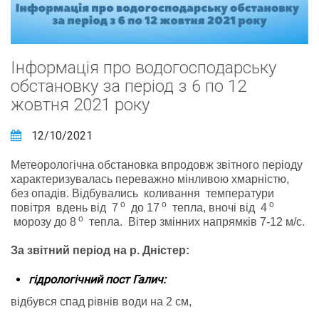
Інформація про водогосподарську
обстановку за період з 6 по 12
жовтня 2021 року
12/10/2021
Метеорологічна обстановка впродовж звітного періоду
характеризувалась переважно мінливою хмарністю,
без опадів. Відбувались коливання температури
о
о
о
повітря вдень від 7
до 17
тепла, вночі від 4
о
морозу до 8
тепла. Вітер змінних напрямків 7-12 м/с.
За звітний період на р. Дністер:
гідрологічний пост Галич:
відбувся спад рівнів води на 2 см,