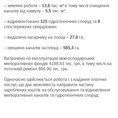
– земляні роботи –
13,6
тис. м³ в тому числі очищення
каналів від намулу –
5,5
тис. м³;
– відремонтовано
125
гідротехнічних споруд та
9
спостережних свердловин;
– видалено чагарнику на площі –
27,8
га;
– окошено каналів на площі –
565,4
га.
Витрачено на експлуатацію міжгосподарських
меліоративних фондів 4188,43 тис. грн, в тому числі на
поточний ремонт 866 90 тис. грн.
Одночасно здійснюється робота і з надання платних
послуг, що дає можливість направити частину
зароблених коштів на обслуговування та відновлення
меліоративних каналів та гідротехнічних споруд.