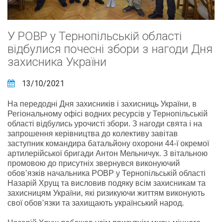
У РОВР у Тернопільській області
відбулися почесні збори з нагоди Дня
захисника України
13/10/2021
На передодні Дня захисників і захисниць України, в
Регіональному офісі водних ресурсів у Тернопільській
області відбулись урочисті збори. З нагоди свята і на
запрошення керівництва до колективу завітав
заступник командира батальйону охорони 44-ї окремої
артилерійської бригади Антон Мельничук. З вітальною
промовою до присутніх звернувся виконуючий
обов’язків начальника РОВР у Тернопільській області
Назарій Хрущ та висловив подяку всім захисникам та
захисницям України, які ризикуючи життям виконують
свої обов’язки та захищають український народ.