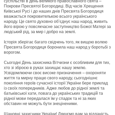
суспільстві в день великого православного свята –
Покрови Пресвятої Богородиці. Від часів Хрещення
Київської Русі і до наших днів Пресвята Богородиця
вважається покровителькою всього українського
народу. Це свято духовно об’єднує наш народ, живить
його вірою у повсякчасне заступництво Божої Матері за
людський рід, за мир і добро на землі.
Історія зберігає багато свідчень того, як вищою волею
Пресвята Богородиця боронила наш народ у боротьбі з
ворогом.
Сьогодні День захисника Вітчизни є особливим для тих,
хто зі зброєю в руках захищає нашу землю.
Усвідомлюючи своє високе призначення – охороняти
життя та мирну працю свого народу, сьогоднішнє
покоління героїв сучасної історії України бере приклад
із своїх попередників. Адже любов до рідної землі та
батьківської хати, повага до українських традицій та
рідної мови передалася їм у спадок та ні за яких
обставин не можуть бути знеціненими.
Шановні захисники України! Дякуємо вам за відданість