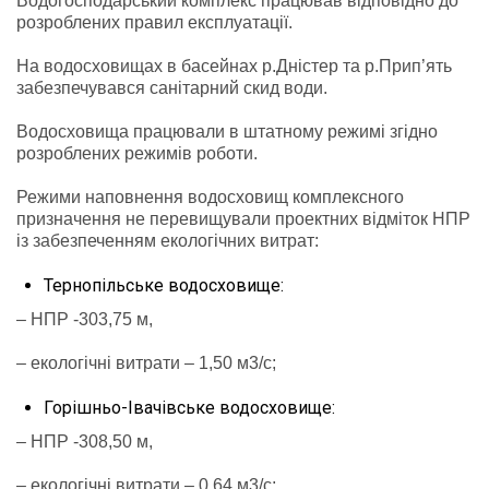
Водогосподарський комплекс працював відповідно до
розроблених правил експлуатації.
На водосховищах в басейнах р.Дністер та р.Прип’ять
забезпечувався санітарний скид води.
Водосховища працювали в штатному режимі згідно
розроблених режимів роботи.
Режими наповнення водосховищ комплексного
призначення не перевищували проектних відміток НПР
із забезпеченням екологічних витрат:
Тернопільське водосховище:
– НПР -303,75 м,
– екологічні витрати – 1,50 м3/с;
Горішньо-Івачівське водосховище:
– НПР -308,50 м,
– екологічні витрати – 0,64 м3/с;