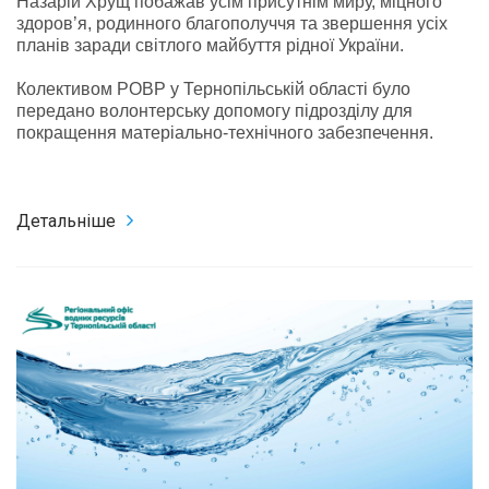
Назарій Хрущ побажав усім присутнім миру, міцного
здоров’я, родинного благополуччя та звершення усіх
планів заради світлого майбуття рідної України.
Колективом РОВР у Тернопільській області було
передано волонтерську допомогу підрозділу для
покращення матеріально-технічного забезпечення.
Детальніше