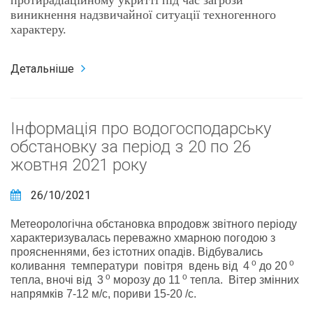
протирадіаційному укритті під час загрози
виникнення надзвичайної ситуації техногенного
характеру.
Детальніше
Інформація про водогосподарську
обстановку за період з 20 по 26
жовтня 2021 року
26/10/2021
Метеорологічна обстановка впродовж звітного періоду
характеризувалась переважно хмарною погодою з
проясненнями, без істотних опадів. Відбувались
о
о
коливання температури повітря вдень від 4
до 20
о
о
тепла, вночі від 3
морозу до 11
тепла. Вітер змінних
напрямків 7-12 м/с, пориви 15-20 /с.