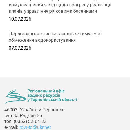
комунікаційний захід щодо прогресу реалізації
планів управління річковими басейнами
10.07.2026
Держводагентство встановлює тимчасові
обмеження водокористування
07.07.2026
46003, Україна, м.Тернопіль
вул.За Рудкою 35
тел: (0352) 52-64-22
e-mail:
rovr-to@ukr.net