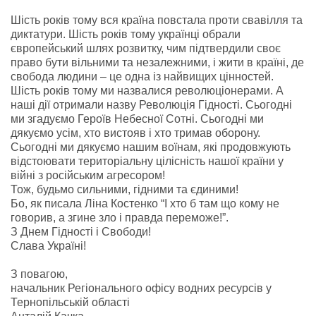
Шість років тому вся країна повстала проти свавілля та
диктатури. Шість років тому українці обрали
європейський шлях розвитку, чим підтвердили своє
право бути вільними та незалежними, і жити в країні, де
свобода людини – це одна із найвищих цінностей.
Шість років тому ми назвалися революціонерами. А
наші дії отримали назву Революція Гідності. Сьогодні
ми згадуємо Героїв Небесної Сотні. Сьогодні ми
дякуємо усім, хто вистояв і хто тримав оборону.
Сьогодні ми дякуємо нашим воїна
м, які продовжують
відстоювати територіальну цілісність нашої країни у
війні з російським агресором!
Тож, будьмо сильними, гідними та єдиними!
Бо, як писала Ліна Костенко “І хто б там що кому не
говорив, а згине зло і правда переможе!”.
З Днем Гідності і Свободи!
Слава Україні!
З повагою,
начальник Регіонального офісу водних ресурсів у
Тернопільській області