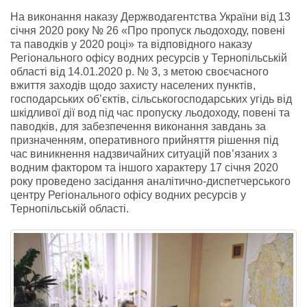
На виконання наказу Держводагентства України від 13
січня 2020 року № 26 «Про пропуск льодоходу, повені
та паводків у 2020 році» та відповідного наказу
Регіонального офісу водних ресурсів у Тернопільській
області від 14.01.2020 р. № 3, з метою своєчасного
вжиття заходів щодо захисту населених пунктів,
господарських об’єктів, сільськогосподарських угідь від
шкідливої дії вод під час пропуску льодоходу, повені та
паводкі
в, для забезпечення виконання завдань за
призначенням, оперативного прийняття рішення під
час виникнення надзвичайних ситуацій пов’язаних з
водним фактором та іншого характеру 17 січня 2020
року проведено засідання аналітично-диспетчерського
центру Регіонального офісу водних ресурсів у
Тернопільській області.