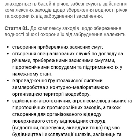
знаходяться в басейні річок, забезпечують здійснення
комплексних заходів щодо збереження водності річок
та охорони їх від забруднення і засмічення.
Стаття 81.
До комплексу заходів щодо збереження
водності річок і охорони їх від забруднення належить:
створення прибережних захисних смуг
;
створення спеціалізованих служб по догляду за
річками, прибережними захисними смугами,
гідротехнічними спорудами та підтриманню їх у
належному стані;
впровадження ґрунтозахисної системи
землеробства з контурно-меліоративною
організацією території водозбору;
здійснення агротехнічних, агролісомеліоративних та
гідротехнічних протиерозійних заходів, а також
створення для організованого відводу
поверхневого стоку відповідних споруд
(водостоки, перепуски, акведуки тощо) під час
будівництва і експлуатації шляхів, залізниць та