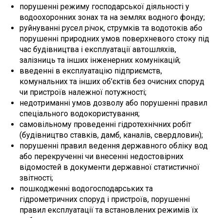
порушенні режиму господарської діяльності у
водоохоронних зонах та на землях водного фонду;
руйнуванні русел річок, струмків та водотоків або
порушенні природних умов поверхневого стоку під
час будівництва і експлуатації автошляхів,
залізниць та інших інженерних комунікацій;
введенні в експлуатацію підприємств,
комунальних та інших об’єктів без очисних споруд
чи пристроїв належної потужності;
недотриманні умов дозволу або порушенні правил
спеціального водокористування;
самовільному проведенні гідротехнічних робіт
(будівництво ставків, дамб, каналів, свердловин);
порушенні правил ведення державного обліку вод
або перекрученні чи внесенні недостовірних
відомостей в документи державної статистичної
звітності;
пошкодженні водогосподарських та
гідрометричних споруд і пристроїв, порушенні
правил експлуатації та встановлених режимів їх