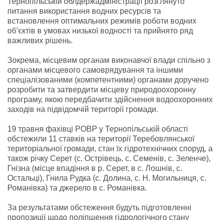
Тернопільській облдержадміністрації розглянуто
питання використання водних ресурсів та
встановлення оптимальних режимів роботи водних
об’єктів в умовах низької водності та прийнято ряд
важливих рішень.
Зокрема, місцевим органам виконавчої влади спільно з
органами місцевого самоврядування та іншими
спеціалізованими (компетентними) органами доручено
розробити та затвердити місцеву природоохоронну
програму, якою передбачити здійснення водоохоронних
заходів на підвідомчій території громади.
19 травня фахівці РОВР у Тернопільській області
обстежили 11 ставків на території Теребовлянської
територіальної громади, стан їх гідротехнічних споруд, а
також річку Серет (с. Острівець, с. Семенів, с. Зеленче),
Гнізна (місце впадіння в р. Серет, в с. Лошнів, с.
Остальці), Гнила Рудка (с. Долина, с. Н. Могильниця, с.
Романівка) та джерело в с. Романівка.
За результатами обстеження будуть підготовленні
пропозиції щодо поліпшення гідрологічного стану