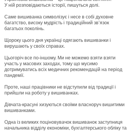
У ній розповідаються історії, пишуться долі.
Саме вишиванка символізує і несе в собі духовне
багатство, високу мудрість і традиційний зв’язок
багатьох поколінь.
Щороку цього дня українці одягають вишиванки і
вирушають у своїх справах.
Цьогоріч все по-іншому. Ми не можемо взяти взяти
участь у масових заходах, тому що мусимо
дотримуватись всіх медичних рекомендацій на період
пандемії.
Проте, наші працівники не відступили від традиції і
прийшли на роботу у вишиванках.
Дівчата-красуні хизуються своїми власноруч вишитими
вишиванками.
Одна із великих поціновувачок вишиванок заступниця
начальника відділу економіки, бухгалтерського обліку та