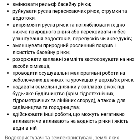
змінювати рельєф басейну річки;
руйнувати русла пересихаючих річок, струмки та
водотоки;
випрямляти русла річок та поглиблювати їх дно
нижче природного рівня або перекривати їх без
улаштування водостоків, перепусків чи акведуків;
зменшувати природний рослинний покрив і
лісистість басейну річки;
розорювати заплавні землі та застосовувати на них
засоби хімізації;
проводити осушувальні меліоративні роботи на
заболочених ділянках та урочищах у верхів’ях річок;
надавати земельні ділянки у заплавах річок під
будь-яке будівництво (крім гідротехнічних,
гідрометричних та лінійних споруд), а також для
садівництва та городництва;
здійснювати інші роботи, що можуть негативно
впливати чи впливають на водність річки і якість
води в ній.
Водокористувачі та землекористувачі, землі яких