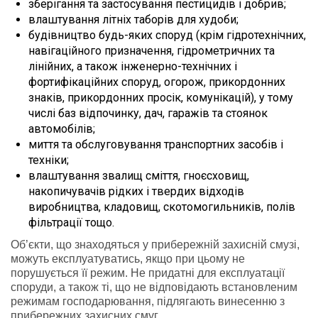
зберігання та застосування пестицидів і добрив;
влаштування літніх таборів для худоби;
будівництво будь-яких споруд (крім гідротехнічних,
навігаційного призначення, гідрометричних та
лінійних, а також інженерно-технічних і
фортифікаційних споруд, огорож, прикордонних
знаків, прикордонних просік, комунікацій), у тому
числі баз відпочинку, дач, гаражів та стоянок
автомобілів;
миття та обслуговування транспортних засобів і
техніки;
влаштування звалищ сміття, гноєсховищ,
накопичувачів рідких і твердих відходів
виробництва, кладовищ, скотомогильників, полів
фільтрації тощо.
Об’єкти, що знаходяться у прибережній захисній смузі,
можуть експлуатуватись, якщо при цьому не
порушується її режим. Не придатні для експлуатації
споруди, а також ті, що не відповідають встановленим
режимам господарювання, підлягають винесенню з
прибережних захисних смуг.