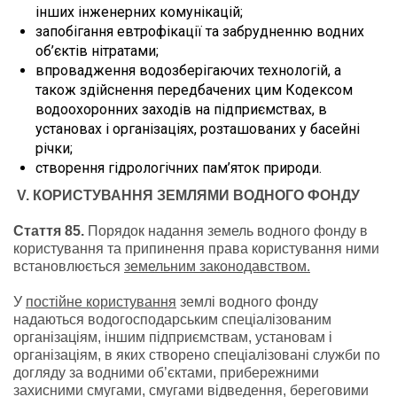
інших інженерних комунікацій;
запобігання евтрофікації та забрудненню водних
об’єктів нітратами;
впровадження водозберігаючих технологій, а
також здійснення передбачених цим Кодексом
водоохоронних заходів на підприємствах, в
установах і організаціях, розташованих у басейні
річки;
створення гідрологічних пам’яток природи.
V
. КОРИСТУВАННЯ ЗЕМЛЯМИ ВОДНОГО ФОНДУ
Стаття 85.
Порядок надання земель водного фонду в
користування та припинення права користування ними
встановлюється
земельним законодавством.
У
постійне користування
землі водного фонду
надаються водогосподарським спеціалізованим
організаціям, іншим підприємствам, установам і
організаціям, в яких створено спеціалізовані служби по
догляду за водними об’єктами, прибережними
захисними смугами, смугами відведення, береговими