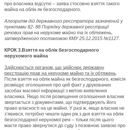
про власника відсутні – заява стосовно взяття такого
майна на облік як безгосподарного.
Алгоритм дій державного реєстратора зазначений у
пунктами 82- 88 Порядку державної реєстрації
речових прав на нерухоме майно та їх обтяжень,
затвердженого постановою КМУ 25.12.2015 №1127.
КРОК 3.Взяття на облік безгосподарного
нерухомого майна
Здійснюється органом, що здійснює державну
реєстрацію прав на нерухоме майно та їх обтяжень
.
Після взяття на облік майна як безгосподарного, комісія
розміщує оголошення про цей факт у друкованих
засобах масової інформації з метою виявлення
власника. Якщо після розміщення оголошення власник
звертається з документами, що підтверджують його
право власності на це майно. У разі ж, якщо власник не
з’явився, потрібно чекати один рік з дня взяття на облік
безгосподарної нерухомої речі – тільки після цього
маєте право звернутися до суду з позовною заявою про