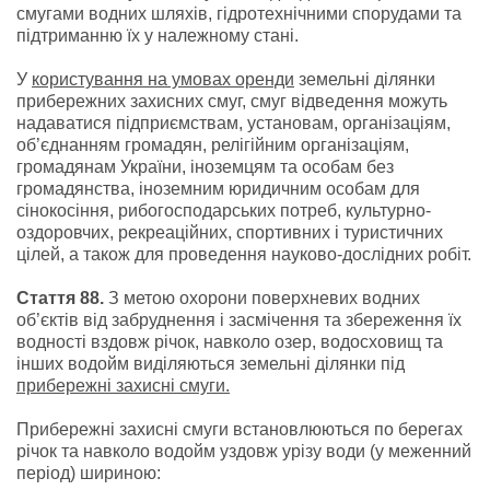
смугами водних шляхів, гідротехнічними спорудами та
підтриманню їх у належному стані.
У
користування на умовах оренди
земельні ділянки
прибережних захисних смуг, смуг відведення можуть
надаватися підприємствам, установам, організаціям,
об’єднанням громадян, релігійним організаціям,
громадянам України, іноземцям та особам без
громадянства, іноземним юридичним особам для
сінокосіння, рибогосподарських потреб, культурно-
оздоровчих, рекреаційних, спортивних і туристичних
цілей, а також для проведення науково-дослідних робіт.
Стаття 88.
З метою охорони поверхневих водних
об’єктів від забруднення і засмічення та збереження їх
водності вздовж річок, навколо озер, водосховищ та
інших водойм виділяються земельні ділянки під
прибережні захисні смуги.
Прибережні захисні смуги встановлюються по берегах
річок та навколо водойм уздовж урізу води (у меженний
період) шириною: