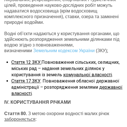
цілей, проведення науково-дослідних робіт можуть
надаватися водосховища (крім водосховищ
комплексного призначення), ставки, озера та замкнені
природні водойми.
Водні об’єкти надаються у користування органами, що
здійснюють розпорядження земельними ділянками під
водою згідно з повноваженнями,
визначеними
Земельним кодексом України
(ЗКУ)
:
Стаття 12 ЗКУ.
Повноваження сільських, селищних,
міських рад – надання земельних ділянок у
користування із земель
комунальної власності
.
Стаття 17 ЗКУ
. Повноваження обласної державної
адміністрації – розпорядження землями
державної
власності
.
І
V
. КОРИСТУВАННЯ РІЧКАМИ
Стаття 80.
З метою охорони водності малих річок
забороняється
: