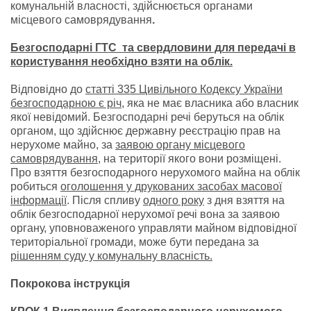
комунальній власності, здійснюється органами
місцевого самоврядування
.
Безгосподарні ГТС та свердловини для передачі в
користування необхідно взяти на облік.
Відповідно до
статті 335 Цивільного Кодексу України
безгосподарною є річ
, яка не має власника або власник
якої невідомий. Безгосподарні речі беруться на облік
органом, що здійснює державну реєстрацію прав на
нерухоме майно, за
заявою органу місцевого
самоврядування
, на території якого вони розміщені.
Про взяття безгосподарного нерухомого майна на облік
робиться
оголошення у друкованих засобах масової
інформації
. Після спливу
одного року
з дня взяття на
облік безгосподарної нерухомої речі вона за заявою
органу, уповноваженого управляти майном відповідної
територіальної громади, може бути передана за
рішенням суду у комунальну власність.
Покрокова інструкція