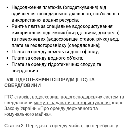
Надходження платежів (оподаткування) від
здійснення господарської діяльності, пов’язаної з
використання водних ресурсів;
Рентна плата за спеціальне водокористування:
використання підземних (свердловина, джерело)
та поверхневих (водосховище, ставок, річка) вод,
плата за геологорозвідку (свердловина);
Плата за оренду земель водного фонду;
Плата за оренду водного об’єкта;
Плата за оренду гідротехнічних споруд та
свердловин.
VIII
.
ГІДРОТЕХНІЧНІ СПОРУДИ (ГТС) ТА
СВЕРДЛОВИНИ
ГТС ставків, водосховищ, водогосподарських систем та
свердловини
можуть надаватися в користування
згідно
Закону України «Про оренду державного та
комунального майна».
Стаття 2.
Передача в оренду майна, що перебуває у