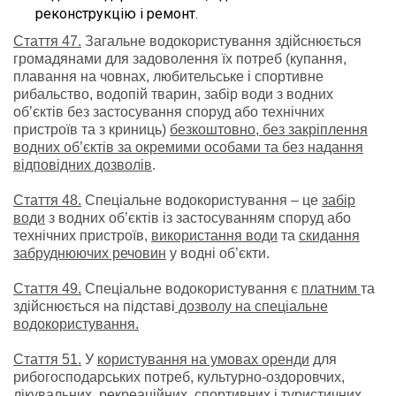
реконструкцію і ремонт.
Стаття 47.
Загальне водокористування здійснюється
громадянами для задоволення їх потреб (купання,
плавання на човнах, любительське і спортивне
рибальство, водопій тварин, забір води з водних
об’єктів без застосування споруд або технічних
пристроїв та з криниць)
безкоштовно, без закріплення
водних об’єктів за окремими особами та без надання
відповідних дозволів
.
Стаття 48.
Спеціальне водокористування – це
забір
води
з водних об’єктів із застосуванням споруд або
технічних пристроїв,
використання води
та
скидання
забруднюючих речовин
у водні об’єкти.
Стаття 49.
Спеціальне водокористування є
платним
та
здійснюється на підставі
дозволу на спеціальне
водокористування.
Стаття 51.
У
користування на умовах оренди
для
рибогосподарських потреб, культурно-оздоровчих,
лікувальних, рекреаційних, спортивних і туристичних