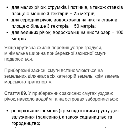
для малих річок, струмків і потічків, а також ставків
площею менше 3 гектарів – 25 метрів;
для середніх річок, водосховищ на них та ставків
площею більше 3 гектарів – 50 метрів;
для великих річок, водосховищ на них та озер – 100
метрів.
Якщо крутизна схилів перевищує три градуси,
мінімальна ширина прибережної захисної смуги
подвоюється.
Прибережні захисні смуги встановлюються на
земельних ділянках всіх категорій земель, крім земель
морського транспорту.
Стаття 89.
У прибережних захисних смугах уздовж
річок, навколо водойм та на островах
забороняється:
розорювання земель (крім підготовки грунту для
залуження і залісення), а також садівництво та
городництво;