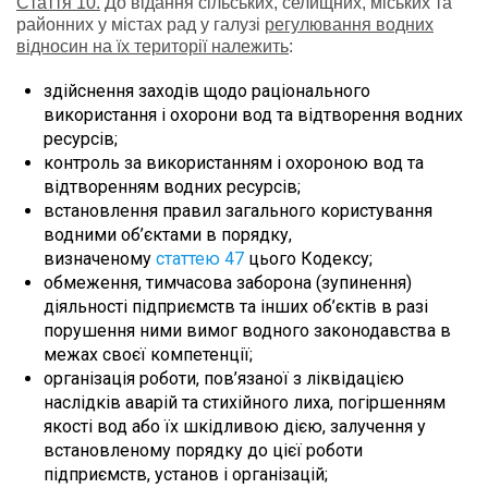
Стаття 10.
До відання сільських, селищних, міських та
районних у містах рад у галузі
регулювання водних
відносин на їх території належить
:
здійснення заходів щодо раціонального
використання і охорони вод та відтворення водних
ресурсів;
контроль за використанням і охороною вод та
відтворенням водних ресурсів;
встановлення правил загального користування
водними об’єктами в порядку,
визначеному
статтею 47
цього Кодексу;
обмеження, тимчасова заборона (зупинення)
діяльності підприємств та інших об’єктів в разі
порушення ними вимог водного законодавства в
межах своєї компетенції;
організація роботи, пов’язаної з ліквідацією
наслідків аварій та стихійного лиха, погіршенням
якості вод або їх шкідливою дією, залучення у
встановленому порядку до цієї роботи
підприємств, установ і організацій;