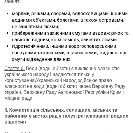
зайняті:
морями, річками, озерами, водосховищами, іншими
водними об’єктами, болотами, а також островами,
не зайнятими лісами;
прибережними захисними смугами вздовж річок та
навколо водойм, крім земель, зайнятих лісами;
гідротехнічними, іншими водогосподарськими
спорудами та каналами, а також землі, виділені під
смуги відведення для них.
Стаття 6.
Води (водні об’єкти) є виключно власністю
українського народу і надаються тільки у
користування.Український народ здійснює право
власності на води (водні об’єкти) через Верховну Раду
України, Верховну Раду Автономної Республіки Крим і
місцеві ради
.
ІІ. Компетенція сільських, селищних, міських та
районних у містах рад у галузі регулювання водних
відносин