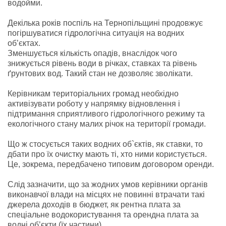
водойми.
Д
екілька років поспіль на Тернопільщині продовжує
погіршуватися гідрологічна ситуація на водних
об’єктах.
Зменшується кількість опадів, внаслідок чого
знижується рівень води в річках, ставках та рівень
ґрунтових вод. Такий стан не дозволяє зволікати.
Керівникам територіальних громад необхідно
активізувати роботу у напрямку відновлення і
підтримання сприятливого гідрологічного режиму та
екологічного стану малих річок на території громади.
Що ж стосується таких водних об`єктів, як ставки, то
дбати про їх очистку мають ті, хто ними користується.
Це, зокрема, передбачено типовим договором оренди.
Слід зазначити, що за жодних умов керівники органів
виконавчої влади на місцях не повинні втрачати такі
джерела доходів в бюджет, як рентна плата за
спеціальне водокористування та орендна плата за
водні об’єкти (їх частини).