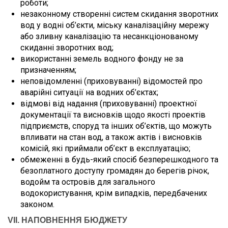
роботи;
незаконному створенні систем скидання зворотних
вод у водні об’єкти, міську каналізаційну мережу
або зливну каналізацію та несанкціонованому
скиданні зворотних вод;
використанні земель водного фонду не за
призначенням;
неповідомленні (приховуванні) відомостей про
аварійні ситуації на водних об’єктах;
відмові від надання (приховуванні) проектної
документації та висновків щодо якості проектів
підприємств, споруд та інших об’єктів, що можуть
впливати на стан вод, а також актів і висновків
комісій, які приймали об’єкт в експлуатацію;
обмеженні в будь-який спосіб безперешкодного та
безоплатного доступу громадян до берегів річок,
водойм та островів для загального
водокористування, крім випадків, передбачених
законом.
VII
. НАПОВНЕННЯ БЮДЖЕТУ