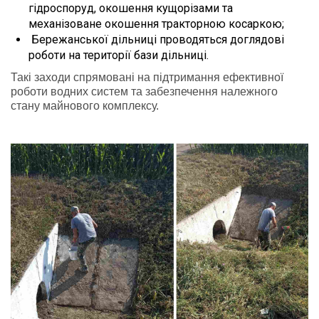
гідроспоруд, окошення кущорізами та
механізоване окошення тракторною косаркою;
Бережанської дільниці проводяться доглядові
роботи на території бази дільниці.
Такі заходи спрямовані на підтримання ефективної
роботи водних систем та забезпечення належного
стану майнового комплексу.