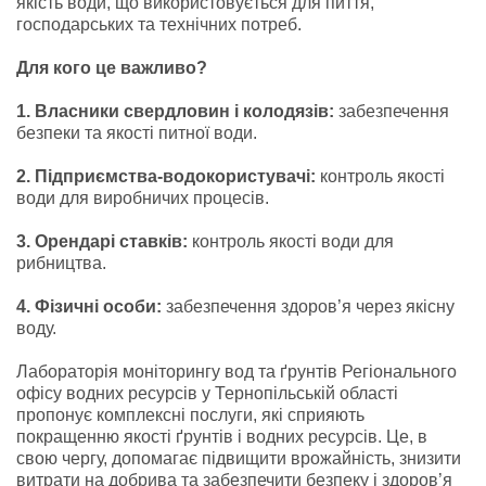
якість води, що використовується для пиття,
господарських та технічних потреб.
Для кого це важливо?
1. Власники свердловин і колодязів:
забезпечення
безпеки та якості питної води.
2. Підприємства-водокористувачі:
контроль якості
води для виробничих процесів.
3. Орендарі ставків:
контроль якості води для
рибництва.
4. Фізичні особи:
забезпечення здоров’я через якісну
воду.
Лабораторія моніторингу вод та ґрунтів Регіонального
офісу водних ресурсів у Тернопільській області
пропонує комплексні послуги, які сприяють
покращенню якості ґрунтів і водних ресурсів. Це, в
свою чергу, допомагає підвищити врожайність, знизити
витрати на добрива та забезпечити безпеку і здоров’я