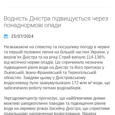
Водність Дністра підвищується через
понаднормові опади
25/07/2024
Незважаючи на спекотну та посушливу погоду в червні
та першій половині липня на більшій частині України, у
верхів’ях Дністра та на річці Стрий випало 114-136%
від місячної норми опадів. Це спричинило незначне
підвищення рівня води на Дністрі та його притоках у
Львівській, Івано-Франківській та Тернопільській
областях. Завдяки цьому у Дністровському
водосховищі було заакумульовано 172 млн м³ води, що
забезпечило роботу питних водозаборів.
Укргідрометцентр прогнозує, що найближчими днями
можливі швидкоплинні паводки та підвищення рівнів
води на окремих річках басейну Дністра, що сприятиме
подальшому наповненню водосховища. Україна