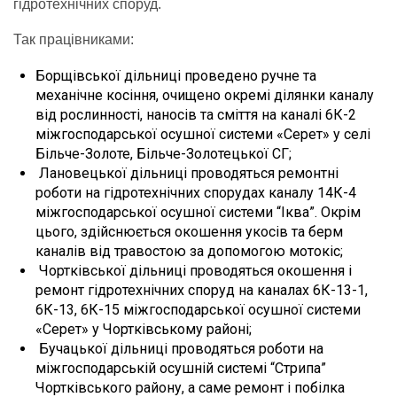
гідротехнічних споруд.
Так працівниками:
Борщівської дільниці проведено ручне та
механічне косіння, очищено окремі ділянки каналу
від рослинності, наносів та сміття на каналі 6К-2
міжгосподарської осушної системи «Серет» у селі
Більче-Золоте, Більче-Золотецької СГ;
Лановецької дільниці проводяться ремонтні
роботи на гідротехнічних спорудах каналу 14К-4
міжгосподарської осушної системи “Іква”. Окрім
цього, здійснюється окошення укосів та берм
каналів від травостою за допомогою мотокіс;
Чортківської дільниці проводяться окошення і
ремонт гідротехнічних споруд на каналах 6К-13-1,
6К-13, 6К-15 міжгосподарської осушної системи
«Серет» у Чортківському районі;
Бучацької дільниці проводяться роботи на
міжгосподарській осушній системі “Стрипа”
Чортківського району, а саме ремонт і побілка