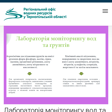
Tog
nav
Лабораторія моніторингу вод та