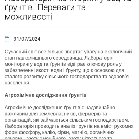
ґрунтів. Переваги та
можливості
31/07/2024
Сучасний світ все більше звертає увагу на екологічний
стан навколишнього середовища. Лабораторія
моніторингу вод та ґрунтів відіграє ключову роль у
забезпеченні якості води і ґрунту, що є основою для
сталого розвитку сільського господарства та здоров’я
населення.
Агрохімічне дослідження ґрунтів
Агрохімічне дослідження ґрунтів є надзвичайно
важливим для землевласників, фермерів та
організацій, які займаються сільським господарством.
Лабораторія проводить аналіз ґрунтів на вміст рухомих
форм фосфору, калію, сірки, магнію, органічних
речовин, азоту амонійного, азоту нітратного та