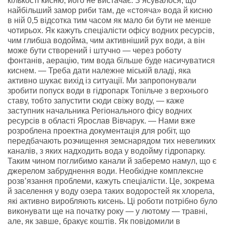
кількості кисню, його не вистачає. З’ясувалося, що
найбільший замор риби там, де «стояча» вода й кисню
в ній 0,5 відсотка тим часом як мало би бути не менше
чотирьох. Як кажуть спеціалісти офісу водних ресурсів,
чим глибша водойма, чим активніший рух води, а він
може бути створений і штучно — через роботу
фонтанів, аерацію, тим вода більше буде насичуватися
киснем. — Треба дати належне міській владі, яка
активно шукає вихід із ситуації. Ми запропонували
зробити попуск води в гідропарк Топільче з верхнього
ставу, тобто запустити сюди свіжу воду, — каже
заступник начальника Регіонального фісу водних
ресурсів в області Ярослав Вівчарук. — Нами вже
розроблена проектна документація для робіт, що
передбачають розчищення земснарядом тих невеликих
каналів, з яких надходить вода у водойму гідропарку.
Таким чином поглибимо канали й заберемо намул, що є
джерелом забруднення води. Необхідне комплексне
розв’язання проблеми, кажуть спеціалісти. Це, зокрема
й заселення у воду озера таких водоростей як хлорела,
які активно виробляють кисень. Ці роботи потрібно було
виконувати ще на початку року — у лютому — травні,
але, як завше, бракує коштів. Як повідомили в