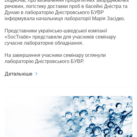
Водночас про визначення пріоритетних забруднюючих
речовин, логістику доставки проб в басейні Дністра та
Дунаю в лабораторію Дністровського БУВР
інформувала начальниця лабораторії Марія Засідко.
Представники українсько-шведської компанії
«SocTrade» представили для учасників семінару
сучасне лабораторне обладнання.
На завершення учасники семінару оглянули
лабораторію Дністровського БУВР.
Детальніше