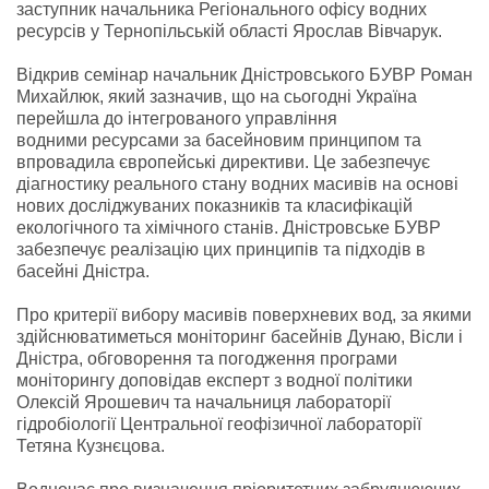
заступник начальника Регіонального офісу водних
ресурсів у Тернопільській області Ярослав Вівчарук.
Відкрив семінар начальник Дністровського БУВР Роман
Михайлюк, який зазначив, що на сьогодні Україна
перейшла до інтегрованого управління
водними
ресурсами за басейновим принципом та
впровадила європейські директиви. Це забезпечує
діагностику реального стану водних масивів на основі
нових досліджуваних показників та класифікацій
екологічного та хімічного станів. Дністровське БУВР
забезпечує реалізацію цих принципів та підходів в
басейні Дністра.
Про критерії вибору масивів поверхневих вод, за якими
здійснюватиметься моніторинг басейнів Дунаю, Вісли і
Дністра, обговорення та погодження програми
моніторингу доповідав експерт з водної політики
Олексій Ярошевич та начальниця лабораторії
гідробіології Центральної геофізичної лабораторії
Тетяна Кузнєцова.