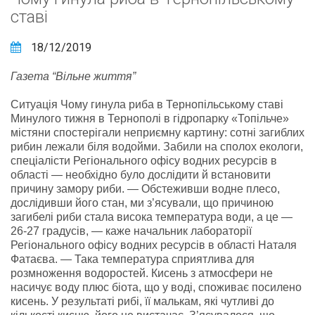
ставі
18/12/2019
Газета “Вільне життя”
Ситуація Чому гинула риба в Тернопільському ставі
Минулого тижня в Тернополі в гідропарку «Топільче»
містяни спостерігали неприємну картину: сотні загиблих
рибин лежали біля водойми. Забили на сполох екологи,
спеціалісти Регіонального офісу водних ресурсів в
області — необхідно було дослідити й встановити
причину замору риби. — Обстеживши водне плесо,
дослідивши його стан, ми з’ясували, що причиною
загибелі риби стала висока температура води, а це —
26-27 градусів, — каже начальник лабораторії
Регіонального офісу водних ресурсів в області Наталя
Фатаєва. — Така температура сприятлива для
розмноження водоростей. Кисень з атмосфери не
насичує воду плюс біота, що у воді, споживає посилено
кисень. У результаті рибі, її малькам, які чутливі до