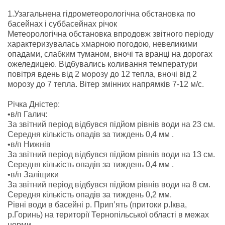
1.Узагальнена гідрометеорологічна обстановка по
басейнах і суббасейнах річок
Метеорологічна обстановка впродовж звітного періоду
характеризувалась хмарною погодою, невеликими
опадами, слабким туманом, вночі та вранці на дорогах
ожеледицею. Відбувались коливання температури
повітря вдень від 2 морозу до 12 тепла, вночі від 2
морозу до 7 тепла. Вітер змінних напрямків 7-12 м/с.
Річка Дністер:
•в/п Галич:
За звітний період відбувся підйом рівнів води на 23 см.
Середня кількість опадів за тиждень 0,4 мм .
•в/п Нижнів
За звітний період відбувся підйом рівнів води на 13 см.
Середня кількість опадів за тиждень 0,4 мм .
•в/п Заліщики
За звітний період відбувся підйом рівнів води на 8 см.
Середня кількість опадів за тиждень 0,2 мм.
Рівні води в басейні р. Прип’ять (притоки р.Іква,
р.Горинь) на території Тернопільської області в межах
норми.