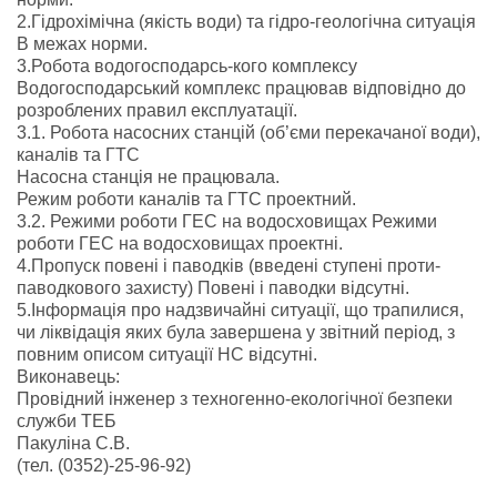
2.Гідрохімічна (якість води) та гідро-геологічна ситуація
В межах норми.
3.Робота водогосподарсь-кого комплексу
Водогосподарський комплекс працював відповідно до
розроблених правил експлуатації.
3.1. Робота насосних станцій (об’єми перекачаної води),
каналів та ГТС
Насосна станція не працювала.
Режим роботи каналів та ГТС проектний.
3.2. Режими роботи ГЕС на водосховищах Режими
роботи ГЕС на водосховищах проектні.
4.Пропуск повені і паводків (введені ступені проти-
паводкового захисту) Повені і паводки відсутні.
5.Інформація про надзвичайні ситуації, що трапилися,
чи ліквідація яких була завершена у звітний період, з
повним описом ситуації НС відсутні.
Виконавець:
Провідний інженер з техногенно-екологічної безпеки
служби ТЕБ
Пакуліна С.В.
(тел. (0352)-25-96-92)