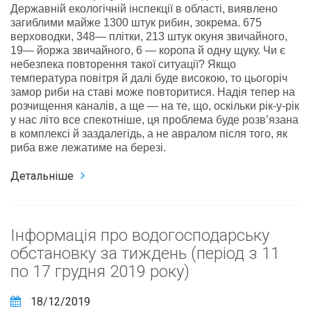
Державній екологічній інспекції в області, виявлено
загиблими майже 1300 штук рибин, зокрема. 675
верховодки, 348— плітки, 213 штук окуня звичайного,
19— йоржа звичайного, 6 — коропа й одну щуку. Чи є
небезпека повторення такої ситуації? Якщо
температура повітря й далі буде високою, то цьогоріч
замор риби на ставі може повторитися. Надія тепер на
розчищення каналів, а ще — на те, що, оскільки рік-у-рік
у нас літо все спекотніше, ця проблема буде розв’язана
в комплексі й заздалегідь, а не авралом після того, як
риба вже лежатиме на березі.
Детальніше
Інформація про водогосподарську
обстановку за тиждень (період з 11
по 17 грудня 2019 року)
18/12/2019