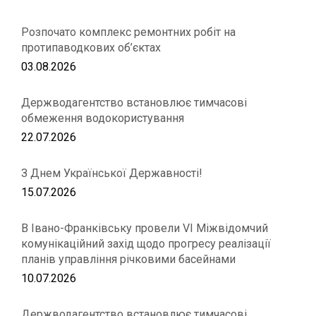
Розпочато комплекс ремонтних робіт на
протипаводкових об’єктах
03.08.2026
Держводагентство встановлює тимчасові
обмеження водокористування
22.07.2026
З Днем Української Державності!
15.07.2026
В Івано-Франківську провели VІ Міжвідомчий
комунікаційний захід щодо прогресу реалізації
планів управління річковими басейнами
10.07.2026
Держводагентство встановлює тимчасові