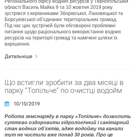
Регіонального офісу водних ресурсів у Тернопільській
області Василь Майка 9 та 10 жовтня 2019 року
зустрівся з керівниками Зборівської, Лановецької та
Борсуківської об’єднаних територіальних громад.
Під час цих зустрічей були обговорені проблемні
питання щодо раціонального використання водних
ресурсів на території громад та намічені шляхи їх
вирішення.
Детальніше
Що встигли зробити за два місяці в
парку “Топільче” по очистці водойм
10/10/2019
Робота земснаряду в парку «Топільче» дозволить
суттєво оздоровити гідрологічний і санітарний
стан водних об’єктів, адже водойму та канали
тут не чистили вже понад 30 років. Про це