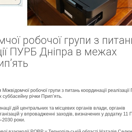
мчої робочої групи з питан
ції ПУРБ Дніпра в межах
ип’ять
 Міжвідомчої робочої групи з питань координації реалізації
 суббасейну річки Прип’ять.
ації дій центральних та місцевих органів влади, органів
анізацій у впровадженні заходів, визначених у додатку 11 
-2030 роки.
ової взаємодії РОВР у Тернопільській області Наталія Седю