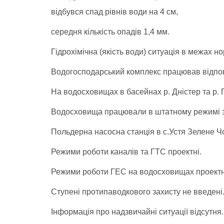
відбувся спад рівнів води на 4 см,
середня кількість опадів 1,4 мм.
Гідрохімічна (якість води) ситуація в межах н
Водогосподарський комплекс працював відпов
На водосховищах в басейнах р. Дністер та р. 
Водосховища працювали в штатному режимі з
Польдерна насосна станція в с.Устя Зелене Ч
Режими роботи каналів та ГТС проектні.
Режими роботи ГЕС на водосховищах проектн
Ступені протипаводкового захисту не введені
Інформація про надзвичайні ситуації відсутня.