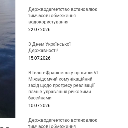
Держводагентство встановлює
тимчасові обмеження
водокористування
22.07.2026
З Днем Української
Державності!
15.07.2026
В Івано-Франківську провели VІ
Міжвідомчий комунікаційний
захід щодо прогресу реалізації
планів управління річковими
басейнами
10.07.2026
Держводагентство встановлює
тимчасові обмеження