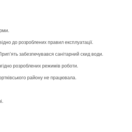
орми.
ідно до розроблених правил експлуатації.
Прип’ять забезпечувався санітарний скид води.
гідно розроблених режимів роботи.
ортківського району не працювала.
і.
.