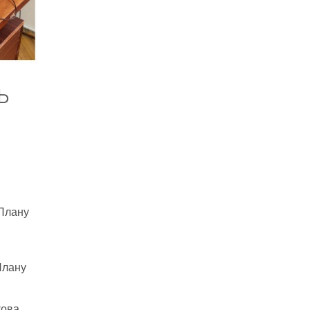
ь
 Плану
Плану
кова