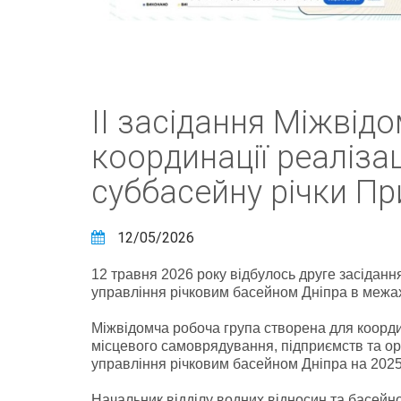
ІІ засідання Міжвідо
координації реаліза
суббасейну річки Пр
12/05/2026
12 травня 2026 року відбулось друге засідання
управління річковим басейном Дніпра в межах
Міжвідомча робоча група створена для координ
місцевого самоврядування, підприємств та орг
управління річковим басейном Дніпра на 2025
Начальник відділу водних відносин та басейн