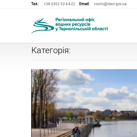
Тел.:
+38 0352 52-64-22
Email:
rovrto@davr.gov.ua
Категорія: