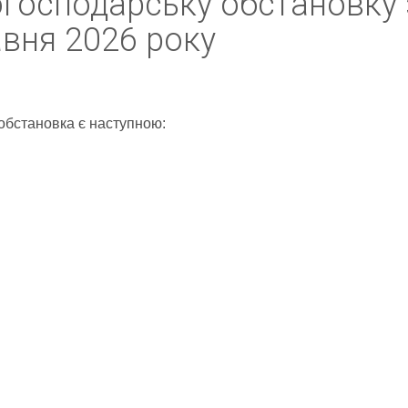
огосподарську обстановку 
авня 2026 року
обстановка є наступною: