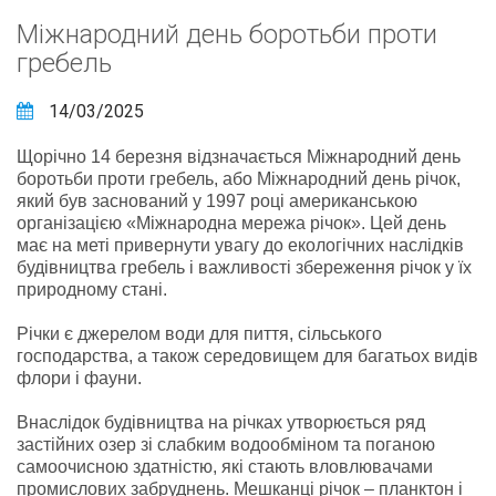
Міжнародний день боротьби проти
гребель
14/03/2025
Щорічно 14 березня відзначається Міжнародний день
боротьби проти гребель, або Міжнародний день річок,
який був заснований у 1997 році американською
організацією «Міжнародна мережа річок». Цей день
має на меті привернути увагу до екологічних наслідків
будівництва гребель і важливості збереження річок у їх
природному стані.
Річки є джерелом води для пиття, сільського
господарства, а також середовищем для багатьох видів
флори і фауни.
Внаслідок будівництва на річках утворюється ряд
застійних озер зі слабким водообміном та поганою
самоочисною здатністю, які стають вловлювачами
промислових забруднень. Мешканці річок – планктон і