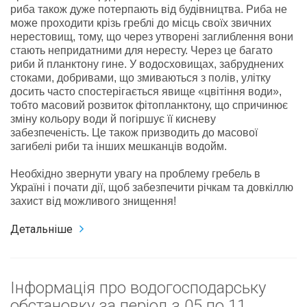
риба також дуже потерпають від будівництва. Риба не
може проходити крізь греблі до місць своїх звичних
нерестовищ, тому, що через утворені заглиблення вони
стають непридатними для нересту. Через це багато
риби й планктону гине. У водосховищах, забруднених
стоками, добривами, що змиваються з полів, улітку
досить часто спостерігається явище «цвітіння води»,
тобто масовий розвиток фітопланктону, що спричинює
зміну кольору води й погіршує її кисневу
забезпеченість. Це також призводить до масової
загибелі риби та інших мешканців водойм.
Необхідно звернути увагу на проблему гребель в
Україні і почати дії, щоб забезпечити річкам та довкіллю
захист від можливого знищення!
Детальніше
Інформація про водогосподарську
обстановку за період з 05 по 11