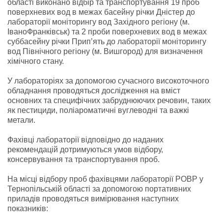
області виконано відбір та транспортування 19 проб
поверхневих вод в межах басейну річки Дністер до
лабораторії моніторингу вод Західного регіону (м.
ІваноФранківськ) та 2 проби поверхневих вод в межах
суббасейну річки Прип’ять до лабораторії моніторингу
вод Північного регіону (м. Вишгород) для визначення
хімічного стану.
У лабораторіях за допомогою сучасного високоточного
обладнання проводяться дослідження на вміст
основних та специфічних забруднюючих речовин, таких
як пестициди, поліароматичні вуглеводні та важкі
метали.
Фахівці лабораторії відповідно до наданих
рекомендацій дотримуються умов відбору,
консервування та транспортування проб.
На місці відбору проб фахівцями лабораторії РОВР у
Тернопільській області за допомогою портативних
приладів проводяться вимірювання наступних
показників: