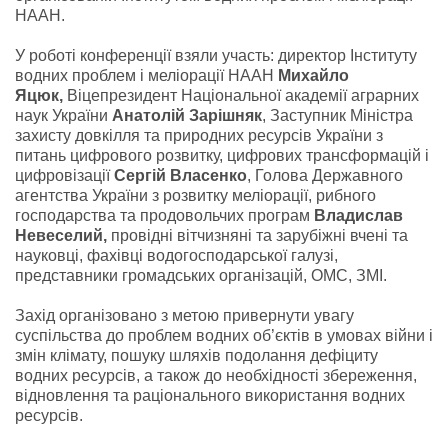
НААН.
У роботі конференції взяли участь: директор Інституту
водних проблем і меліорації НААН
Михайло
Яцюк,
Віцепрезидент Національної академії аграрних
наук України
Анатолій Зарішняк
, Заступник Міністра
захисту довкілля та природних ресурсів України з
питань цифрового розвитку, цифрових трансформацій і
цифровізації
Сергій Власенко
, Голова Державного
агентства України з розвитку меліорації, рибного
господарства та продовольчих програм
Владислав
Невеселий,
провідні вітчизняні та зарубіжні вчені та
науковці, фахівці водогосподарської галузі,
представники громадських організацій, ОМС, ЗМІ.
Захід організовано з метою привернути увагу
суспільства до проблем водних об’єктів в умовах війни і
змін клімату, пошуку шляхів подолання дефіциту
водних ресурсів, а також до необхідності збереження,
відновлення та раціонального використання водних
ресурсів.