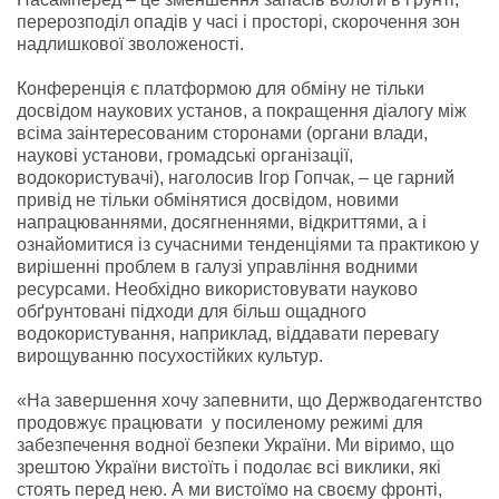
перерозподіл опадів у часі і просторі, скорочення зон
надлишкової зволоженості.
Конференція є платформою для обміну не тільки
досвідом наукових установ, а покращення діалогу між
всіма заінтересованим сторонами (органи влади,
наукові установи, громадські організації,
водокористувачі), наголосив Ігор Гопчак, – це гарний
привід не тільки обмінятися досвідом, новими
напрацюваннями, досягненнями, відкриттями, а і
ознайомитися із сучасними тенденціями та практикою у
вирішенні проблем в галузі управління водними
ресурсами. Необхідно використовувати науково
обґрунтовані підходи для більш ощадного
водокористування, наприклад, віддавати перевагу
вирощуванню посухостійких культур.
«На завершення хочу запевнити, що Держводагентство
продовжує працювати у посиленому режимі для
забезпечення водної безпеки України. Ми віримо, що
зрештою України вистоїть і подолає всі виклики, які
стоять перед нею. А ми вистоїмо на своєму фронті,