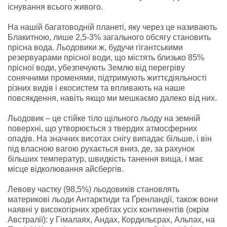
існування всього живого.
На нашій багатоводній планеті, яку через це називають
Блакитною, лише 2,5-3% загального обсягу становить
прісна вода. Льодовики ж, будучи гігантськими
резервуарами прісної води, що містять близько 85%
прісної води, убезпечують Землю від перегріву
сонячними променями, підтримують життєдіяльності
різних видів і екосистем та впливають на наше
повсякдення, навіть якщо ми мешкаємо далеко від них.
Льодовик – це стійке тіло щільного льоду на земній
поверхні, що утворюється з твердих атмосферних
опадів. На значних висотах снігу випадає більше, і він
під власною вагою рухається вниз, де, за рахунок
більших температур, швидкість танення вища, і має
місце відколювання айсбергів.
Левову частку (98,5%) льодовиків становлять
материкові льоди Антарктиди та Ґренландії, також вони
наявні у високогірних хребтах усіх континентів (окрім
Австралії): у Гімалаях, Андах, Кордильєрах, Альпах, на