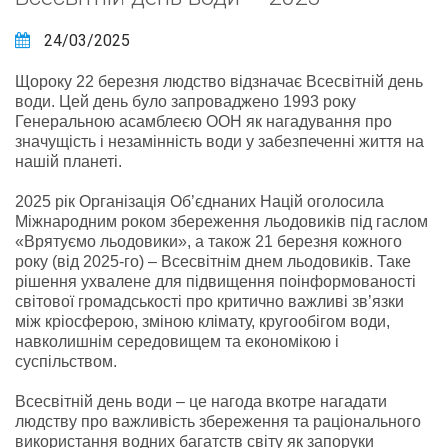
24/03/2025
Щороку 22 березня людство відзначає Всесвітній день
води. Цей день було запроваджено 1993 року
Генеральною асамблеєю ООН як нагадування про
значущість і незамінність води у забезпеченні життя на
нашій планеті.
2025 рік Організація Об’єднаних Націй оголосила
Міжнародним роком збереження льодовиків під гаслом
«Врятуємо льодовики», а також 21 березня кожного
року (від 2025-го) – Всесвітнім днем ​​льодовиків. Таке
рішення ухвалене для підвищення поінформованості
світової громадськості про критично важливі зв’язки
між кріосферою, зміною клімату, кругообігом води,
навколишнім середовищем та економікою і
суспільством.
Всесвітній день води – це нагода вкотре нагадати
людству про важливість збереження та раціонального
використання водних багатств світу як запоруки