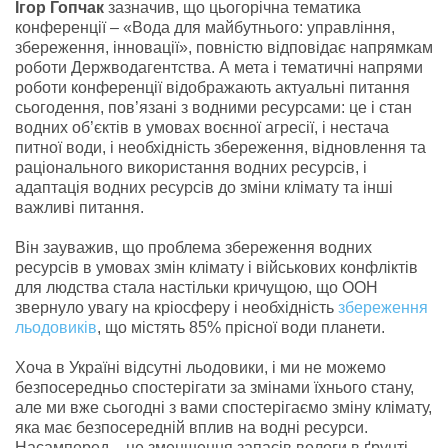
Ігор Гопчак
зазначив, що цьогорічна тематика
конференції
–
«Вода для майбутнього: управління,
збереження, інновації», повністю відповідає напрямкам
роботи Держводагентства. А мета і тематичні напрями
роботи конференції відображають актуальні питання
сьогодення, пов’язані з водними ресурсами: це і стан
водних об’єктів в умовах воєнної агресії, і нестача
питної води, і необхідність збереження, відновлення та
раціонального використання водних ресурсів, і
адаптація водних ресурсів до зміни клімату та інші
важливі питання.
Він зауважив, що проблема збереження водних
ресурсів в умовах змін клімату і військових конфліктів
для людства стала настільки кричущою, що ООН
звернуло увагу на кріосферу і необхідність
збереження
льодовиків
, що містять 85% прісної води планети.
Хоча в Україні відсутні льодовики, і ми не можемо
безпосередньо спостерігати за змінами їхнього стану,
але ми вже сьогодні з вами спостерігаємо зміну клімату,
яка має безпосередній вплив на водні ресурси.
Насамперед – це зменшення запасів вологи в ґрунті,