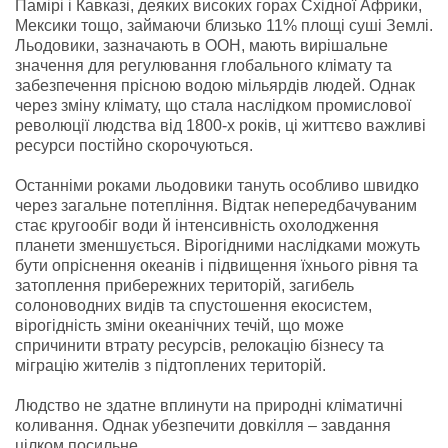
Памірі і Кавказі, деяких високих горах Східної Африки,
Мексики тощо, займаючи близько 11% площі суші Землі.
Льодовики, зазначають в ООН, мають вирішальне
значення для регулювання глобального клімату та
забезпечення прісною водою мільярдів людей. Однак
через зміну клімату, що стала наслідком промислової
революції людства від 1800-х років, ці життєво важливі
ресурси постійно скорочуються.
Останніми роками льодовики тануть особливо швидко
через загальне потепління. Відтак непередбачуваним
стає кругообіг води й інтенсивність охолодження
планети зменшується. Вірогідними наслідками можуть
бути опріснення океанів і підвищення їхнього рівня та
затоплення прибережних територій, загибель
солоноводних видів та спустошення екосистем,
вірогідність зміни океанічних течій, що може
спричинити втрату ресурсів, релокацію бізнесу та
міграцію жителів з підтоплених територій.
Людство не здатне вплинути на природні кліматичні
коливання. Однак убезпечити довкілля – завдання
цілком посильне.