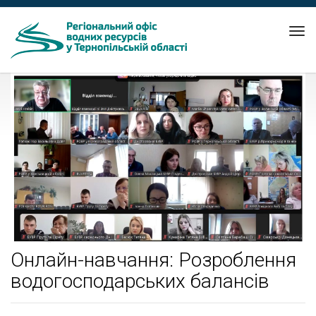
Tog
nav
Онлайн-навчання: Розроблення
водогосподарських балансів