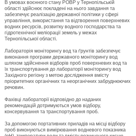
В умовах воєнного стану РОВР у Тернопільській
області здійснює покладені на нього завдання та
забезпечує реалізацію державної політики у сфері
управління, використання та відтворення поверхневих
водних ресурсів, розвитку водного господарства та
гідротехнічної меліорації земель у межах
Тернопільської області.
Лабораторія моніторингу вод та ґрунтів забезпечує
виконання програми державного моніторингу вод
шляхом здійснення відборів проб поверхневих вод та
їх транспортування до лабораторії моніторингу вод
Західного регіону з метою дослідження вмісту
пріоритетних органічних та неорганічних забруднюючих
речовин.
Фахівці лабораторії відповідно до наданих
рекомендацій дотримуються умов відбору,
консервування та транспортування проб.
За допомогою портативних приладів на місці відбору
проб виконуються вимірювання водневого показника
(рН), температури води та вмісту розчиненого кисню.