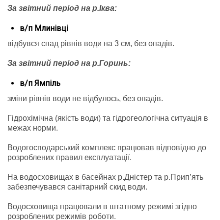
За звітний період на р.Іква:
в/п Млинівці
відбувся спад рівнів води на 3 см, без опадів.
За звітний період на р.Горинь:
в/п Ямпіль
зміни рівнів води не відбулось, без опадів.
Гідрохімічна (якість води) та гідрогеологічна ситуація в
межах норми.
Водогосподарський комплекс працював відповідно до
розроблених правил експлуатації.
На водосховищах в басейнах р.Дністер та р.Прип’ять
забезпечувався санітарний скид води.
Водосховища працювали в штатному режимі згідно
розроблених режимів роботи.