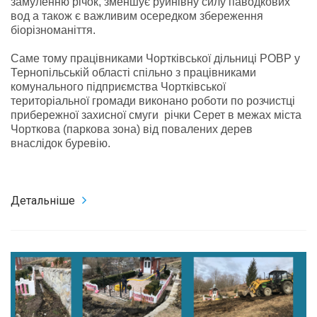
замуленню річок, зменшує руйнівну силу паводкових
вод а також є важливим осередком збереження
біорізноманіття.
Саме тому працівниками Чортківської дільниці РОВР у
Тернопільській області спільно з працівниками
комунального підприємства Чортківської
територіальної громади виконано роботи по розчистці
прибережної захисної смуги річки Серет в межах міста
Чорткова (паркова зона) від повалених дерев
внаслідок буревію.
Детальніше