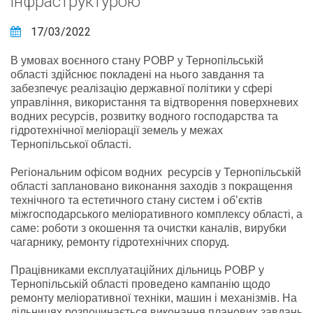
інфраструктурою
17/03/2022
В умовах воєнного стану РОВР у Тернопільській
області здійснює покладені на нього завдання та
забезпечує реалізацію державної політики у сфері
управління, використання та відтворення поверхневих
водних ресурсів, розвитку водного господарства та
гідротехнічної меліорації земель у межах
Тернопільської області.
Регіональним офісом водних ресурсів у Тернопільській
області заплановано виконання заходів з покращення
технічного та естетичного стану систем і об’єктів
міжгосподарського меліоративного комплексу області, а
саме: роботи з окошення та очистки каналів, вирубки
чагарнику, ремонту гідротехнічних споруд.
Працівниками експлуатаційних дільниць РОВР у
Тернопільській області проведено кампанію щодо
ремонту меліоративної техніки, машин і механізмів. На
дільницях розпочинається виконання планових завдань