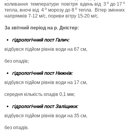
о
о
коливання температури повітря вдень від 3
до 17
о
о
тепла, вночі від 4
морозу до 8
тепла. Вітер змінних
напрямків 7-12 м/с, пориви вітру 15-20 м/с.
За звітний період на р. Дністер:
гідрологічний пост Галич:
відбувся підйом рівнів води на 67 см,
без опадів;
гідрологічний пост Нижнів:
відбувся підйом рівнів води на 17 см,
середня кількість опадів 0,1 мм;
гідрологічний пост Заліщики:
відбувся підйом рівнів води на 35 см,
без опадів.