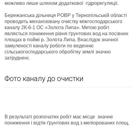
можливо лише шляхом додаткової гідрорегуляції.
Бережанська дільниця РОВР у Тернопільській області
проводить механізовану очистку міжгосподарського
каналу 2К-6-1 ОС «Золота Липа». Метою робіт
являється пониження рівня ґрунтових вод на посівних
площах в поймі р. Золота Липа. Внаслідок значної
замуленості каналу роботи по веденню
сільськогосподарського обробітку землі значно
затруднені.
Фото каналу до очистки
В результаті розпочатих робіт має місце значне
пониження і відтік ґрунтових вод з меліорованих площ.