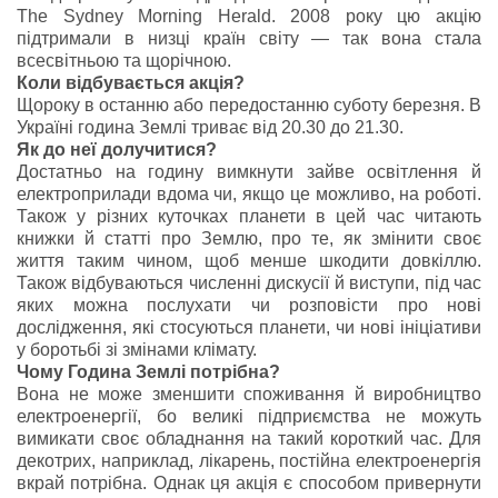
The Sydney Morning Herald. 2008 року цю акцію
підтримали в низці країн світу ― так вона стала
всесвітньою та щорічною.
Коли відбувається акція?
Щороку в останню або передостанню суботу березня. В
Україні година Землі триває від 20.30 до 21.30.
Як до неї долучитися?
Достатньо на годину вимкнути зайве освітлення й
електроприлади вдома чи, якщо це можливо, на роботі.
Також у різних куточках планети в цей час читають
книжки й статті про Землю, про те, як змінити своє
життя таким чином, щоб менше шкодити довкіллю.
Також відбуваються численні дискусії й виступи, під час
яких можна послухати чи розповісти про нові
дослідження, які стосуються планети, чи нові ініціативи
у боротьбі зі змінами клімату.
Чому Година Землі потрібна?
Вона не може зменшити споживання й виробництво
електроенергії, бо великі підприємства не можуть
вимикати своє обладнання на такий короткий час. Для
декотрих, наприклад, лікарень, постійна електроенергія
вкрай потрібна. Однак ця акція є способом привернути