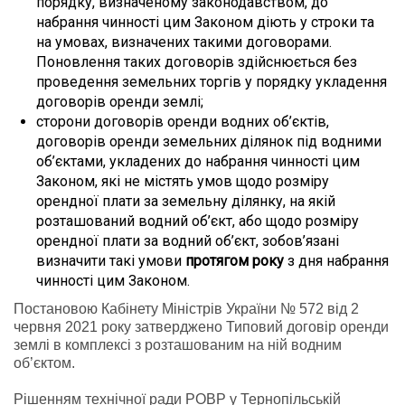
порядку, визначеному законодавством, до
набрання чинності цим Законом діють у строки та
на умовах, визначених такими договорами.
Поновлення таких договорів здійснюється без
проведення земельних торгів у порядку укладення
договорів оренди землі;
сторони договорів оренди водних об’єктів,
договорів оренди земельних ділянок під водними
об’єктами, укладених до набрання чинності цим
Законом, які не містять умов щодо розміру
орендної плати за земельну ділянку, на якій
розташований водний об’єкт, або щодо розміру
орендної плати за водний об’єкт, зобов’язані
визначити такі умови
протягом року
з дня набрання
чинності цим Законом.
Постановою Кабінету Міністрів України № 572 від 2
червня 2021 року затверджено Типовий договір оренди
землі в комплексі з розташованим на ній водним
об’єктом.
Рішенням технічної ради РОВР у Тернопільській