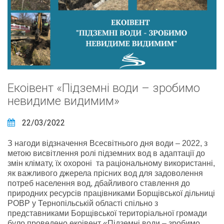
Екоівент «Підземні води – зробимо
невидиме видимим»
22/03/2022
З нагоди відзначення Всесвітнього дня води – 2022, з
метою висвітлення ролі підземних вод в адаптації до
змін клімату, їх охороні та раціональному використанні,
як важливого джерела прісних вод для задоволення
потреб населення вод, дбайливого ставлення до
природних ресурсів працівниками Борщівської дільниці
РОВР у Тернопільській області спільно з
представниками Борщівської територіальної громади
було проведено екоівент «Підземні води – зробимо