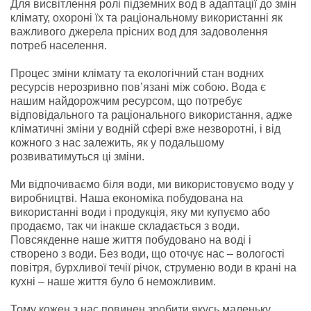
Для висвітлення ролі підземних вод в адаптації до змін
клімату, охороні їх та раціональному використанні як
важливого джерела прісних вод для задоволення
потреб населення.
Процес зміни клімату та екологічний стан водних
ресурсів нерозривно пов’язані між собою. Вода є
нашим найдорожчим ресурсом, що потребує
відповідального та раціонального використання, адже
кліматичні зміни у водній сфері вже незворотні, і від
кожного з нас залежить, як у подальшому
розвиватимуться ці зміни.
Ми відпочиваємо біля води, ми використовуємо воду у
виробництві. Наша економіка побудована на
використанні води і продукція, яку ми купуємо або
продаємо, так чи інакше складається з води.
Повсякденне наше життя побудовано на воді і
створено з води. Без води, що оточує нас – вологості
повітря, бурхливої течії річок, струменю води в крані на
кухні – наше життя було б неможливим.
Тому кожен з нас повинен зробити якусь маленьку