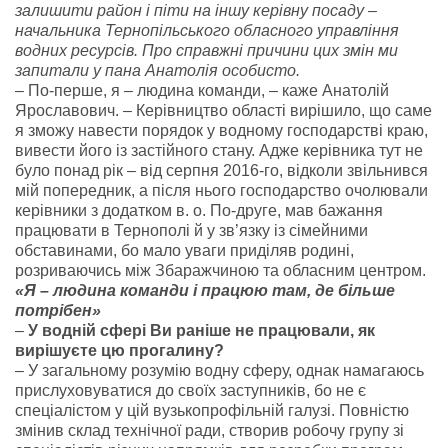
залишити район і піти на іншу керівну посаду –
начальника Тернопільського обласного управління
водних ресурсів. Про справжні причини цих змін ми
запитали у пана Анатолія особисто.
– По-перше, я – людина команди, – каже Анатолій
Ярославович. – Керівництво області вирішило, що саме
я зможу навести порядок у водному господарстві краю,
вивести його із застійного стану. Адже керівника тут не
було понад рік – від серпня 2016-го, відколи звільнився
мій попередник, а після нього господарство очолювали
керівники з додатком в. о. По-друге, мав бажання
працювати в Тернополі й у зв’язку із сімейними
обставинами, бо мало уваги приділяв родині,
розриваючись між Збаражчиною та обласним центром.
«Я – людина команди і працюю там, де більше
потрібен»
–
У водній сфері Ви раніше не працювали, як
вирішуєте цю прогалину?
– У загальному розумію водну сферу, однак намагаюсь
прислуховуватися до своїх заступників, бо не є
спеціалістом у цій вузькопрофільній галузі. Повністю
змінив склад технічної ради, створив робочу групу зі