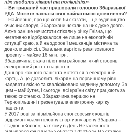
ніж зводити лікарні та поліклініки»
–
Ви тривалий час працювали головою Збаразької
РДА. Можете назвати свої найвагоміші досягнення?
– Найперше, про що хотів би сказати, – це будівництво
очисних споруд. Збаражани чекали на них дуже довго.
Адже раніше нечистоти стікали у річку Гнізна, що
негативно відображалося не лише на екологічній
ситуації краю, а й на здоров’ї мешканців містечка та
довколишніх сіл. Загальна вартість реалізованого
проекту – майже 16 млн. грн.
Збаражчина стала пілотним районом, який створив
електронний реєстр пацієнтів.
Дані про кожного пацієнта містяться в електронній
картці. А це дозволить лікарям на первинному рівні
надавати якісно та кваліфіковано медичну допомогу. За
цим – майбутнє, і сьогодні всі країни світу працюють за
такою системою. Збаражчина першою на
Тернопільщині презентувала електронну картку
пацієнта.
У 2017 році за півмільйона спонсорських коштів
відремонтували головну спортивну арену Збаража –
стадіон «Колос», на якому в День Незалежності
відбувався фінал кубка області з футболу. На стадіоні