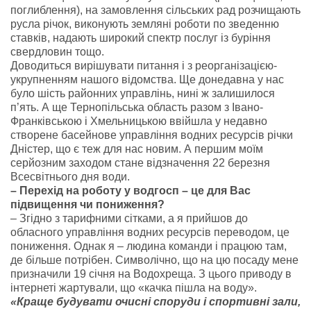
поглиблення), на замовлення сільських рад розчищають
русла річок, виконують земляні роботи по зведенню
ставків, надають широкий спектр послуг із буріння
свердловин тощо.
Доводиться вирішувати питання і з реорганізацією-
укрупненням нашого відомства. Ще донедавна у нас
було шість районних управлінь, нині ж залишилося
п’ять. А ще Тернопільська область разом з Івано-
Франківською і Хмельницькою ввійшла у недавно
створене басейнове управління водних ресурсів річки
Дністер, що є теж для нас новим. А першим моїм
серйозним заходом стане відзначення 22 березня
Всесвітнього дня води.
– Перехід на роботу у водгосп – це для Вас
підвищення чи пониження?
– Згідно з тарифними сітками, а я прийшов до
обласного управління водних ресурсів переводом, це
пониження. Однак я – людина команди і працюю там,
де більше потрібен. Символічно, що на цю посаду мене
призначили 19 січня на Водохреща. З цього приводу в
інтернеті жартували, що «качка пішла на воду».
«Краще будувати очисні споруди і спортивні зали,