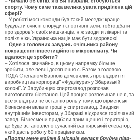
– Чимало об’єктів, які Ви назвали, стосуються
спорту. Чому саме така велика увага приділена цій
сфері?
– У роботі моєї команди був такий меседж: краще
будувати очисні споруди і спортивні зали, тобто дбати
про здоров’я своїх мешканців, ніж зводити лікарні та
поліклініки. Українська нація має бути здоровою!
– Одне з головних завдань очільника району –
покращення інвестиційного мікроклімату. Чи
вдалося це зробити?
–
Хотілося, звичайно, в цьому напрямку більше
зробити, але певні досягнення є. Разом з головою
ТОДА Степаном Барною домовились про відкриття
виробництва корпорації «Фудзікура» у Збаразькій
колонії. У Зарубинцях спиртозавод розпочав
виготовляти біоетанол. Цей процес розпочинав не я, та
все ж відіграв не останню роль у тому, що вірменські
бізнесмени вклали гроші у спиртозавод. Завдяки
внутрішнім інвесторам, у Збаражі відкрився горілчаний
завод. Бізнесмени придбали приміщення і територію,
де буде встановлено сучасний вапнярський елеватор,
який дасть роботу 60 працівникам.
«Проти мене майже 8 місяців велася брудна піар-