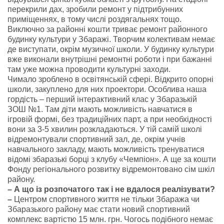
перекрили дах, зробили ремонт у підтрибунних
приміщеннях, в тому числі роздягальнях тощо.
Виключно за районні кошти триває ремонт районного
будинку культури у Збаражі. Творчим колективам немає
де виступати, окрім музичної школи. У будинку культури
вже виконали внутрішні ремонтні роботи і при бажанні
там уже можна проводити культурні заходи.
Чимало зроблено в освітянській сфері. Відкрито опорні
школи, закуплено для них проектори. Особлива наша
гордість – перший інтерактивний клас у Збаразькій
ЗОШ №1. Там діти мають можливість навчатися в
ігровій формі, без традиційних парт, а при необхідності
вони за 3-5 хвилин розкладаються. У тій самій школі
відремонтували спортивний зал, де, окрім учнів
навчального закладу, мають можливість тренуватися
відомі збаразькі борці з клубу «Чемпіон». А ще за кошти
Фонду регіонального розвитку відремонтовано сім шкіл
району.
– А що із розпочатого так і не вдалося реалізувати?
–
Центром спортивного життя не тільки Збаража чи
Збаразького району має стати новий спортивний
комплекс вартістю 15 млн. грн. Чогось подібного немає