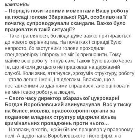
кампанія»
– Поряд із позитивними моментами Вашу роботу
на посаді голови Збаразької РДА, особливо на її
початку, супроводжували скандали. Важко було
працювати в такій ситуації?
– Таке траплялося, бо люди дуже важко притираються
до нового керівництва. На початках і справді було
непросто, бо заступники голови проходили
спецперевірку і півроку не міг їх призначити. Тому
майже всю роботу тягнув сам. Також було важко через
те, що ніколи до цього не працював на державній
службі. Коли звик, втягнувся, зрозумів структуру, роботу
– стало легше і мені, і підлеглим. Вважаю, що з
поставленими завданнями справився, але оцінювати
не мені свою роботу, а людям.
– Свого часу директор збаразької цукроварні
Богдан Вороблевський звинувачував Вас у тиску
на бізнес, мовляв, правоохоронні органи за
поданням владних структур відкрили кілька
кримінальних проваджень проти нього…
– Навпаки, я хотів, щоби бізнес працював у правовому
полі. А щодо пана Вороблевського і його фірм, які