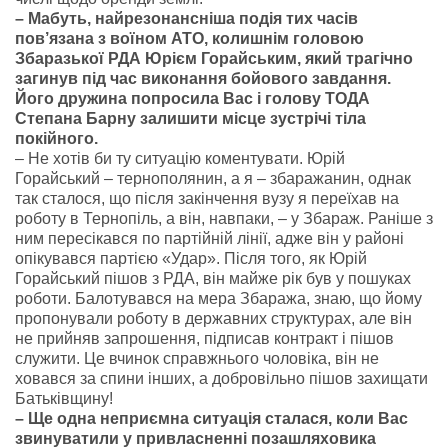
– Мабуть, найрезонансніша подія тих часів
пов’язана з воїном АТО, колишнім головою
Збаразької РДА Юрієм Горайським, який трагічно
загинув під час виконання бойового завдання.
Його дружина попросила Вас і голову ТОДА
Степана Барну залишити місце зустрічі тіла
покійного.
– Не хотів би ту ситуацію коментувати. Юрій
Горайський – тернополянин, а я – збаражанин, однак
так сталося, що після закінчення вузу я переїхав на
роботу в Тернопіль, а він, навпаки, – у Збараж. Раніше з
ним пересікався по партійній лінії, адже він у районі
опікувався партією «Удар». Після того, як Юрій
Горайський пішов з РДА, він майже рік був у пошуках
роботи. Балотувався на мера Збаража, знаю, що йому
пропонували роботу в державних структурах, але він
не прийняв запрошення, підписав контракт і пішов
служити. Це вчинок справжнього чоловіка, він не
ховався за спини інших, а добровільно пішов захищати
Батьківщину!
– Ще одна неприємна ситуація сталася, коли Вас
звинуватили у привласненні позашляховика