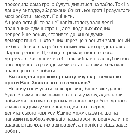
проходила сама гра, а будуть дивитися на табло. Так і в
даному випадку, збаражани бачать конкретні результати
моєї роботи і можуть її оцінити.
А щодо петиції, то за неї навіть голосували деякі
працівники адміністрації, але щодо них жодних
репресій не робив, ставився до їхньої думки
демократично і ніхто з них через це з робити звільнений
не був. Не взяв на роботу тільки тих, хто представляв
Партію регіонів. Це обіцяв громадськості і слова
дотримав. Заступників собі теж вибрав після публічного
обговорення з громадськими організаціями, хоча мав
право цього не робити.
– Ви згадали про компрометуючу піар-кампанію
проти Вас. Знаєте, хто її замовляв?
– Не хочу озвучувати їхніх прізвищ, бо це вже давно
було. З ними потім знайшов спільну мову, адже вони
побачили, що нічого протизаконного не роблю, до того
ж маю підтримку як серед людей, так і серед
депутатського корпусу. Єдине можу сказати, що на
нападки недоброзичливців намагався не реагувати, не
вдавався до жодних відповідей, а повністю віддавався
роботі.