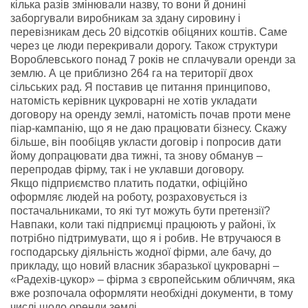
кілька разів змінювали назву, то вони й донині
заборгували виробникам за здану сировину і
перевізникам десь 20 відсотків обіцяних коштів. Саме
через це люди перекривали дорогу. Також структури
Вороблевського понад 7 років не сплачували оренди за
землю. А це приблизно 264 га на території двох
сільських рад. Я поставив це питання принципово,
натомість керівник цукроварні не хотів укладати
договору на оренду землі, натомість почав проти мене
піар-кампанію, що я не даю працювати бізнесу. Скажу
більше, він пообіцяв укласти договір і попросив дати
йому допрацювати два тижні, та знову обманув –
перепродав фірму, так і не уклавши договору.
Якщо підприємство платить податки, офіційно
оформляє людей на роботу, розраховується із
постачальниками, то які тут можуть бути претензії?
Навпаки, коли такі підприємці працюють у районі, їх
потрібно підтримувати, що я і робив. Не втручаюся в
господарську діяльність жодної фірми, але бачу, до
прикладу, що новий власник збаразької цукроварні –
«Радехів-цукор» – фірма з європейським обличчям, яка
вже розпочала оформляти необхідні документи, в тому
числі щодо оренди землі.