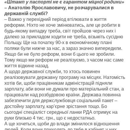
«Штамп у паспорті не є гарантом міцної родини»
– Анатолію Ярославовичу, не розчарувалися в
державній службі?
– Важко у перехідний період втілювати в життя
реформи. Ніхто не хоче змінюватись, але це робити в
будь-якому випадку треба, світ пройшов через них і
далеко за прикладом ходити не треба, візьміть сусідню
Польщу. Ще на початку 90-х в економічному плані
поляки були нижче за нас, а зараз значно випередили.
Якщо би не було реформ, вони б цього не зробили.
Тому якщо ми реформ не реалізуємо, з часом нас саме
життя відкине назад.
А щодо державної служби, то хтось повинен
реалізовувати державну програму на місцях. Натомість
хотів би, щоби працівникам адміністрацій підняли
зарплату, аби вони не думали про матеріальний стан, а
працювали над розбудовою країни. Держава повинна
забезпечити для держслужбовця соціальний пакет –
достойну зарплату, кар’єрне зрістання тощо. Бо
сьогодні спеціаліст середньої ланки РДА отримує на
руки близько 4 тис. грн., що є недостатньо.
А ще хочеться, щоби до влади змінилося відношення
людей. Коли вони приходять до тебе в кабінет, у них