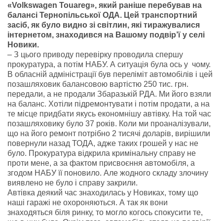
«Volkswagen Touareg», який раніше перебував на
балансі Тернопільської ОДА. Цей транспортний
засіб, як було видно зі світлин, які тиражувалися
інтернетом, знаходився на Вашому подвір’ї у селі
Новики.
– З цього приводу перевірку проводила спершу
прокуратура, а потім НАБУ. А ситуація була ось у чому.
В обласній адміністрації був переліміт автомобілів і цей
позашляховик балансовою вартістю 250 тис. грн.
передали, а не продали Збаразькій РДА. Ми його взяли
на баланс. Хотіли підремонтувати і потім продати, а на
те місце придбати якусь економнішу автівку. На той час
позашляховику було 37 років. Коли ми проаналізували,
що на його ремонт потрібно 2 тисячі доларів, вирішили
повернули назад ТОДА, адже таких грошей у нас не
було. Прокуратура відкрила кримінальну справу не
проти мене, а за фактом присвоєння автомобіля, а
згодом НАБУ її поновило. Але жодного складу злочину
виявлено не було і справу закрили.
Автівка деякий час знаходилась у Новиках, тому що
наші гаражі не охороняються. А так як вони
знаходяться біля ринку, то могло когось спокусити те,