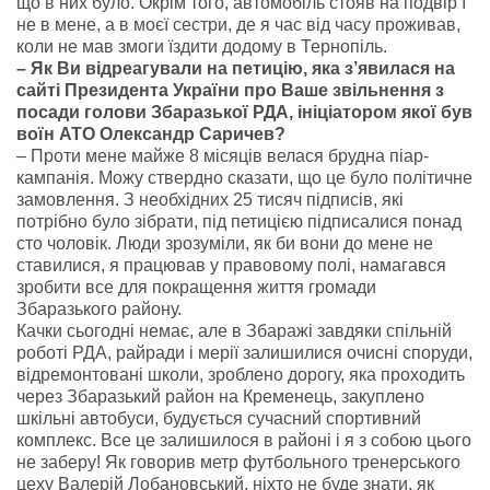
що в них було. Окрім того, автомобіль стояв на подвір’ї
не в мене, а в моєї сестри, де я час від часу проживав,
коли не мав змоги їздити додому в Тернопіль.
– Як Ви відреагували на петицію, яка з’явилася на
сайті Президента України про Ваше звільнення з
посади голови Збаразької РДА, ініціатором якої був
воїн АТО Олександр Саричев?
– Проти мене майже 8 місяців велася брудна піар-
кампанія. Можу ствердно сказати, що це було політичне
замовлення. З необхідних 25 тисяч підписів, які
потрібно було зібрати, під петицією підписалися понад
сто чоловік. Люди зрозуміли, як би вони до мене не
ставилися, я працював у правовому полі, намагався
зробити все для покращення життя громади
Збаразького району.
Качки сьогодні немає, але в Збаражі завдяки спільній
роботі РДА, райради і мерії залишилися очисні споруди,
відремонтовані школи, зроблено дорогу, яка проходить
через Збаразький район на Кременець, закуплено
шкільні автобуси, будується сучасний спортивний
комплекс. Все це залишилося в районі і я з собою цього
не заберу! Як говорив метр футбольного тренерського
цеху Валерій Лобановський, ніхто не буде знати, як