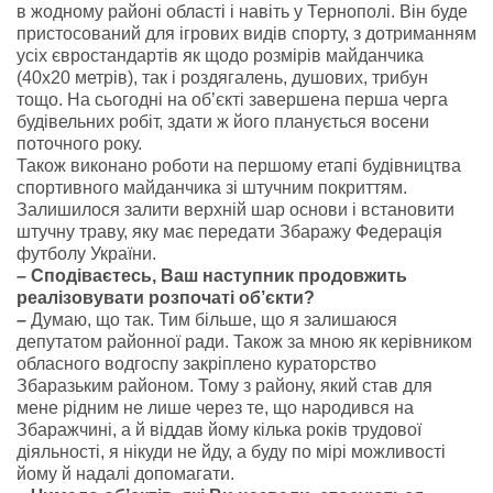
в жодному районі області і навіть у Тернополі. Він буде
пристосований для ігрових видів спорту, з дотриманням
усіх євростандартів як щодо розмірів майданчика
(40х20 метрів), так і роздягалень, душових, трибун
тощо. На сьогодні на об’єкті завершена перша черга
будівельних робіт, здати ж його планується восени
поточного року.
Також виконано роботи на першому етапі будівництва
спортивного майданчика зі штучним покриттям.
Залишилося залити верхній шар основи і встановити
штучну траву, яку має передати Збаражу Федерація
футболу України.
– Сподіваєтесь, Ваш наступник продовжить
реалізовувати розпочаті об’єкти?
–
Думаю, що так. Тим більше, що я залишаюся
депутатом районної ради. Також за мною як керівником
обласного водгоспу закріплено кураторство
Збаразьким районом. Тому з району, який став для
мене рідним не лише через те, що народився на
Збаражчині, а й віддав йому кілька років трудової
діяльності, я нікуди не йду, а буду по мірі можливості
йому й надалі допомагати.