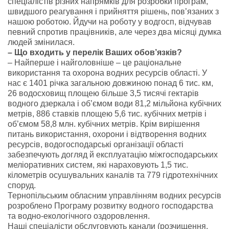
спеціалістів різних напрямків для розробки програм,
швидшого реагування і прийняття рішень, пов’язаних з
нашою роботою. Йдучи на роботу у водгосп, відчував
певний спротив працівників, але через два місяці думка
людей змінилася.
– Що входить у перелік Ваших обов’язків?
– Найперше і найголовніше – це раціональне
використання та охорона водних ресурсів області. У
нас є 1401 річка загальною довжиною понад 6 тис. км,
26 водосховищ площею більше 3,5 тисячі гектарів
водного дзеркала і об’ємом води 81,2 мільйона кубічних
метрів, 886 ставків площею 5,6 тис. кубічних метрів і
об’ємом 58,8 млн. кубічних метрів. Крім вирішення
питань використання, охорони і відтворення водних
ресурсів, водогосподарські організації області
забезпечують догляд й експлуатацію міжгосподарських
меліоративних систем, які нараховують 1,5 тис.
кілометрів осушувальних каналів та 779 гідротехнічних
споруд.
Тернопільським обласним управлінням водних ресурсів
розроблено Програму розвитку водного господарства
та водно-екологічного оздоровлення.
Наші спеціалісти обслуговують канали (розчищення,