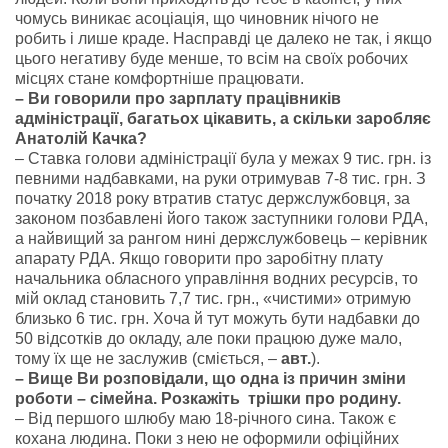
чомусь виникає асоціація, що чиновник нічого не
робить і лише краде. Насправді це далеко не так, і якщо
цього негативу буде менше, то всім на своїх робочих
місцях стане комфортніше працювати.
– Ви говорили про зарплату працівників
адміністрації, багатьох цікавить, а скільки заробляє
Анатолій Качка?
– Ставка голови адміністрації була у межах 9 тис. грн. із
певними надбавками, на руки отримував 7-8 тис. грн. З
початку 2018 року втратив статус держслужбовця, за
законом позбавлені його також заступники голови РДА,
а найвищий за рангом нині держслужбовець – керівник
апарату РДА. Якщо говорити про заробітну плату
начальника обласного управління водних ресурсів, то
мій оклад становить 7,7 тис. грн., «чистими» отримую
близько 6 тис. грн. Хоча й тут можуть бути надбавки до
50 відсотків до окладу, але поки працюю дуже мало,
тому їх ще не заслужив (сміється, –
авт.
).
– Вище Ви розповідали, що одна із причин зміни
роботи – сімейна. Розкажіть трішки про родину.
– Від першого шлюбу маю 18-річного сина. Також є
кохана людина. Поки з нею не оформили офіційних