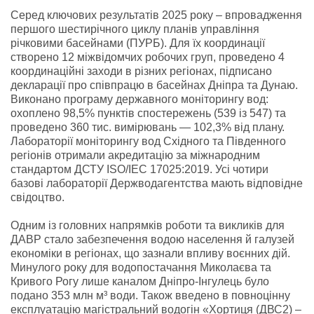
Серед ключових результатів 2025 року – впровадження
першого шестирічного циклу планів управління
річковими басейнами (ПУРБ). Для їх координації
створено 12 міжвідомчих робочих груп, проведено 4
координаційні заходи в різних регіонах, підписано
декларації про співпрацю в басейнах Дніпра та Дунаю.
Виконано програму державного моніторингу вод:
охоплено 98,5% пунктів спостережень (539 із 547) та
проведено 360 тис. вимірювань — 102,3% від плану.
Лабораторії моніторингу вод Східного та Південного
регіонів отримали акредитацію за міжнародним
стандартом ДСТУ ISO/IEC 17025:2019. Усі чотири
базові лабораторії Держводагентства мають відповідне
свідоцтво.
Одним із головних напрямків роботи та викликів для
ДАВР стало забезпечення водою населення й галузей
економіки в регіонах, що зазнали впливу воєнних дій.
Минулого року для водопостачання Миколаєва та
Кривого Рогу лише каналом Дніпро-Інгулець було
подано 353 млн м³ води. Також введено в повноцінну
експлуатацію магістральний водогін «Хортиця (ДВС2) –