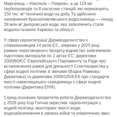
Марганець – Нікополь – Покров», а це 119 км
трубопроводів та 8 насосних станцій, які перекачують
150 тис. м³ технічної води на добу. Та здійснено
наповнення Краснопавлівського водосховища — понад
39 млн м³ дніпровської води, яка забезпечить стале
водопостачання Харкова та області.
У сфері євроінтеграції Держводагентство є
співвиконавцем 14 актів ЄС, зокрема у 2025 році
рамках переговорного процесу відомство забезпечило
підготовку матеріалів по 2 актах ЄС: директиви
2000/60/ЄC Європейського Парламенту та Ради про
встановлення рамок для діяльності Співтовариства у
сфері водної політики зі змінами (Водна Рамкова
Директива) та директиви 2008/105/ЄЕК про стандарти
якості навколишнього середовища у сфері водної
політики (Директива ЕНЯ).
Серед основних пріоритетів роботи Держводагентства
у 2026 році Ігор Гопчак окреслив: євроінтеграція у
водній політиці; моніторинг якості води;
водозабезпечення в умовах війни та кліматичних змін;