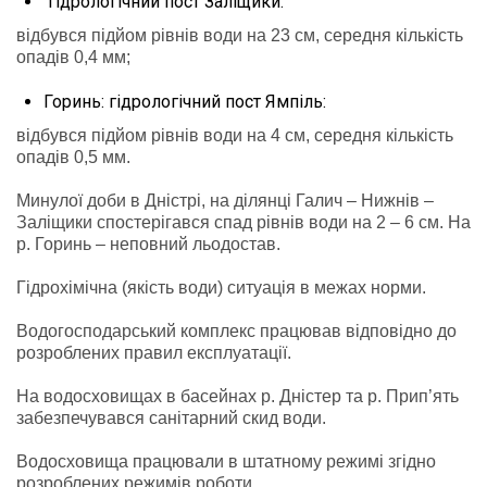
гідрологічний пост Заліщики:
відбувся підйом рівнів води на 23 см, середня кількість
опадів 0,4 мм;
Горинь: гідрологічний пост Ямпіль:
відбувся підйом рівнів води на 4 см, середня кількість
опадів 0,5 мм.
Минулої доби в Дністрі, на ділянці Галич – Нижнів –
Заліщики спостерігався спад рівнів води на 2 – 6 см. На
р. Горинь – неповний льодостав.
Гідрохімічна (якість води) ситуація в межах норми.
Водогосподарський комплекс працював відповідно до
розроблених правил експлуатації.
На водосховищах в басейнах р. Дністер та р. Прип’ять
забезпечувався санітарний скид води.
Водосховища працювали в штатному режимі згідно
розроблених режимів роботи.