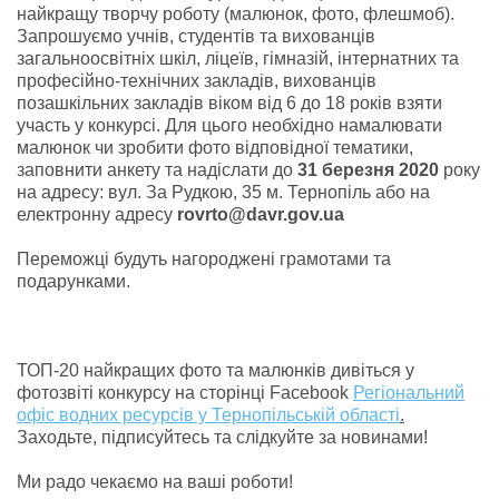
найкращу творчу роботу (малюнок, фото, флешмоб).
Запрошуємо учнів, студентів та вихованців
загальноосвітніх шкіл, ліцеїв, гімназій, інтернатних та
професійно-технічних закладів, вихованців
позашкільних закладів віком від 6 до 18 років взяти
участь у конкурсі. Для цього необхідно намалювати
малюнок чи зробити фото відповідної тематики,
заповнити анкету та надіслати до
31
березня 20
20
року
на адресу: вул. За Рудкою, 35 м. Тернопіль або на
електронну адресу
rovrto
@
davr
.
gov
.
ua
Переможці будуть нагороджені грамотами та
подарунками.
ТОП-20 найкращих фото та малюнків дивіться у
фотозвіті конкурсу на сторінці Facebook
Регіональний
офіс водних ресурсів у Тернопільській області
.
Заходьте, підписуйтесь та слідкуйте за новинами!
Ми радо чекаємо на ваші роботи!