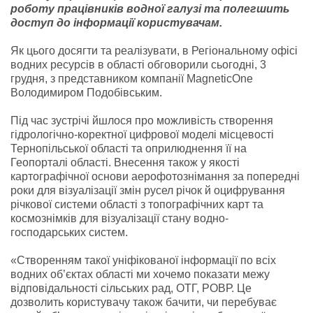
роботу працівників водної галузі та полегшить
доступ до інформації користувачам.
Як цього досягти та реалізувати, в Регіональному офісі
водних ресурсів в області обговорили сьогодні, 3
грудня, з представником компанії MagneticOne
Володимиром Подобівським.
Під час зустрічі йшлося про можливість створення
гідрологічно-коректної цифрової моделі місцевості
Тернопільської області та оприлюднення її на
Геопорталі області. Внесення також у якості
картографічної основи аерофотознімання за попередні
роки для візуалізації змін русел річок й оцифрування
річкової системи області з топографічних карт та
космознімків для візуалізації стану водно-
господарських систем.
«Створенням такої уніфікованої інформації по всіх
водних об’єктах області ми хочемо показати межу
відповідальності сільських рад, ОТГ, РОВР. Це
дозволить користувачу також бачити, чи перебуває