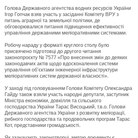
Голова Державного агентства водних ресурсів України
Ігор Гопчак взяв участь у засіданні Комітету ВРУ з
питань аграрної та земельної політики, де
обговорювалися питання підвищення ефективності
управління державними меліоративними системами.
Робочу нараду у форматі круглого столу було
присвячено підготовці до другого читання
законопроєкту № 7577 «Про внесення змін до деяких
законодавчих актів щодо вдосконалення системи
управління об’єктами інженерної інфраструктури
меліоративних систем державної власності».
У заході під головуванням Голови Комітету Олександра
Гайду також взяли участь народні депутати, заступник
Міністра економіки, довкілля та сільського
господарства України Тарас Висоцький, т.в.о. Голови
Державного агентства України з розвитку меліорації,
рибного господарства та продовольчих програм Тарас
Кот, представники громадськості.
Як зазначають законотворці, метою документу є