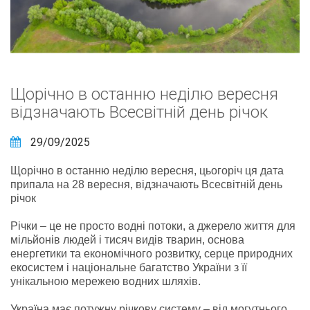
Щорічно в останню неділю вересня
відзначають Всесвітній день річок
29/09/2025
Щорічно в останню неділю вересня, цьогоріч ця дата
припала на 28 вересня, відзначають Всесвітній день
річок
Річки – це не просто водні потоки, а джерело життя для
мільйонів людей і тисяч видів тварин, основа
енергетики та економічного розвитку, серце природних
екосистем і національне багатство України з її
унікальною мережею водних шляхів.
Україна має потужну річкову систему – від могутнього