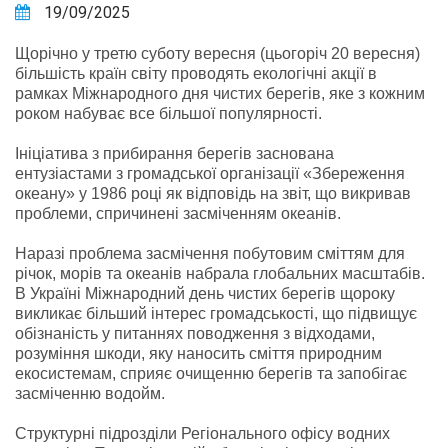
19/09/2025
Щорічно у третю суботу вересня (цьогоріч 20 вересня)
більшість країн світу проводять екологічні акції в
рамках Міжнародного дня чистих берегів, яке з кожним
роком набуває все більшої популярності.
Ініціатива з прибирання берегів заснована
ентузіастами з громадської організації «Збереження
океану» у 1986 році як відповідь на звіт, що викривав
проблеми, спричинені засміченням океанів.
Наразі проблема засмічення побутовим сміттям для
річок, морів та океанів набрала глобальних масштабів.
В Україні Міжнародний день чистих берегів щороку
викликає більший інтерес громадськості, що підвищує
обізнаність у питаннях поводження з відходами,
розуміння шкоди, яку наносить сміття природним
екосистемам, сприяє очищенню берегів та запобігає
засміченню водойм.
Структурні підрозділи Регіонального офісу водних