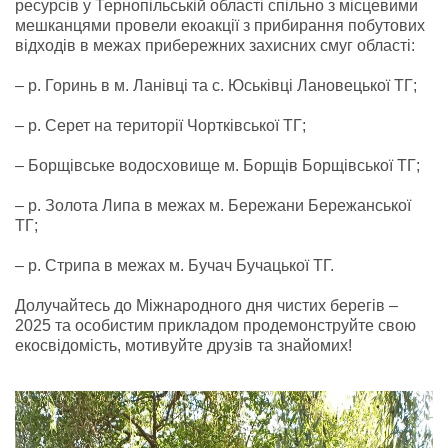
ресурсів у Тернопільській області спільно з місцевими
мешканцями провели екоакції з прибирання побутових
відходів в межах прибережних захисних смуг області:
– р. Горинь в м. Ланівці та с. Юськівці Лановецької ТГ;
– р. Серет на території Чортківської ТГ;
– Борщівське водосховище м. Борщів Борщівської ТГ;
– р. Золота Липа в межах м. Бережани Бережанської
ТГ;
– р. Стрипа в межах м. Бучач Бучацької ТГ.
Долучайтесь до Міжнародного дня чистих берегів –
2025 та особистим прикладом продемонструйте свою
екосвідомість, мотивуйте друзів та знайомих!