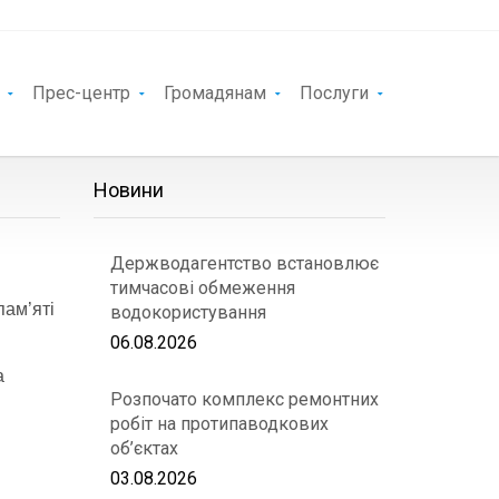
Прес-центр
Громадянам
Послуги
Новини
Держводагентство встановлює
тимчасові обмеження
пам’яті
водокористування
06.08.2026
а
Розпочато комплекс ремонтних
робіт на протипаводкових
об’єктах
03.08.2026