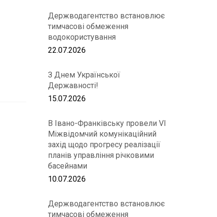
Держводагентство встановлює
тимчасові обмеження
водокористування
22.07.2026
З Днем Української
Державності!
15.07.2026
В Івано-Франківську провели VІ
Міжвідомчий комунікаційний
захід щодо прогресу реалізації
планів управління річковими
басейнами
10.07.2026
Держводагентство встановлює
тимчасові обмеження