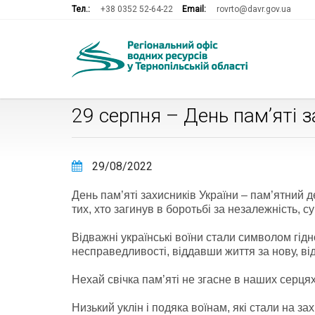
Тел.:
+38 0352 52-64-22
Email:
rovrto@davr.gov.ua
29 серпня – День пам’яті з
29/08/2022
День пам’яті захисників України – пам’ятний д
тих, хто загинув в боротьбі за незалежність, су
Відважні українські воїни стали символом гідн
несправедливості, віддавши життя за нову, ві
Нехай свічка пам’яті не згасне в наших серця
Низький уклін і подяка воїнам, які стали на зах