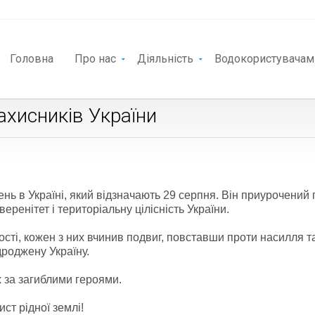
Головна
Про нас
Діяльність
Водокористувачам
ахисників України
ень в Україні, який відзначають 29 серпня. Він приурочений 
веренітет і територіальну цілісність України.
ості, кожен з них вчинив подвиг, повставши проти насилля т
дроджену Україну.
х за загиблими героями.
ист рідної землі!