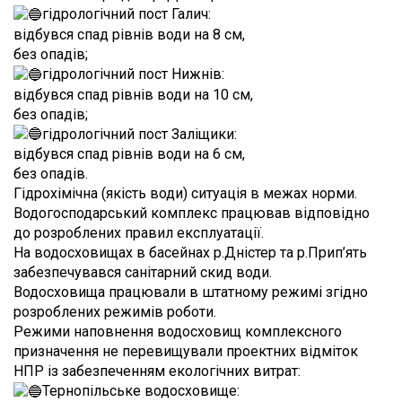
гідрологічний пост Галич:
відбувся спад рівнів води на 8 см,
без опадів;
гідрологічний пост Нижнів:
відбувся спад рівнів води на 10 см,
без опадів;
гідрологічний пост Заліщики:
відбувся спад рівнів води на 6 см,
без опадів.
Гідрохімічна (якість води) ситуація в межах норми.
Водогосподарський комплекс працював відповідно
до розроблених правил експлуатації.
На водосховищах в басейнах р.Дністер та р.Прип’ять
забезпечувався санітарний скид води.
Водосховища працювали в штатному режимі згідно
розроблених режимів роботи.
Режими наповнення водосховищ комплексного
призначення не перевищували проектних відміток
НПР із забезпеченням екологічних витрат:
Тернопільське водосховище: