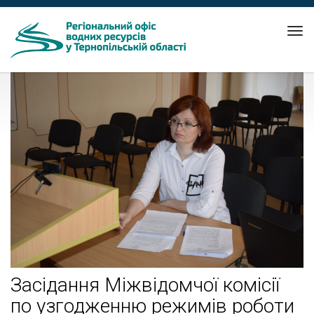
Tog
nav
Засідання Міжвідомчої комісії
по узгодженню режимів роботи