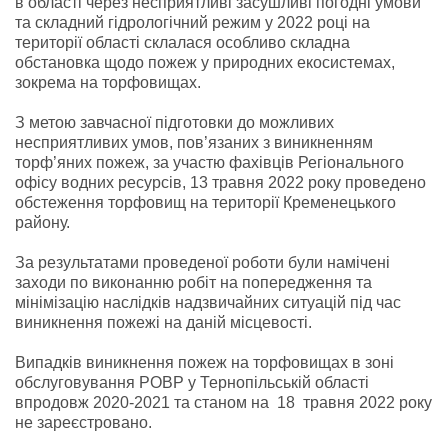
в області через несприятливі засушливі погодні умови
та складний гідрологічний режим у 2022 році на
території області склалася особливо складна
обстановка щодо пожеж у природних екосистемах,
зокрема на торфовищах.
З метою завчасної підготовки до можливих
несприятливих умов, пов’язаних з виникненням
торф’яних пожеж, за участю фахівців Регіонального
офісу водних ресурсів, 13 травня 2022 року проведено
обстеження торфовищ на території Кременецького
району.
За результатами проведеної роботи були намічені
заходи по виконанню робіт на попередження та
мінімізацію наслідків надзвичайних ситуацій під час
виникнення пожежі на даній місцевості.
Випадків виникнення пожеж на торфовищах в зоні
обслуговування РОВР у Тернопільській області
впродовж 2020-2021 та станом на 18 травня 2022 року
не зареєстровано.