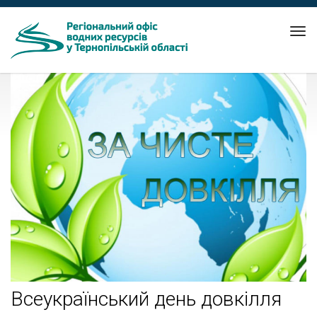
Tog
nav
Всеукраїнський день довкілля