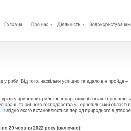
Головна
Про нас
Діяльність
Водокористувачам
у риби. Від того, наскільки успішно та вдало він пройде –
сурсів у природних рибогосподарських об’єктах Тернопільсь
іорації та рибного господарства у Тернопільській області 
№10
згідно якого встановлюється період природного відтвор
я по 20 червня 2022 року (включно);