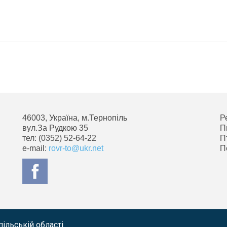
46003, Україна, м.Тернопіль
Р
вул.За Рудкою 35
П
тел: (0352) 52-64-22
П
e-mail:
rovr-to@ukr.net
П
ільській області