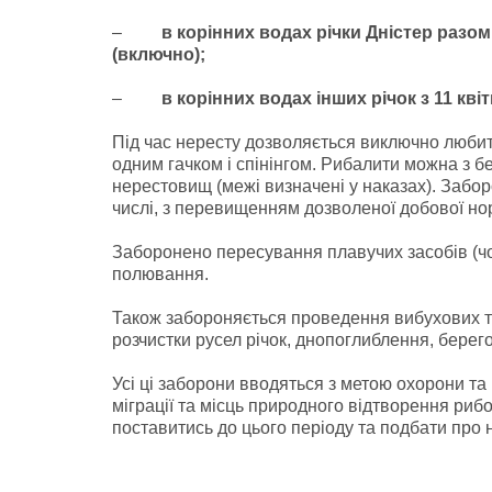
–
в корінних водах річки Дністер разом 
(включно);
–
в корінних водах інших річок з 11 квіт
Під час нересту дозволяється виключно люби
одним гачком і спінінгом. Рибалити можна з б
нерестовищ (межі визначені у наказах). Забор
числі, з перевищенням дозволеної добової но
Заборонено пересування плавучих засобів (чо
полювання.
Також забороняється проведення вибухових та 
розчистки русел річок, днопоглиблення, берег
Усі ці заборони вводяться з метою охорони т
міграції та місць природного відтворення риб
поставитись до цього періоду та подбати про 