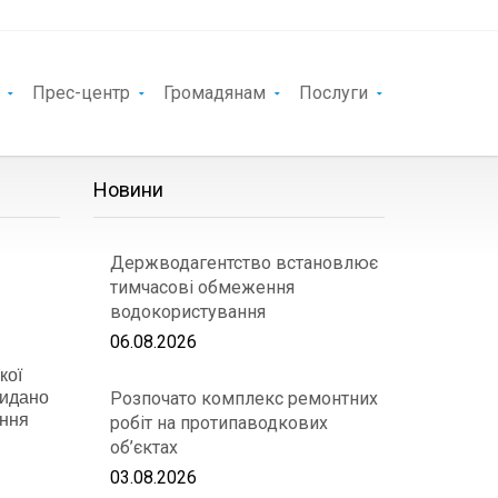
Прес-центр
Громадянам
Послуги
Новини
Держводагентство встановлює
тимчасові обмеження
водокористування
06.08.2026
кої
видано
Розпочато комплекс ремонтних
ення
робіт на протипаводкових
об’єктах
03.08.2026