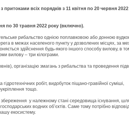
з притоками всіх порядків з 11 квітня по 20 червня 2022
ня по 30 травня 2022 року (включно).
тельське рибальство однією поплавковою або донною вудкою
ерега в межах населеного пункту у дозволених місцях, за м
оняється здійснення будь-якого іншого способу вилову, в то
рми вилову – три кілограми.
внів), організацію змагань з рибальства та проведення під
гідротехнічних робіт, видобуток піщано-гравійної суміші,
оукріплення тощо.
а збереження у належному стані середовища існування, шл
огосподарських водних об’єктів. Саме тому потрібно відпові
нашу екосистему.