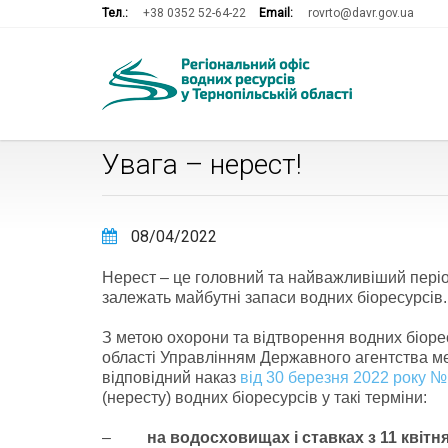
Тел.:
+38 0352 52-64-22
Email:
rovrto@davr.gov.ua
Увага – нерест!
08/04/2022
Нерест – це головний та найважливіший період 
залежать майбутні запаси водних біоресурсів.
З метою охорони та відтворення водних біоре
області Управлінням Державного агентства мел
відповідний наказ
від 30 березня 2022 року 
(нересту) водних біоресурсів у такі терміни:
–
на водосховищах і ставках з 11 квітн