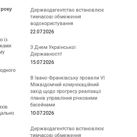
 року
Держводагентство встановлює
тимчасові обмеження
водокористування
22.07.2026
 із
ежами
З Днем Української
му
Державності!
15.07.2026
водного
В Івано-Франківську провели VІ
Міжвідомчий комунікаційний
захід щодо прогресу реалізації
планів управління річковими
басейнами
яхів
10.07.2026
дально
Держводагентство встановлює
тимчасові обмеження