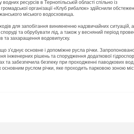
у водних ресурсів в Тернопільській області спільно із
 громадської організації «Клуб рибалок» здійснили обстеже
ежанського міського водосховища.
одів для запобігання виникненню надзвичайних ситуацій, 
споруді та обрубувати лід, а також у весняний період прове
ів та захаращення водовипуску.
 що з’єднує основне і допоміжне русла річки. Запропонован
ння інженерних рішень та спорудження додаткової гідроспор
лах та забезпечила безпеку при проходженні паводкових вод
к основним руслом річки, яке проходить парковою зоною міс