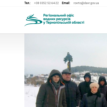
Тел.:
+38 0352 52-64-22
Email:
rovrto@davr.gov.ua