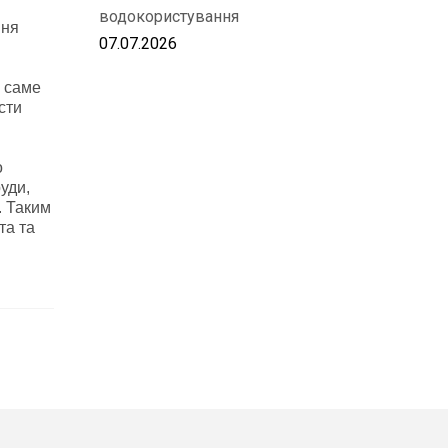
водокористування
ння
07.07.2026
а саме
сти
о
уди,
. Таким
та та