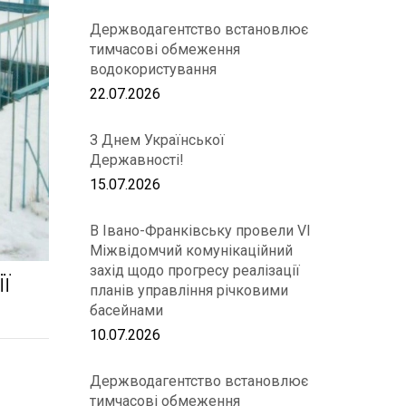
Держводагентство встановлює
тимчасові обмеження
водокористування
22.07.2026
З Днем Української
Державності!
15.07.2026
В Івано-Франківську провели VІ
Міжвідомчий комунікаційний
захід щодо прогресу реалізації
ї
планів управління річковими
басейнами
10.07.2026
Держводагентство встановлює
тимчасові обмеження