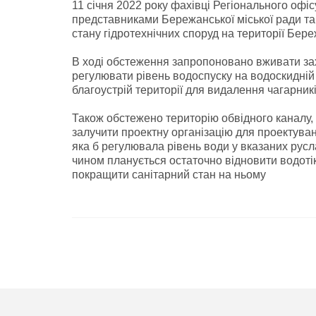
11 січня 2022 року фахівці Регіонального офіс
представниками Бережанської міської ради та
стану гідротехнічних споруд на території Бер
В ході обстеження запропоновано вживати зах
регулювати рівень водоспуску на водоскидній 
благоустрій території для видалення чагарник
Також обстежено територію обвідного каналу,
залучити проектну організацію для проектува
яка б регулювала рівень води у вказаних рус
чином планується остаточно відновити водоті
покращити санітарний стан на ньому