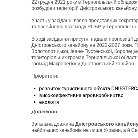
22 грудня 2021 року в Тернопільській облдерж
розбудови територій Дністровського каньйону.
Участь у засіданні взяла представник секрета
та басейнової взаємодії РОВР у Тернопільськ
В ході засідання присутні надали пропозиції 
Дністровського каньйону на 2022-2027 роки. П
Золотопотіцької, Іване-Пустенської, Коропецьк
територіальних громад Тернопільської області
громад Макрорегіону Дністровський каньйон.
Пріоритети:
розвиток туристичного об’єкта DNIESTER
високоефективне агровиробництво
екологія
Довідково
Загальна довжина
Дністровського каньйон
найбільших каньйонів не лише України, а й Єв