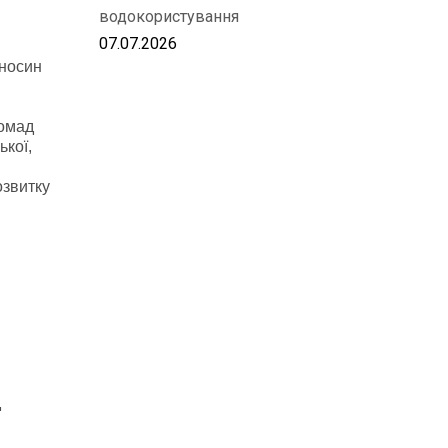
водокористування
07.07.2026
дносин
ромад
ької,
озвитку
д