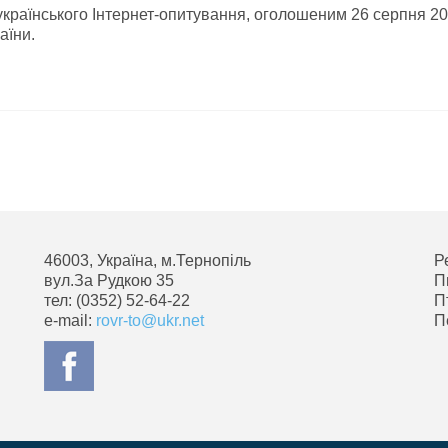
еукраїнського Інтернет-опитування, оголошеним 26 серпня 2
аїни.
46003, Україна, м.Тернопіль
Р
вул.За Рудкою 35
П
тел: (0352) 52-64-22
П
e-mail:
rovr-to@ukr.net
П