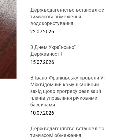
Держводагентство встановлює
тимчасові обмеження
водокористування
22.07.2026
З Днем Української
Державності!
15.07.2026
В Івано-Франківську провели VІ
Міжвідомчий комунікаційний
захід щодо прогресу реалізації
планів управління річковими
басейнами
10.07.2026
Держводагентство встановлює
тимчасові обмеження