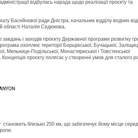
адміністрації відбулась нарада щодо реалізації проєкту та
ріату Басейнової ради Дністра, начальник відділу водних ві
ій області Наталія Седюкова.
до завдань і заходів проєкту Державної програми розвитку г
рограма охоплює території Борщівської, Бучацької, Заліщиц
ої, Мельнице-Подільської, Монастириської і Товстенської
. Концепція проєкту полягає у створенні умов для сталого р
CANYON
у
становить близько 250 км, що забезпечує йому місце сере
ропи.