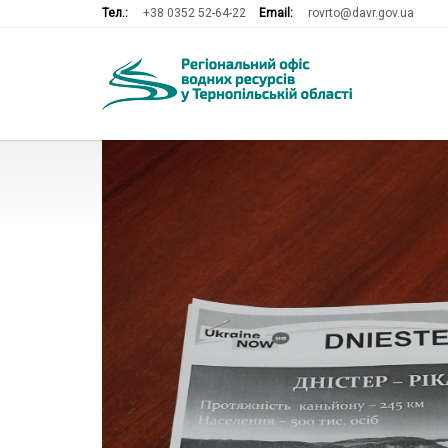
Тел.:
+38 0352 52-64-22
Email:
rovrto@davr.gov.ua