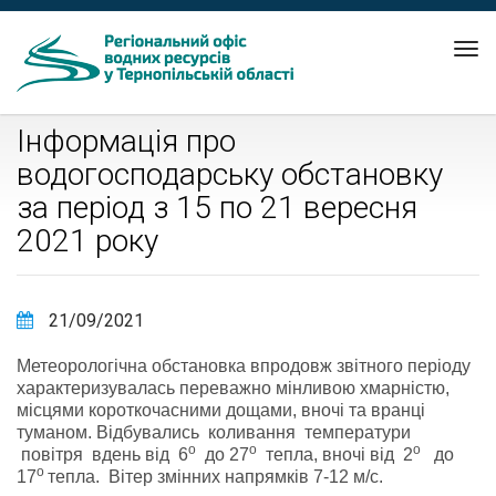
Tog
nav
Інформація про
водогосподарську обстановку
за період з 15 по 21 вересня
2021 року
21/09/2021
Метеорологічна обстановка впродовж звітного періоду
характеризувалась переважно мінливою хмарністю,
місцями короткочасними дощами, вночі та вранці
туманом. Відбувались коливання температури
о
о
о
повітря вдень від 6
до 27
тепла, вночі від 2
до
о
17
тепла. Вітер змінних напрямків 7-12 м/с.