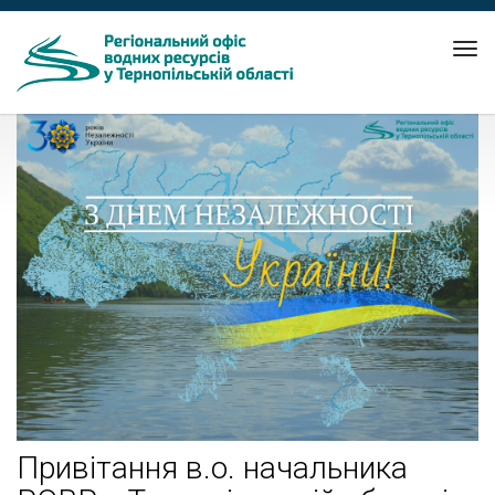
Tog
nav
Привітання в.о. начальника