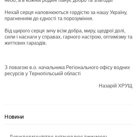
небо, а в кожній родині панує добро та злагода!
Нехай серця наповнюються гордістю за нашу Україну,
прагненням до єдності та порозуміння.
Від щирого серця зичу всім добра, миру, щедрої долі,
сили і наснаги у справах, гарного настрою, оптимізму та
життєвих гараздів.
З повагою в.о. начальника Регіонального офісу водних
ресурсів у Тернопільській області
Назарій ХРУЩ
Новини
Держводагентство встановлює тимчасові