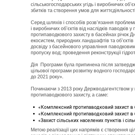
сільськогосподарських угідь і виробничих об’єк
збитків та створення умов для життєдіяльност
Серед шляхів і способів розв’язання проблеми
і виробничих об’єктів від наслідків паводків 
протипаводкового захисту в басейнах річок Дн
екосистем, природних ландшафтів та об’єктів
досвіду з басейнового управління паводковим 
пропуску вод; проведення реконструкції гідро
Дія Програми була припинена після затверд
цільової програми розвитку водного господарс
до 2021 року».
Починаючи з 2013 року Держводагентством у
протипаводкового захисту, а саме:
«Комплексний протипаводковий захист в ба
«Комплексний протипаводковий захист в ба
«Захист сільських населених пунктів і сіл
Метою реалізації цих напрямів є створення ці