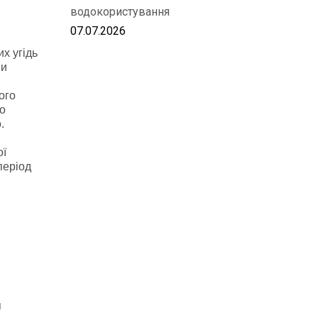
водокористування
07.07.2026
х угідь
ми
ого
го
.
ої
період
я