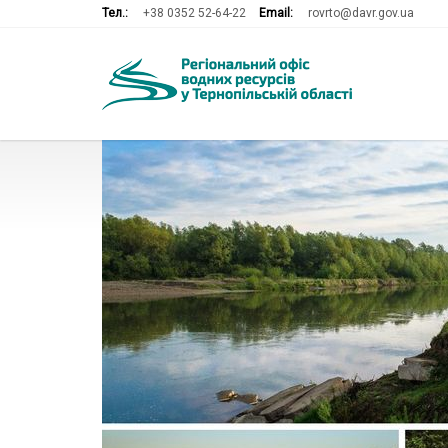
Тел.:
+38 0352 52-64-22
Email:
rovrto@davr.gov.ua