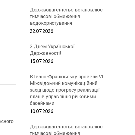
Держводагентство встановлює
тимчасові обмеження
водокористування
22.07.2026
З Днем Української
Державності!
15.07.2026
В Івано-Франківську провели VІ
Міжвідомчий комунікаційний
захід щодо прогресу реалізації
планів управління річковими
басейнами
10.07.2026
ксного
Держводагентство встановлює
тимчасові обмеження