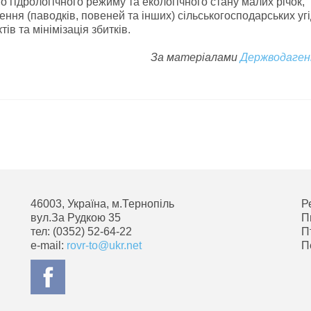
о гідрологічного режиму та екологічного стану малих річок,
ння (паводків, повеней та інших) сільськогосподарських угі
ів та мінімізація збитків.
За матеріалами
Держводаге
46003, Україна, м.Тернопіль
Р
вул.За Рудкою 35
П
тел: (0352) 52-64-22
П
e-mail:
rovr-to@ukr.net
П