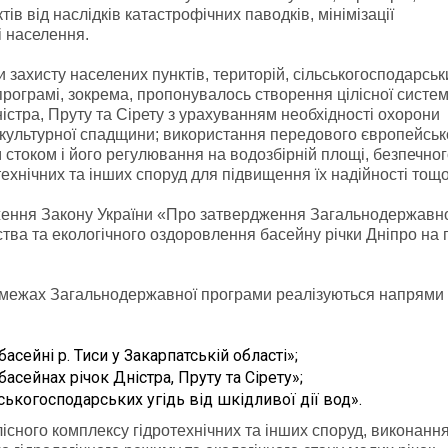
тів від наслідків катастрофічних паводків, мінімізації
і населення.
 захисту населених пунктів, територій, сільськогосподарськи
у програмі, зокрема, пропонувалось створення цілісної систе
істра, Пруту та Сірету з урахуванням необхідності охорони
 культурної спадщини; використання передового європейськ
стоком і його регулювання на водозбірній площі, безпечно
технічних та інших споруд для підвищення їх надійності тощо
ження Закону України «Про затвердження Загальнодержавн
тва та екологічного оздоровлення басейну річки Дніпро на 
 межах Загальнодержавної програми реалізуються напрями
сейні р. Тиси у Закарпатській області»;
сейнах річок Дністра, Пруту та Сірету»;
ьськогосподарських угідь від шкідливої дії вод».
лісного комплексу гідротехнічних та інших споруд, виконанн