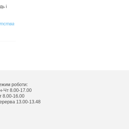
дь і
нтства
ежим роботи:
н-Чт 8.00-17.00
т 8.00-16.00
ерерва 13.00-13.48