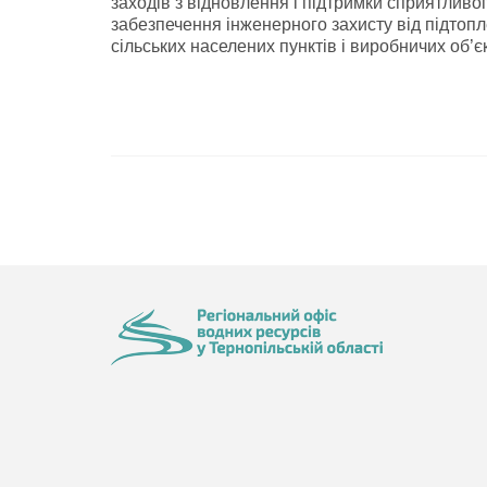
заходів з відновлення і підтримки сприятливог
забезпечення інженерного захисту від підтопле
сільських населених пунктів і виробничих об’єкт