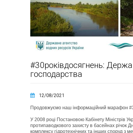
#30роківдосягнень: Держа
господарства
12/08/2021
Продовжуємо наш інформаційний марафон #3
У 2008 році Постановою Кабінету Міністрів У
протипаводкового захисту в басейнах річок Д
комплексу гідротехнічних та інших споруд з м