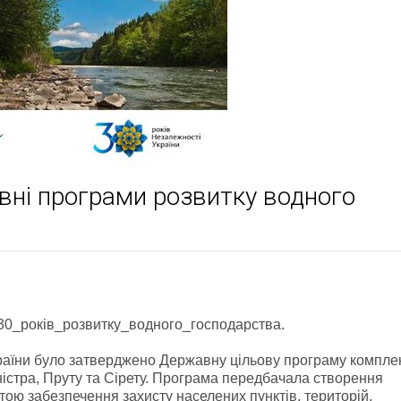
вні програми розвитку водного
0_років_розвитку_водного_господарства.
країни було затверджено Державну цільову програму компле
ністра, Пруту та Сірету. Програма передбачала створення
етою забезпечення захисту населених пунктів, територій,