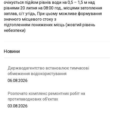
очiкується пiдйом рiвнiв води на 0,5 – 1,5 м над
рiвнями 20 липня на 08:00 год., мiсцями затоплення
заплав, с/г угiдь, При цьому можливе формування
значного мiсцевого стоку з
пiдтопленням понижених місць (жовтий рiвень
небезпеки)
Новини
Держводагентство встановлює тимчасові
обмеження водокористування
06.08.2026
Розпочато комплекс ремонтних робіт на
протипаводкових об’єктах
03.08.2026