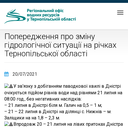
Tog
nav
Попередження про зміну
гідрологічної ситуації на річках
Тернопільської області
20/07/2021
У зв’язку з добіганням паводкової хвилі в Днiстрi
очiкується пiдйом рiвнiв води над рiвнями 21 липня на
08:00 год., без негативних наслiдкiв:
– 21 липня в Дністрі біля м. Галич на 0,5 – 1 м;
– 21 – 22 липня в Дністрі на дiлянцi с. Нижнів – м.
Залiщики на на 1,8 – 2,3 м.
Впродовж 20 – 21 липня на лівих притоках Днiстра