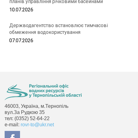
планів управління річковими басейнами
10.07.2026
Держводагентство встановлює тимчасові
обмеження водокористування
07.07.2026
46003, Україна, м.Тернопіль
вул.За Рудкою 35
тел: (0352) 52-64-22
e-mail:
rovr-to@ukr.net