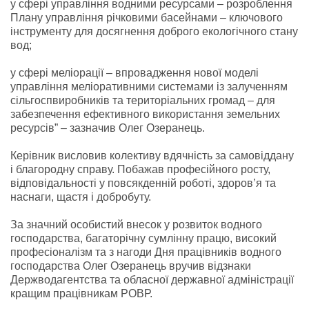
у сфері управління водними ресурсами – розроблення
Плану управління річковими басейнами – ключового
інструменту для досягнення доброго екологічного стану
вод;
у сфері меліорації – впровадження нової моделі
управління меліоративними системами із залученням
сільгоспвиробників та територіальних громад – для
забезпечення ефективного використання земельних
ресурсів” – зазначив Олег Озеранець.
Керівник висловив колективу вдячність за самовіддану
і благородну справу. Побажав професійного росту,
відповідальності у повсякденній роботі, здоров’я та
наснаги, щастя і добробуту.
За значний особистий внесок у розвиток водного
господарства, багаторічну сумлінну працю, високий
професіоналізм та з нагоди Дня працівників водного
господарства Олег Озеранець вручив відзнаки
Держводагентства та обласної державної адміністрації
кращим працівникам РОВР.