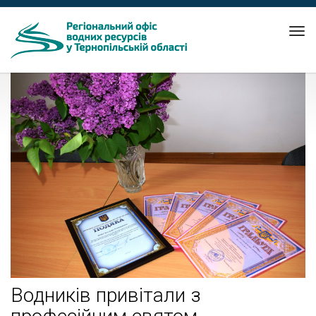
Tog
nav
Водників привітали з