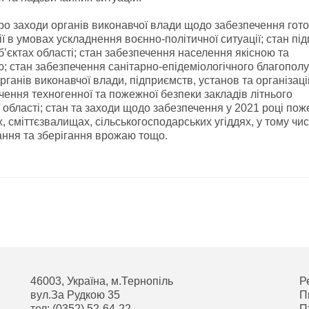
ро заходи органів виконавчої влади щодо забезпечення гото
ї в умовах ускладнення воєнно-політичної ситуації; стан під
’єктах області; стан забезпечення населення якісною та
 стан забезпечення санітарно-епідеміологічного благопол
рганів виконавчої влади, підприємств, установ та організаці
ечення техногенної та пожежної безпеки закладів літнього
ї області; стан та заходи щодо забезпечення у 2021 році пож
, сміттєзвалищах, сільськогосподарських угіддях, у тому чис
рання та зберігання врожаю тощо.
46003, Україна, м.Тернопіль
Р
вул.За Рудкою 35
П
тел: (0352) 52-64-22
П