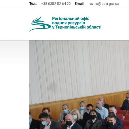
Тел.:
+38 0352 52-64-22
Email:
rovrto@davr.gov.ua