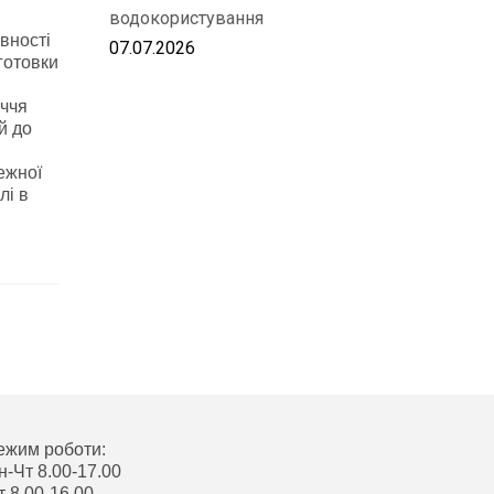
водокористування
вності
07.07.2026
готовки
уччя
й до
ежної
лі в
ежим роботи:
н-Чт 8.00-17.00
т 8.00-16.00