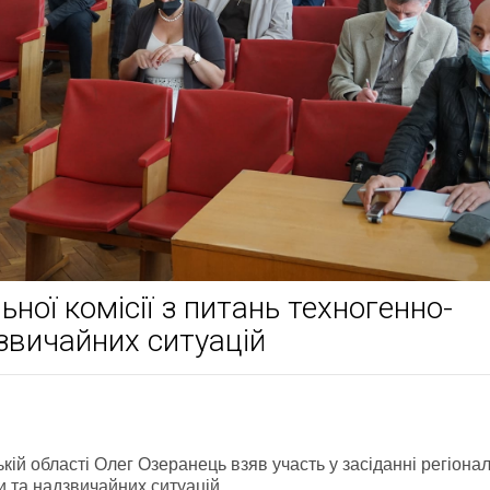
ьної комісії з питань техногенно-
дзвичайних ситуацій
кій області Олег Озеранець взяв участь у засіданні регіона
ки та надзвичайних ситуацій.