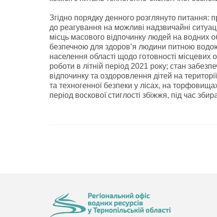
Згідно порядку денного розглянуто питання: п
до реагування на можливі надзвичайні ситуаці
місць масового відпочинку людей на водних об
безпечною для здоров’я людини питною водою;
населення області щодо готовності місцевих о
роботи в літній період 2021 року; стан забезп
відпочинку та оздоровлення дітей на територі
та техногенної безпеки у лісах, на торфовищах
період воскової стиглості збіжжя, під час зби