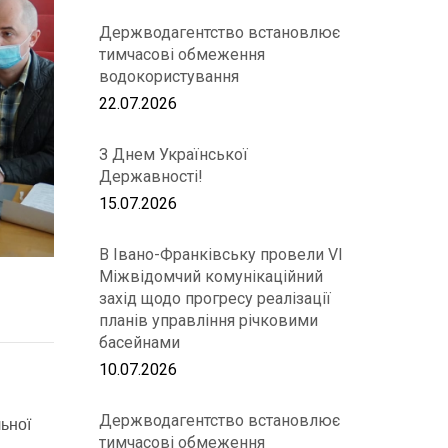
Держводагентство встановлює
тимчасові обмеження
водокористування
22.07.2026
З Днем Української
Державності!
15.07.2026
В Івано-Франківську провели VІ
Міжвідомчий комунікаційний
захід щодо прогресу реалізації
планів управління річковими
басейнами
10.07.2026
Держводагентство встановлює
льної
тимчасові обмеження