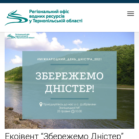
Tog
nav
Екоівент “Збережемо Дністер”