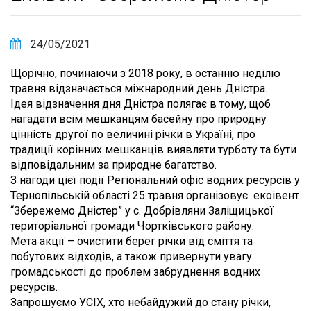
24/05/2021
Щорічно, починаючи з 2018 року, в останню неділю
травня відзначається міжнародний день Дністра.
Ідея відзначення дня Дністра полягає в тому, щоб
нагадати всім мешканцям басейну про природну
цінність другої по величині річки в Україні, про
традиції корінних мешканців виявляти турботу та бути
відповідальним за природне багатство.
З нагоди цієї події Регіональний офіс водних ресурсів у
Тернопільській області 25 травня організовує екоівент
“Збережемо Дністер” у с. Добрівляни Заліщицької
територіальної громади Чортківського району.
Мета акції – очистити берег річки від сміття та
побутових відходів, а також привернути увагу
громадськості до проблем забруднення водних
ресурсів.
Запрошуємо УСІХ, хто небайдужий до стану річки,