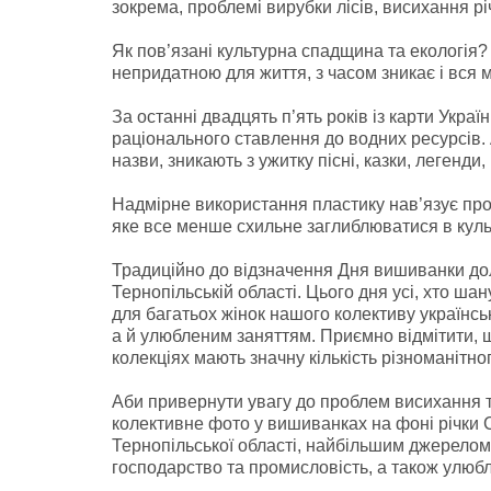
зокрема, проблемі вирубки лісів, висихання рі
Як пов’язані культурна спадщина та екологія
непридатною для життя, з часом зникає і вся 
За останні двадцять п’ять років із карти Укра
раціонального ставлення до водних ресурсів. 
назви, зникають з ужитку пісні, казки, легенди,
Надмірне використання пластику нав’язує про
яке все менше схильне заглиблюватися в культ
Традиційно до відзначення Дня вишиванки дол
Тернопільській області. Цього дня усі, хто ш
для багатьох жінок нашого колективу українсь
а й улюбленим заняттям. Приємно відмітити, що
колекціях мають значну кількість різноманітно
Аби привернути увагу до проблем висихання т
колективне фото у вишиванках на фоні річки 
Тернопільської області, найбільшим джерелом 
господарство та промисловість, а також улюб