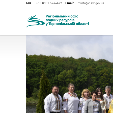
Тел.:
+38 0352 52-64-22
Email:
rovrto@davr.gov.ua