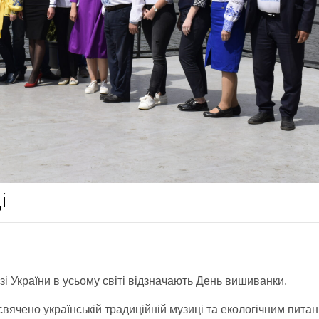
і
узі України в усьому світі відзначають День вишиванки.
ячено українській традиційній музиці та екологічним пита