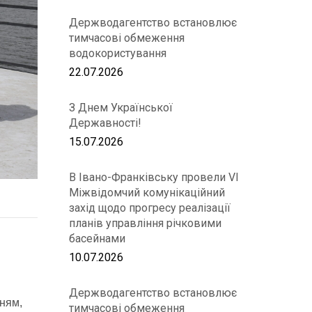
Держводагентство встановлює
тимчасові обмеження
водокористування
22.07.2026
З Днем Української
Державності!
15.07.2026
В Івано-Франківську провели VІ
Міжвідомчий комунікаційний
захід щодо прогресу реалізації
планів управління річковими
басейнами
10.07.2026
Держводагентство встановлює
нням,
тимчасові обмеження