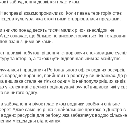
чок і забруднення довкілля пластиком.
? Насправді взаємопроникливо. Коли певна територія стає
місцева культура, яка століттями створювалася предками.
їни зникло понад десять тисяч малих річок внаслідок не
А це означає, що більше не використовуються їхні старовин
 пов’язані з цими річками.
сті швидкі побутові рішення, створюючи споживацьке суспі
уру та історію, а також бути відповідальним за майбутнє.
училися і працівники Регіонального офісу водних ресурсів 
анує народне вбрання, прийшли на роботу у вишиванках. До ре
ка вишивка стала не тільки одним із найпопулярніших видів 
 у колективі є великі поціновувачі ручної вишивки, які у св
го вишитого одягу.
а забруднення річок пластиком водники зробили спільне
Серет. Адже саме ця річка є найбільшою притокою Дністра 
водних ресурсів для регіону, яка забезпечує водою сільське
леним місцем для відпочинку.