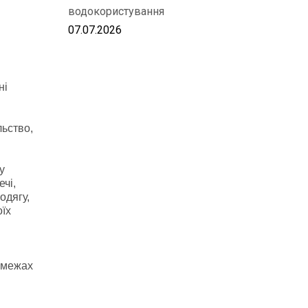
водокористування
07.07.2026
ні
льство,
у
чі,
одягу,
оїх
в межах