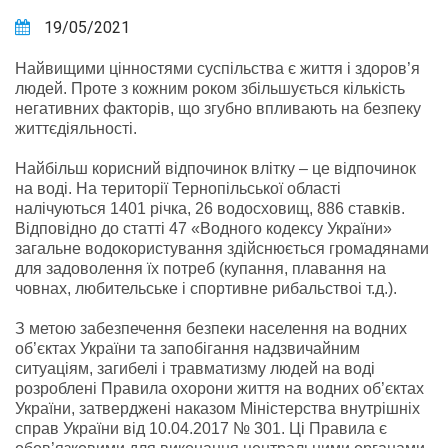
19/05/2021
Найвищими цінностями суспільства є життя і здоров’я
людей. Проте з кожним роком збільшується кількість
негативних факторів, що згубно впливають на безпеку
життєдіяльності.
Найбільш корисний відпочинок влітку – це відпочинок
на воді. На території Тернопільської області
налічуються 1401 річка, 26 водосховищ, 886 ставків.
Відповідно до статті 47 «Водного кодексу України»
загальне водокористування здійснюється громадянами
для задоволення їх потреб (купання, плавання на
човнах, любительське і спортивне рибальствоі т.д.).
З метою забезпечення безпеки населення на водних
об’єктах України та запобігання надзвичайним
ситуаціям, загибелі і травматизму людей на воді
розроблені Правила охорони життя на водних об’єктах
України, затверджені наказом Міністерства внутрішніх
справ України від 10.04.2017 № 301. Ці Правила є