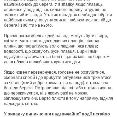
наближаючись до берега. У випадку, якщо плавець
опинився у воді під час сильного пориву вітру, він не
зможе вийти з води. У таких випадках необхідно обрати
найбільш сильну попутну хвилю, наблизитися на ній до
берега і вибігти на нього.
Причиною загибелі людей на воді можуть бути і вири,
які затягують навіть досвідчених плавців, підводні
плини, що паралізують волю людини, яка пливе;
водорості, що сковують рухи плавця. Вири і ями
підступно зустрічаються біля піщаних кос, під берегом,
де особливо полюбляють купатися діти.
Якщо човен перевернувся, головне не розгубитися,
зберігати спокій і до прибуття рятувальників триматися
за човен (який добре тримається на воді), штовхаючи
його до берега. Потрапивши під пліт або вітрило човна,
що перекинулися, ні в якому разі не можна
заплющувати очі. Варто плисти в тому напрямку, відкіля
надходить світло.
У випадку виникнення надзвичайної події негайно