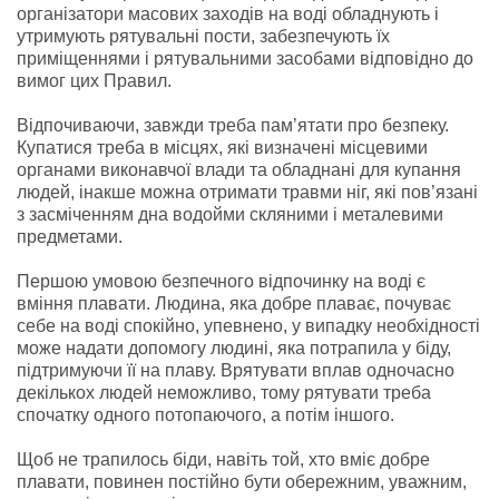
організатори масових заходів на воді обладнують і
утримують рятувальні пости, забезпечують їх
приміщеннями і рятувальними засобами відповідно до
вимог цих Правил.
Відпочиваючи, завжди треба пам’ятати про безпеку.
Купатися треба в місцях, які визначені місцевими
органами виконавчої влади та обладнані для купання
людей, інакше можна отримати травми ніг, які пов’язані
з засміченням дна водойми скляними і металевими
предметами.
Першою умовою безпечного відпочинку на воді є
вміння плавати. Людина, яка добре плаває, почуває
себе на воді спокійно, упевнено, у випадку необхідності
може надати допомогу людині, яка потрапила у біду,
підтримуючи її на плаву. Врятувати вплав одночасно
декількох людей неможливо, тому рятувати треба
спочатку одного потопаючого, а потім іншого.
Щоб не трапилось біди, навіть той, хто вміє добре
плавати, повинен постійно бути обережним, уважним,