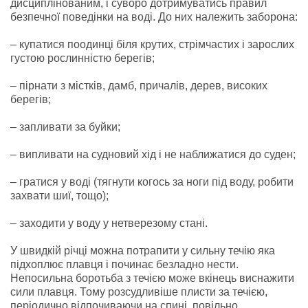
дисциплінованим, і суворо дотримуватись правил
безпечної поведінки на воді. До них належить заборона:
– купатися поодинці біля крутих, стрімчастих і зарослих
густою рослинністю берегів;
– пірнати з містків, дамб, причалів, дерев, високих
берегів;
– запливати за буйки;
– випливати на судновий хід і не наближатися до суден;
– гратися у воді (тягнути когось за ноги під воду, робити
захвати шиї, тощо);
– заходити у воду у нетверезому стані.
У швидкій річці можна потрапити у сильну течію яка
підхоплює плавця і починає безладно нести.
Непосильна боротьба з течією може вкінець виснажити
сили плавця. Тому розсудливіше плисти за течією,
періодично відпочиваючи на спині, повільно