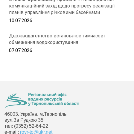
комунікаційний захід щодо прогресу реалізації
планів управління річковими басейнами
10.07.2026
Держводагентство встановлює тимчасові
обмеження водокористування
07.07.2026
46003, Україна, м.Тернопіль
вул.За Рудкою 35
тел: (0352) 52-64-22
e-mail:
rovr-to@ukr.net