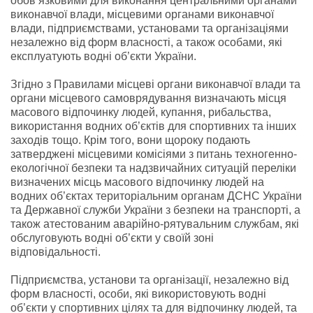
обов’язковими для виконання центральними органами
виконавчої влади, місцевими органами виконавчої
влади, підприємствами, установами та організаціями
незалежно від форм власності, а також особами, які
експлуатують водні об’єкти України.
Згідно з Правилами місцеві органи виконавчої влади та
органи місцевого самоврядування визначають місця
масового відпочинку людей, купання, рибальства,
використання водних об’єктів для спортивних та інших
заходів тощо. Крім того, вони щороку подають
затверджені місцевими комісіями з питань техногенно-
екологічної безпеки та надзвичайних ситуацій переліки
визначених місць масового відпочинку людей на
водних об’єктах територіальним органам ДСНС України
та Державної служби України з безпеки на транспорті, а
також атестованим аварійно-рятувальним службам, які
обслуговують водні об’єкти у своїй зоні
відповідальності.
Підприємства, установи та організації, незалежно від
форм власності, особи, які використовують водні
об’єкти у спортивних цілях та для відпочинку людей, та