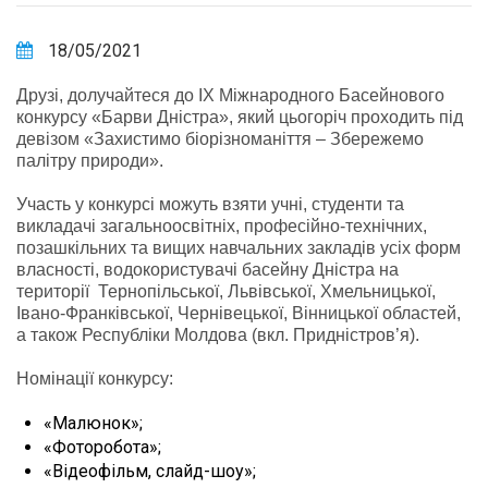
18/05/2021
Друзі, долучайтеся до IX Міжнародного Басейнового
конкурсу «Барви Дністра», який цьогоріч проходить під
девізом «Захистимо біорізноманіття – Збережемо
палітру природи».
Участь у конкурсі можуть взяти учні, студенти та
викладачі загальноосвітніх, професійно-технічних,
позашкільних та вищих навчальних закладів усіх форм
власності, водокористувачі басейну Дністра на
території Тернопільської, Львівської, Хмельницької,
Івано-Франківської, Чернівецької, Вінницької областей,
а також Республіки Молдова (вкл. Придністров’я).
Номінації конкурсу:
«Малюнок»;
«Фоторобота»;
«Відеофільм, слайд-шоу»;