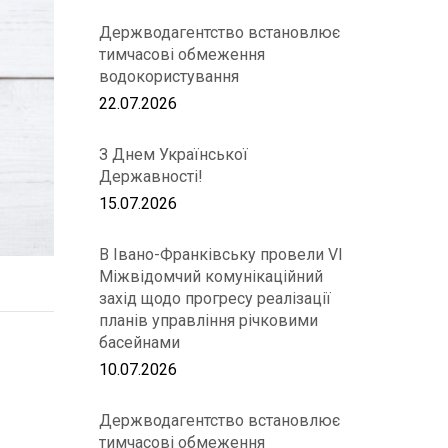
Держводагентство встановлює
тимчасові обмеження
водокористування
22.07.2026
З Днем Української
Державності!
15.07.2026
В Івано-Франківську провели VІ
Міжвідомчий комунікаційний
захід щодо прогресу реалізації
планів управління річковими
басейнами
10.07.2026
Держводагентство встановлює
тимчасові обмеження