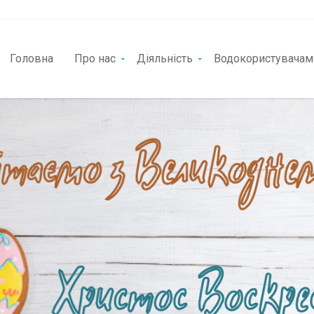
Головна
Про нас
Діяльність
Водокористувачам