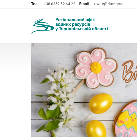
Тел.:
+38 0352 52-64-22
Email:
rovrto@davr.gov.ua