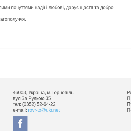
ими почуттями надії і любові, дарує щастя та добро.
лагополуччя.
46003, Україна, м.Тернопіль
Р
вул.За Рудкою 35
П
тел: (0352) 52-64-22
П
e-mail:
rovr-to@ukr.net
П