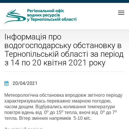
Tog
nav
Інформація про
водогосподарську обстановку в
Тернопільській області за період
з 14 по 20 квітня 2021 року
20/04/2021
Метеорологічна обстановка впродовж звітного періоду
характеризувалась переважно хмарною погодою,
часом дощем. Відбувались коливання температури
о
о
о
о
повітря вдень від 0
до 15
тепла, вночі від 0
до 7
тепла. Вітер змінних напрямків 5-10 м/с.