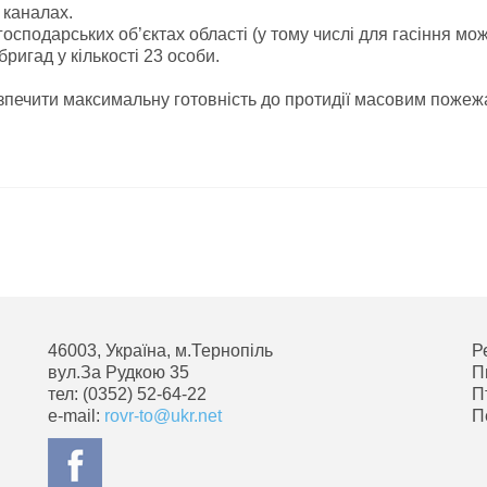
 каналах.
сподарських об’єктах області (у тому числі для гасіння мо
игад у кількості 23 особи.
зпечити максимальну готовність до протидії масовим пожеж
46003, Україна, м.Тернопіль
Р
вул.За Рудкою 35
П
тел: (0352) 52-64-22
П
e-mail:
rovr-to@ukr.net
П