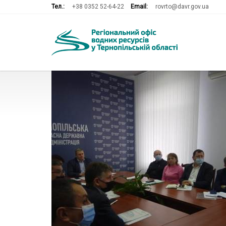
Тел.:
+38 0352 52-64-22
Email:
rovrto@davr.gov.ua