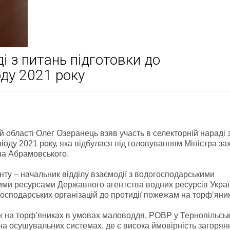
і з питань підготовки до
ду 2021 року
й області Олег Озеранець взяв участь в селекторній нараді 
оду 2021 року, яка відбулася під головуванням Міністра за
на Абрамовського.
нту – начальник відділу взаємодії з водогосподарськими
ими ресурсами Державного агентства водних ресурсів Укра
господарських організацій до протидії пожежам на торф’яни
 на торф’яниках в умовах маловоддя, РОВР у Тернопільськ
а осушувальних системах, де є висока ймовірність загорян