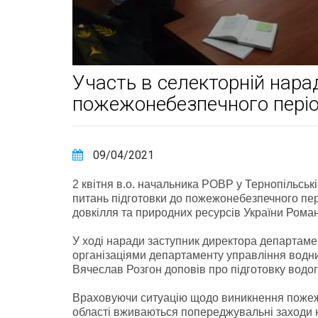
Участь в селекторній нарад
пожежонебезпечного періо
09/04/2021
2 квітня в.о. начальника РОВР у Тернопільські
питань підготовки до пожежонебезпечного пері
довкілля та природних ресурсів України Рома
У ході наради заступник директора департаме
організаціями департаменту управління водн
Вячеслав Розгон доповів про підготовку водо
Враховуючи ситуацію щодо виникнення пожеж
області вживаються попереджувальні заходи н