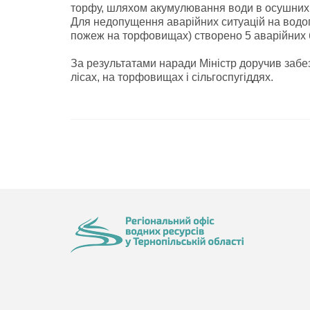
торфу, шляхом акумулювання води в осушних
Для недопущення аварійних ситуацій на водого
пожеж на торфовищах) створено 5 аварійних бр
За результатами наради Міністр доручив забе
лісах, на торфовищах і сільгоспугіддях.