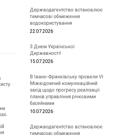
Держводагентство встановлює
тимчасові обмеження
водокористування
22.07.2026
З Днем Української
Державності!
15.07.2026
В Івано-Франківську провели VІ
з
Міжвідомчий комунікаційний
хисту
захід щодо прогресу реалізації
планів управління річковими
басейнами
їни
10.07.2026
ках.
ій
Держводагентство встановлює
ня
тимчасові обмеження