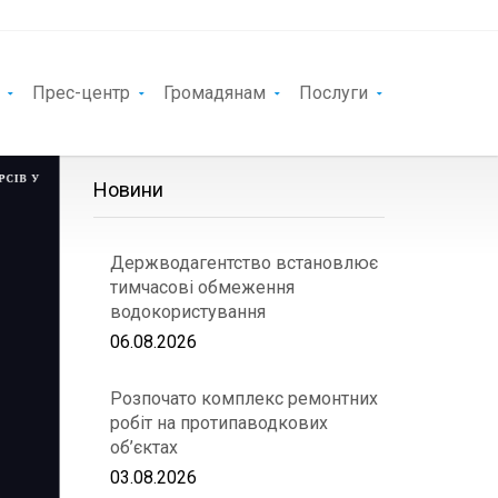
Прес-центр
Громадянам
Послуги
Новини
Держводагентство встановлює
тимчасові обмеження
водокористування
06.08.2026
Розпочато комплекс ремонтних
робіт на протипаводкових
об’єктах
03.08.2026