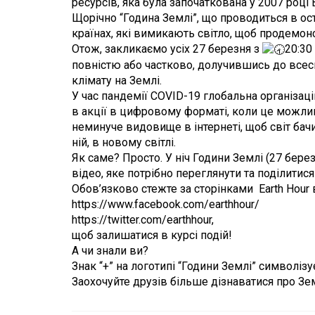
ресурсів, яка була започаткована у 2007 роц
Щорічно “Година Землі”, що проводиться в ос
країнах, які вимикають світло, щоб продемон
Отож, закликаємо усіх 27 березня з
20:30
повністю або частково, долучившись до всесв
клімату на Землі.
У час пандемії COVID-19 глобальна організац
в акції в цифровому форматі, коли це можлив
неминуче видовище в інтернеті, щоб світ бач
ній, в новому світлі.
Як саме? Просто. У ніч Години Землі (27 бере
відео, яке потрібно переглянути та поділитися
Обов’язково стежте за сторінками Earth Hour в 
https://www.facebook.com/earthhour/
https://twitter.com/earthhour,
щоб залишатися в курсі подій!
А чи знали ви?
Знак “+” на логотипі “Години Землі” символіз
Заохочуйте друзів більше дізнаватися про Зем