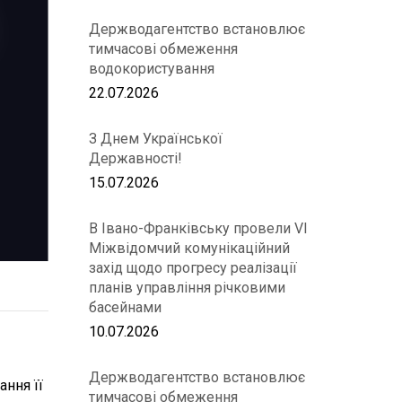
Держводагентство встановлює
тимчасові обмеження
водокористування
22.07.2026
З Днем Української
Державності!
15.07.2026
В Івано-Франківську провели VІ
Міжвідомчий комунікаційний
захід щодо прогресу реалізації
планів управління річковими
басейнами
10.07.2026
Держводагентство встановлює
ння її
тимчасові обмеження