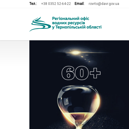
Тел.:
+38 0352 52-64-22
Email:
rovrto@davr.gov.ua