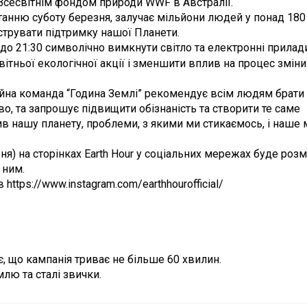
і Всесвітнім фондом природи WWF в Австралії.
танню суботу березня, залучає мільйони людей у понад 180
струвати підтримку нашої Планети.
 до 21:30 символічно вимкнути світло та електронні прилад
ітньої екологічної акції і зменшити вплив на процес зміни
ійна команда “Година Землі” рекомендує всім людям брати 
о, та запрошує підвищити обізнаність та створити те саме
ив нашу планету, проблеми, з якими ми стикаємось, і наше 
зня) на сторінках Earth Hour у соціальних мережах буде роз
 ним.
https://www.instagram.com/earthhourofficial/
ує, що кампанія триває не більше 60 хвилин.
лю та сталі звички.