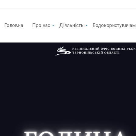
Головна
Про нас
Діяльність
Водокористувачам