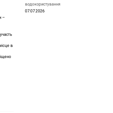
водокористування
07.07.2026
и –
участь
місце в
міщено