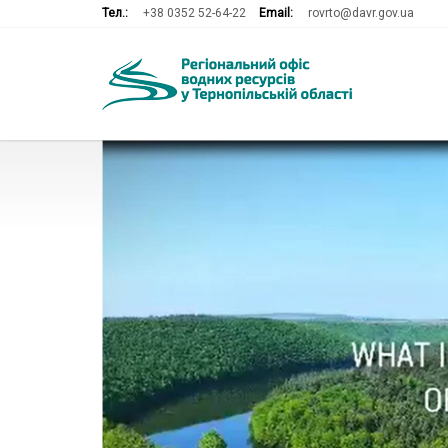
Тел.:
+38 0352 52-64-22
Email:
rovrto@davr.gov.ua