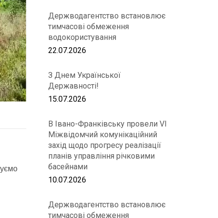
Держводагентство встановлює
тимчасові обмеження
водокористування
22.07.2026
З Днем Української
Державності!
15.07.2026
В Івано-Франківську провели VІ
Міжвідомчий комунікаційний
захід щодо прогресу реалізації
планів управління річковими
басейнами
нуємо
10.07.2026
Держводагентство встановлює
тимчасові обмеження