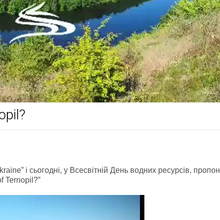
opil?
aine” і сьогодні, у Всесвітній День водних ресурсів, пропо
f Ternopil?”