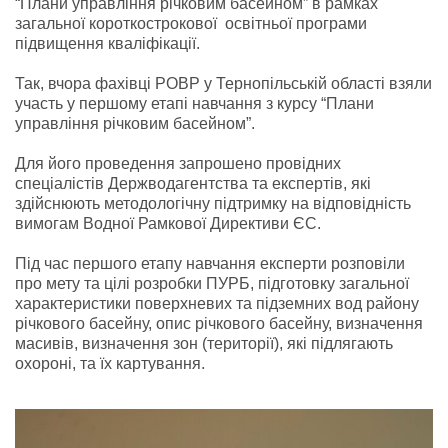
“Плани управління річковим басейном” в рамках
загальної короткострокової освітньої програми
підвищення кваліфікації.
Так, вчора фахівці РОВР у Тернопільській області взяли
участь у першому етапі навчання з курсу “Плани
управління річковим басейном”.
Для його проведення запрошено провідних
спеціалістів Держводагентства та експертів, які
здійснюють методологічну підтримку на відповідність
вимогам Водної Рамкової Директиви ЄС.
Під час першого етапу навчання експерти розповіли
про мету та цілі розробки ПУРБ, підготовку загальної
характеристики поверхневих та підземних вод району
річкового басейну, опис річкового басейну, визначення
масивів, визначення зон (території), які підлягають
охороні, та їх картування.