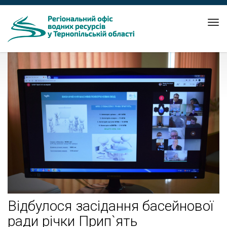
Tog
nav
Відбулося засідання басейнової
ради річки Прип`ять