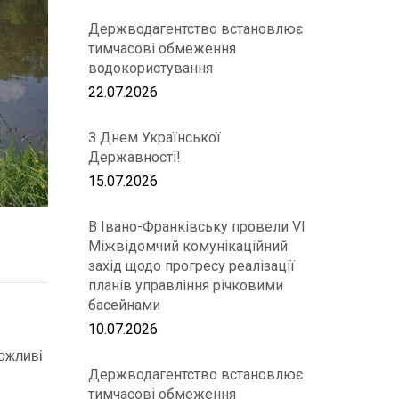
Держводагентство встановлює
тимчасові обмеження
водокористування
22.07.2026
З Днем Української
Державності!
15.07.2026
В Івано-Франківську провели VІ
Міжвідомчий комунікаційний
захід щодо прогресу реалізації
планів управління річковими
басейнами
10.07.2026
можливі
Держводагентство встановлює
тимчасові обмеження