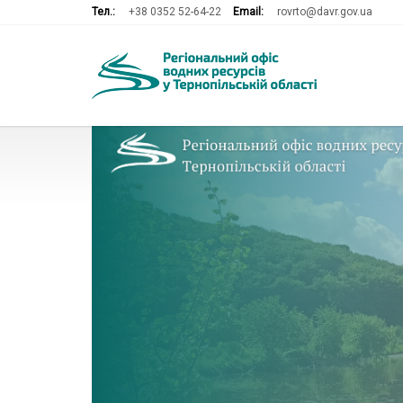
Тел.:
+38 0352 52-64-22
Email:
rovrto@davr.gov.ua