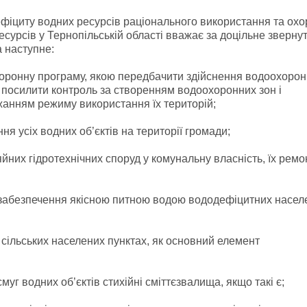
ефіциту водних ресурсів раціонального використання та ох
сурсів у Тернопільській області вважає за доцільне зверну
а наступне:
хоронну програму, якою передбачити здійснення водоохоро
 посилити контроль за створенням водоохоронних зон і
жанням режиму використання їх територій;
ня усіх водних об’єктів на території громади;
йних гідротехнічних споруд у комунальну власність, їх ремо
 забезпечення якісною питною водою вододефіцитних насел
 сільських населених пунктах, як основний елемент
уг водних об’єктів стихійні сміттєзвалища, якщо такі є;