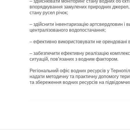
– здійснювати моніторинг стану водних об’єкті
впорядкування замулених природних джерел, 
стану русел річок;
– здійснити інвентаризацію артсвердловин і в
централізованого водопостачання;
– ефективно використовувати не орендовані в
– забезпечити ефективну реалізацію комплекс
ситуацій, пов’язаних з водним фактором.
Регіональний офіс водних ресурсів у Тернопіл
надати методичну та практичну допомогу тер
та збереження водних ресурсів на підвідомчих