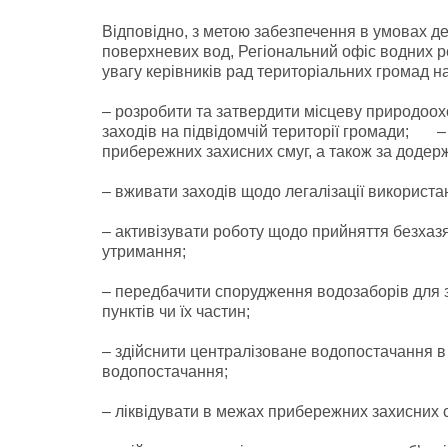
Відповідно, з метою забезпечення в умовах д
поверхневих вод, Регіональний офіс водних ре
увагу керівників рад територіальних громад н
– розробити та затвердити місцеву природоо
заходів на підвідомчій території громади; –
прибережних захисних смуг, а також за додер
– вживати заходів щодо легалізації використан
– активізувати роботу щодо прийняття безхазя
утримання;
– передбачити спорудження водозаборів для
пунктів чи їх частин;
– здійснити централізоване водопостачання в
водопостачання;
– ліквідувати в межах прибережних захисних см