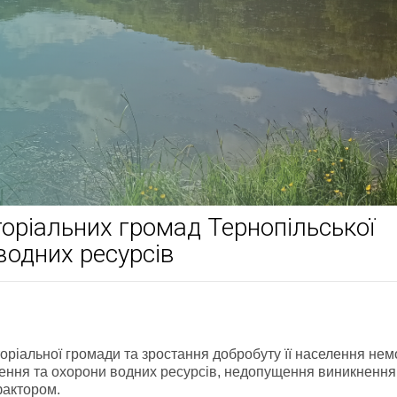
торіальних громад Тернопільської
водних ресурсів
оріальної громади та зростання добробуту її населення не
ження та охорони водних ресурсів, недопущення виникнення
фактором.