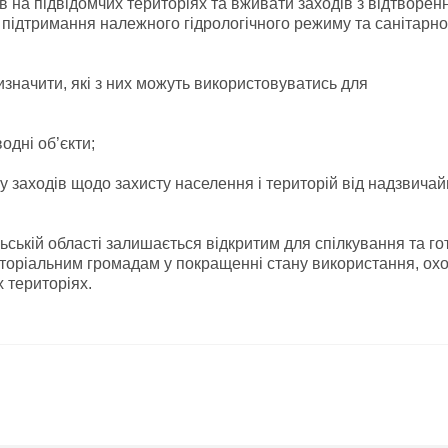
в на підвідомчих територіях та вживати заходів з відтворенн
підтримання належного гідрологічного режиму та санітарно
изначити, які з них можуть використовуватись для
одні об’єкти;
у заходів щодо захисту населення і територій від надзвича
ьській області залишається відкритим для спілкування та г
иторіальним громадам у покращенні стану використання, ох
 територіях.