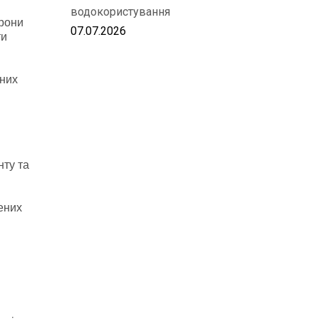
водокористування
орони
07.07.2026
ти
нних
нту та
ених