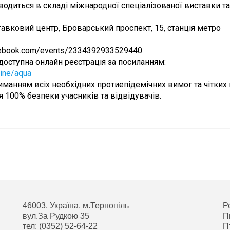
диться в складі міжнародної спеціалізованої виставки та
авковий центр, Броварський проспект, 15, станція метро
cebook.com/events/2334392933529440.
 доступна онлайн реєстрація за посиланням:
line/aqua
иманням всіх необхідних протиепідемічних вимог та чітких
 100% безпеки учасників та відвідувачів.
46003, Україна, м.Тернопіль
Р
вул.За Рудкою 35
П
тел: (0352) 52-64-22
П