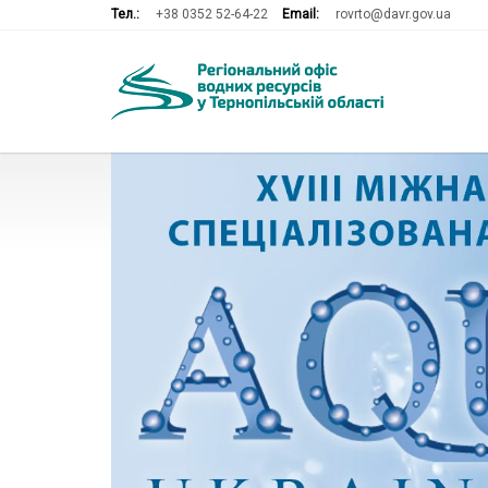
Тел.:
+38 0352 52-64-22
Email:
rovrto@davr.gov.ua