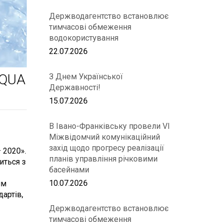
Держводагентство встановлює
тимчасові обмеження
водокористування
22.07.2026
AQUA
З Днем Української
Державності!
15.07.2026
В Івано-Франківську провели VІ
Міжвідомчий комунікаційний
захід щодо прогресу реалізації
 2020».
планів управління річковими
иться з
басейнами
10.07.2026
ям
артів,
Держводагентство встановлює
тимчасові обмеження