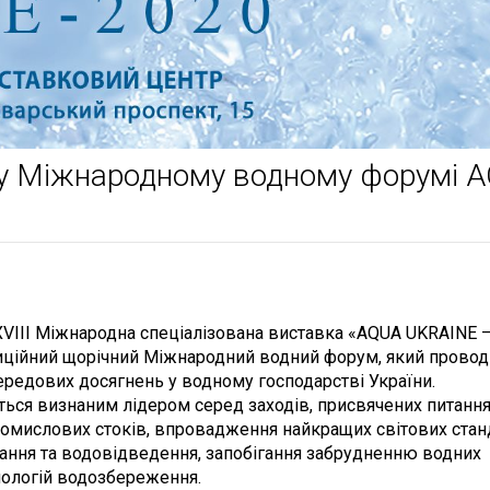
 у Міжнародному водному форумі 
XVIIІ Міжнародна спеціалізована виставка «AQUA UKRAINE –
иційний щорічний Міжнародний водний форум, який провод
ередових досягнень у водному господарстві України.
ься визнаним лідером серед заходів, присвячених питанн
омислових стоків, впровадження найкращих світових станд
чання та водовідведення, запобігання забрудненню водних
хнологій водозбереження.