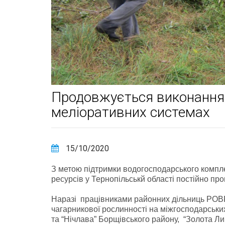
Продовжується виконання 
меліоративних системах
15/10/2020
З метою підтримки водогосподарського компл
ресурсів у Тернопільськй області постійно пр
Наразі працівниками районних дільниць РОВР
чагарникової рослинності на міжгосподарськи
та “Нічлава” Борщівського району, “Золота Л