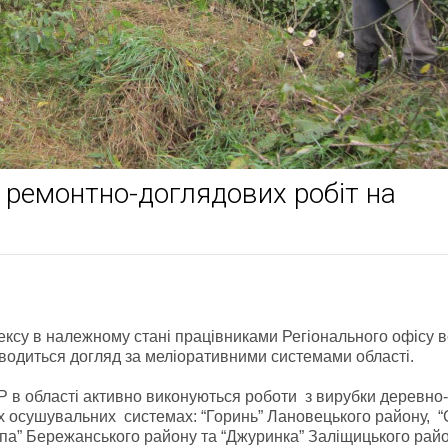
ремонтно-доглядових робіт на
ексу в належному стані працівниками Регіонального офісу 
оводиться догляд за меліоративними системами області.
 в області активно виконуються роботи з вирубки деревно-
х осушувальних системах: “Горинь” Лановецького району, “
ипа” Бережанського району та “Джуринка” Заліщицького райо