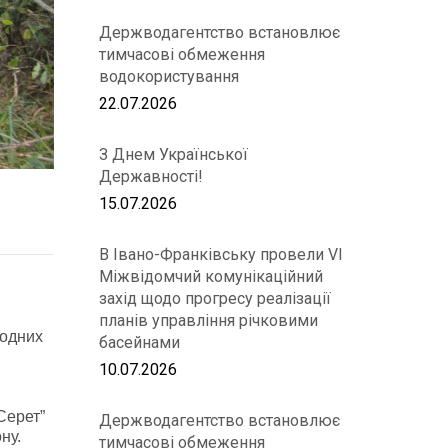
Держводагентство встановлює
тимчасові обмеження
водокористування
22.07.2026
З Днем Української
Державності!
15.07.2026
В Івано-Франківську провели VІ
Міжвідомчий комунікаційний
захід щодо прогресу реалізації
планів управління річковими
водних
басейнами
10.07.2026
Серет”
Держводагентство встановлює
ну.
тимчасові обмеження