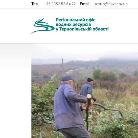
Тел.:
+38 0352 52-64-22
Email:
rovrto@davr.gov.ua